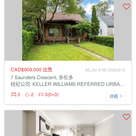
CAD$909,000
出售
MLS® # W13585816
7 Saunders Crescent, 多伦多
经纪公司: KELLER WILLIAMS REFERRED URBAN REALTY
3
2
3(0+3)
详细