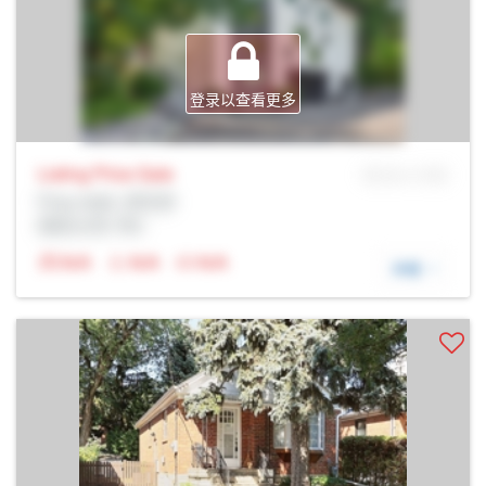
登录以查看更多
Listing Price
Sale
MLS® # SID
Prop Addr, 多伦多
经纪公司: Rltr
N/A
N/A
N/A
详细