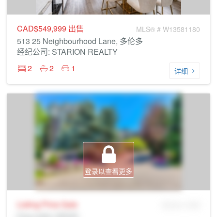
CAD$549,999
出售
MLS® # W13581180
513 25 Neighbourhood Lane, 多伦多
经纪公司: STARION REALTY
2
2
1
详细
登录以查看更多
Listing Price
Sale
MLS® # SID
Prop Addr, 多伦多