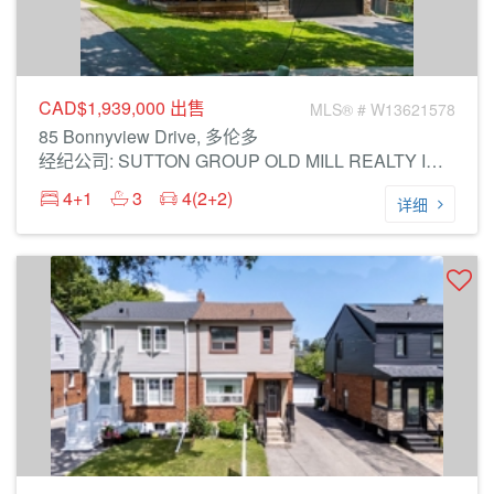
CAD$1,939,000
出售
MLS® # W13621578
85 Bonnyview Drive, 多伦多
经纪公司: SUTTON GROUP OLD MILL REALTY INC.
4+1
3
4(2+2)
详细