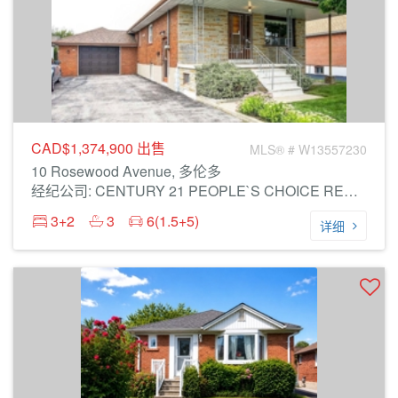
CAD$1,374,900
出售
MLS® # W13557230
10 Rosewood Avenue, 多伦多
经纪公司: CENTURY 21 PEOPLE`S CHOICE REALTY INC.
3+2
3
6(1.5+5)
详细