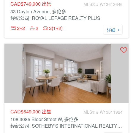
CAD$749,900
出售
MLS® # W13612646
33 Dayton Avenue, 多伦多
经纪公司: ROYAL LEPAGE REALTY PLUS
2+2
2
3(1+2)
详细
CAD$649,000
出售
MLS® # W13611924
108 3085 Bloor Street W, 多伦多
经纪公司: SOTHEBY'S INTERNATIONAL REALTY CANADA