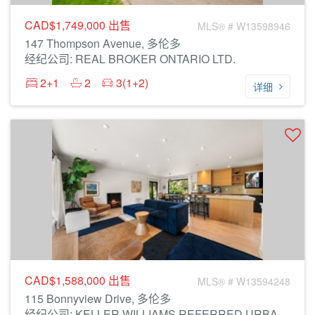
CAD$1,749,000
出售
MLS® # W13598946
147 Thompson Avenue, 多伦多
经纪公司: REAL BROKER ONTARIO LTD.
2+1
2
3(1+2)
详细
CAD$1,588,000
出售
MLS® # W13594248
115 Bonnyview Drive, 多伦多
经纪公司: KELLER WILLIAMS REFERRED URBAN REALTY