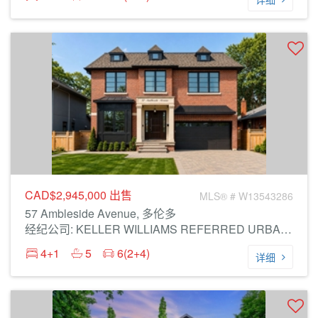
CAD$2,945,000
出售
MLS® # W13543286
57 Ambleside Avenue, 多伦多
经纪公司: KELLER WILLIAMS REFERRED URBAN REALTY
4+1
5
6(2+4)
详细