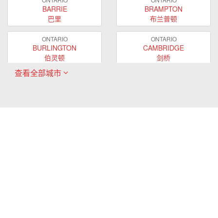
BARRIE
BRAMPTON
巴里
布兰普顿
ONTARIO
ONTARIO
BURLINGTON
CAMBRIDGE
伯灵顿
剑桥
查看全部城市
ONTARIO
ONTARIO
EAST GWILLIMBURY
GUELPH
东贵林
圭尔夫
ONTARIO
ONTARIO
HAMILTON
LONDON
哈密尔顿
伦敦
ONTARIO
ONTARIO
MARKHAM
MILTON
万锦
米尔顿
ONTARIO
ONTARIO
MISSISSAUGA
NEWMARKET
密西沙加
新市