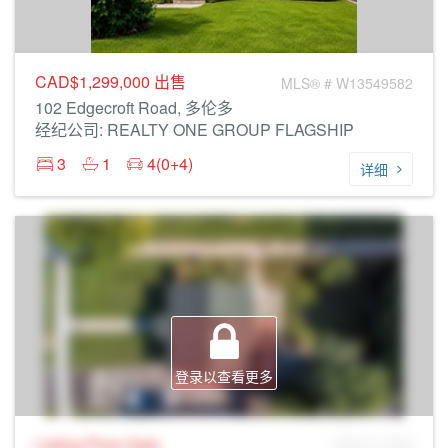
CAD$1,299,000
出售
MLS® # W13549582
102 Edgecroft Road, 多伦多
经纪公司: REALTY ONE GROUP FLAGSHIP
3
1
4(0+4)
详细
登录以查看更多
Listing Price
Sale
MLS® # SID