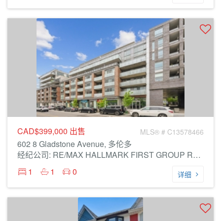
CAD$399,000
出售
MLS® # C13578466
602 8 Gladstone Avenue, 多伦多
经纪公司: RE/MAX HALLMARK FIRST GROUP REALTY LTD.
1
1
0
详细