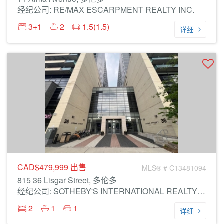
经纪公司: RE/MAX ESCARPMENT REALTY INC.
3+1
2
1.5(1.5)
详细
CAD$479,999
出售
MLS® # C13481094
815 36 Lisgar Street, 多伦多
经纪公司: SOTHEBY'S INTERNATIONAL REALTY CANADA
2
1
1
详细