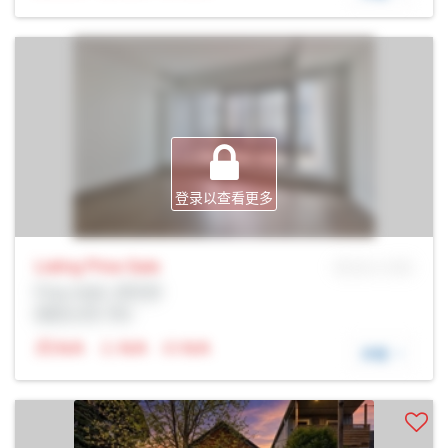
登录以查看更多
Listing Price
Sale
MLS® # SID
Prop Addr, 多伦多
经纪公司: Rltr
N/A
N/A
N/A
详细