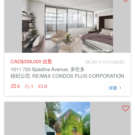
CAD$309,000
出售
MLS® # C13136282
1011 720 Spadina Avenue, 多伦多
经纪公司: RE/MAX CONDOS PLUS CORPORATION
0
1
0
详细