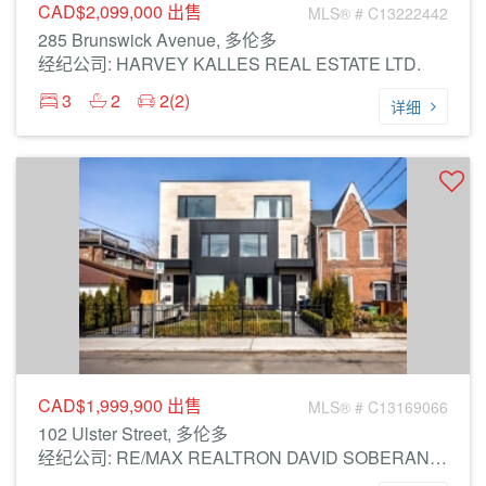
CAD$2,099,000
出售
MLS® # C13222442
285 Brunswick Avenue, 多伦多
经纪公司: HARVEY KALLES REAL ESTATE LTD.
3
2
2(2)
详细
CAD$1,999,900
出售
MLS® # C13169066
102 Ulster Street, 多伦多
经纪公司: RE/MAX REALTRON DAVID SOBERANO GROUP