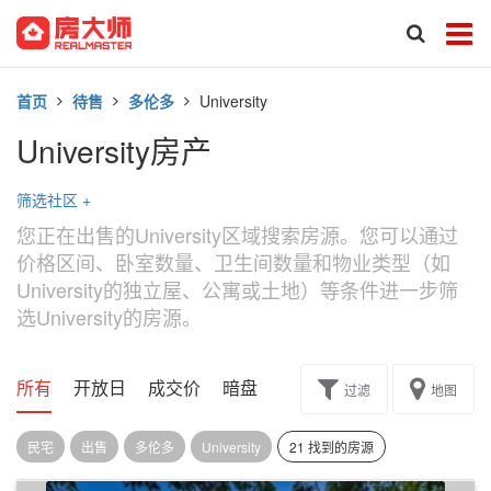
首页
待售
多伦多
University
University房产
筛选社区
+
您正在出售的University区域搜索房源。您可以通过
价格区间、卧室数量、卫生间数量和物业类型（如
University的独立屋、公寓或土地）等条件进一步筛
选University的房源。
所有
开放日
成交价
暗盘
楼花转让
过滤
地图
民宅
出售
多伦多
University
21 找到的房源