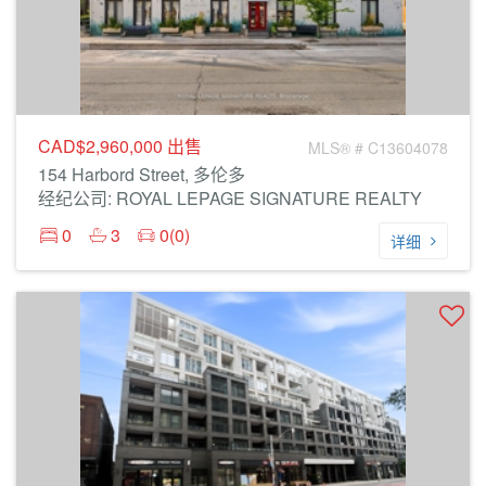
CAD$2,960,000
出售
MLS® # C13604078
154 Harbord Street, 多伦多
经纪公司: ROYAL LEPAGE SIGNATURE REALTY
0
3
0(0)
详细