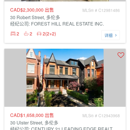
CAD$2,300,000
出售
MLS® # C12981486
30 Robert Street, 多伦多
经纪公司: FOREST HILL REAL ESTATE INC.
2
2
2(2+2)
详细
CAD$1,658,000
出售
MLS® # C12943968
30 Ulster Street, 多伦多
经纪公司: CENTURY 21 LEADING EDGE REALTY INC.