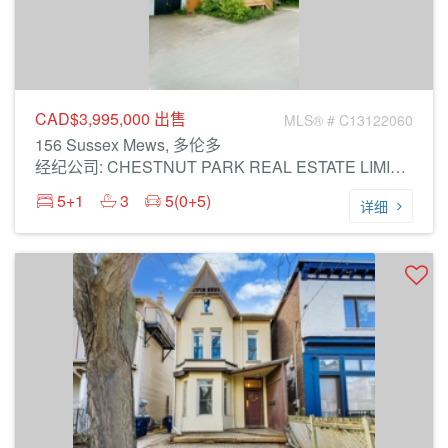
CAD$3,995,000
出售
MLS® # C13122060
156 Sussex Mews, 多伦多
经纪公司: CHESTNUT PARK REAL ESTATE LIMITED
5+1
3
5(0+5)
详细