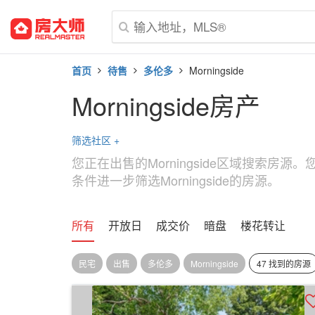
首页
待售
多伦多
Morningside
Morningside房产
筛选社区
+
您正在出售的Morningside区域搜索房
条件进一步筛选Morningside的房源。
所有
开放日
成交价
暗盘
楼花转让
民宅
出售
多伦多
Morningside
47 找到的房源