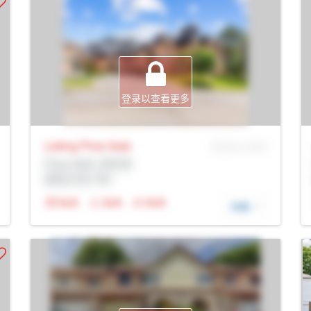
登录以查看更多
Listing Price
Sale
MLS® # SID
Prop Addr, 多伦多
经纪公司: Rltr
N/A
N/A
N/A
详细