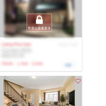
登录以查看更多
Listing Price
Sale
MLS® # SID
Prop Addr, 多伦多
经纪公司: Rltr
N/A
N/A
N/A
详细