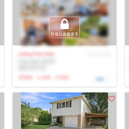
登录以查看更多
Listing Price
Sale
MLS® # SID
Prop Addr, 多伦多
经纪公司: Rltr
N/A
N/A
N/A
详细