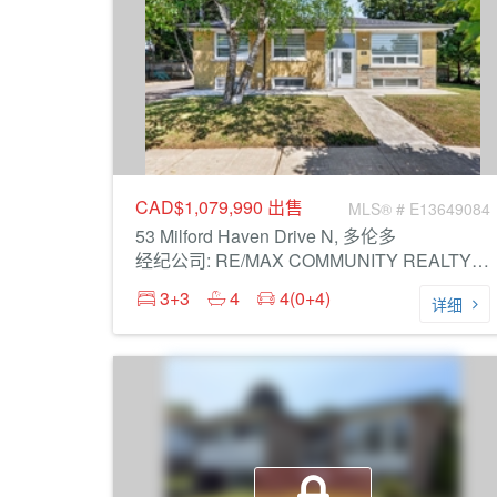
CAD$1,079,990
出售
MLS® # E13649084
53 Milford Haven Drive N, 多伦多
经纪公司: RE/MAX COMMUNITY REALTY INC.
3+3
4
4(0+4)
详细