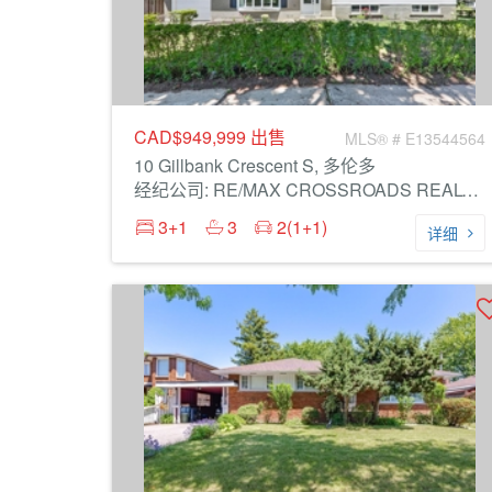
CAD$949,999
出售
MLS® # E13544564
10 Gillbank Crescent S, 多伦多
经纪公司: RE/MAX CROSSROADS REALTY INC.
3+1
3
2(1+1)
详细