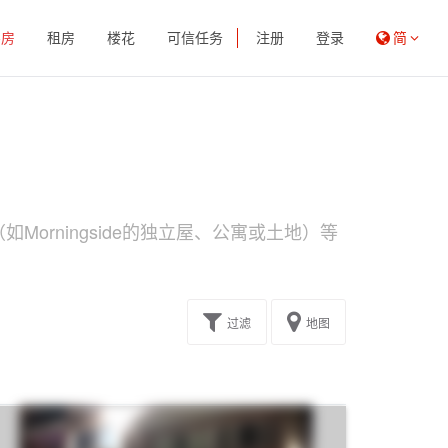
买房
租房
楼花
可信任务
注册
登录
简
Morningside的独立屋、公寓或土地）等
过滤
地图