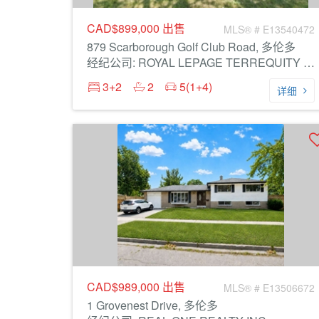
CAD$899,000
出售
MLS® # E13540472
879 Scarborough Golf Club Road, 多伦多
经纪公司: ROYAL LEPAGE TERREQUITY REALTY
3+2
2
5(1+4)
详细
CAD$989,000
出售
MLS® # E13506672
1 Grovenest Drive, 多伦多