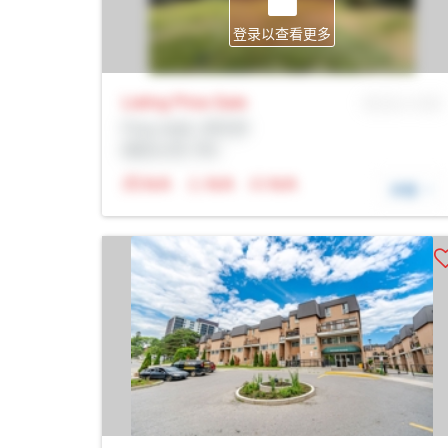
登录以查看更多
Listing Price
Sale
MLS® # SID
Prop Addr, 多伦多
经纪公司: Rltr
N/A
N/A
N/A
详细