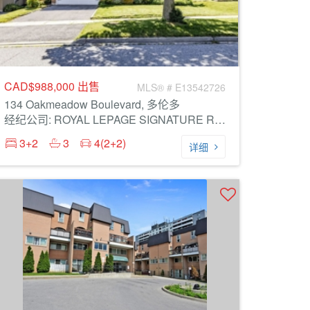
CAD$988,000
出售
MLS® # E13542726
134 Oakmeadow Boulevard, 多伦多
经纪公司: ROYAL LEPAGE SIGNATURE REALTY
3+2
3
4(2+2)
详细