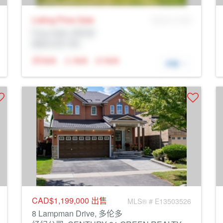
Listing Price
Sale
MLS® # SID
Prop Addr, 多伦多
经纪公司: Rltr
N/A
N/A
N/A
详细
CAD$1,199,000
出售
MLS® # E13503526
8 Lampman Drive, 多伦多