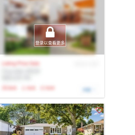
登录以查看更多
Listing Price
Sale
MLS® # SID
Prop Addr, 多伦多
经纪公司: Rltr
N/A
N/A
N/A
详细