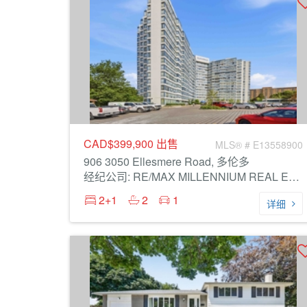
CAD$399,900
出售
MLS® # E13558900
906 3050 Ellesmere Road, 多伦多
经纪公司: RE/MAX MILLENNIUM REAL ESTATE
2+1
2
1
详细