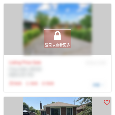
登录以查看更多
Listing Price
Sale
MLS® # SID
Prop Addr, 多伦多
经纪公司: Rltr
N/A
N/A
N/A
详细