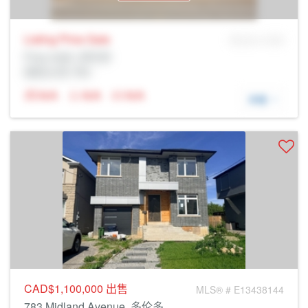
Listing Price
Sale
MLS® # SID
Prop Addr, 多伦多
经纪公司: Rltr
N/A
N/A
N/A
详细
CAD$1,100,000
出售
MLS® # E13438144
783 Midland Avenue, 多伦多