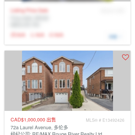
Listing Price
Sale
MLS® # SID
Prop Addr, 多伦多
经纪公司: Rltr
N/A
N/A
N/A
详细
CAD$1,000,000
出售
MLS® # E13492426
72a Laurel Avenue, 多伦多
经纪公司: RE/MAX Rouge River Realty Ltd.