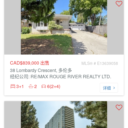
CAD$839,000
出售
MLS® # E13639058
38 Lombardy Crescent, 多伦多
经纪公司: RE/MAX ROUGE RIVER REALTY LTD.
3+1
2
6(2+4)
详细