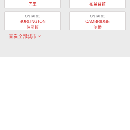
巴里
布兰普顿
ONTARIO
ONTARIO
BURLINGTON
CAMBRIDGE
伯灵顿
剑桥
查看全部城市
ONTARIO
ONTARIO
EAST GWILLIMBURY
GUELPH
东贵林
圭尔夫
ONTARIO
ONTARIO
HAMILTON
LONDON
哈密尔顿
伦敦
ONTARIO
ONTARIO
MARKHAM
MILTON
万锦
米尔顿
ONTARIO
ONTARIO
MISSISSAUGA
NEWMARKET
密西沙加
新市