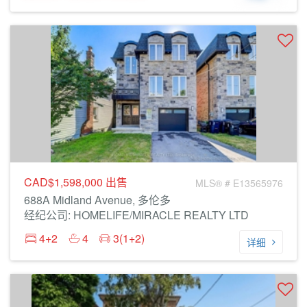
CAD$1,598,000
出售
MLS® # E13565976
688A Midland Avenue, 多伦多
经纪公司: HOMELIFE/MIRACLE REALTY LTD
4+2
4
3(1+2)
详细