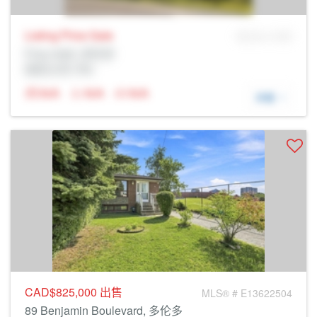
Listing Price
Sale
MLS® # SID
Prop Addr, 多伦多
经纪公司: Rltr
N/A
N/A
N/A
详细
CAD$825,000
出售
MLS® # E13622504
89 Benjamin Boulevard, 多伦多