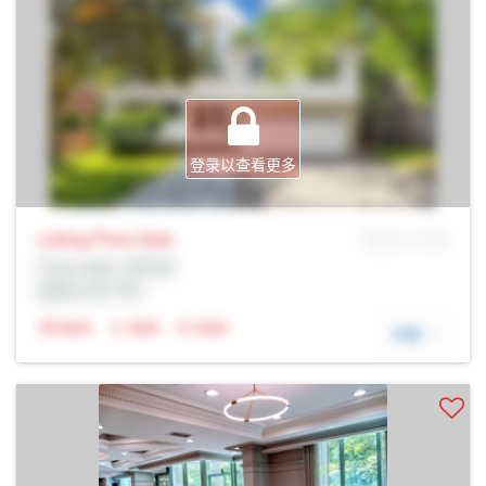
登录以查看更多
Listing Price
Sale
MLS® # SID
Prop Addr, 多伦多
经纪公司: Rltr
N/A
N/A
N/A
详细