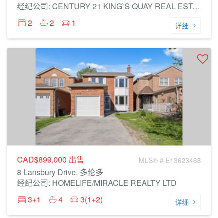
经纪公司: CENTURY 21 KING`S QUAY REAL ESTATE INC.
2
2
1
详细
CAD$899,000
出售
MLS® # E13623468
8 Lansbury Drive, 多伦多
经纪公司: HOMELIFE/MIRACLE REALTY LTD
3+1
4
3(1+2)
详细