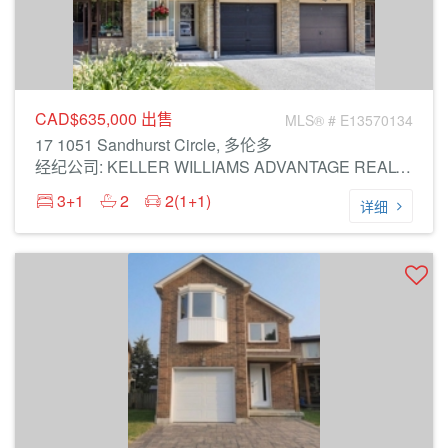
CAD$635,000
出售
MLS® # E13570134
17 1051 Sandhurst Circle, 多伦多
经纪公司: KELLER WILLIAMS ADVANTAGE REALTY
3+1
2
2(1+1)
详细