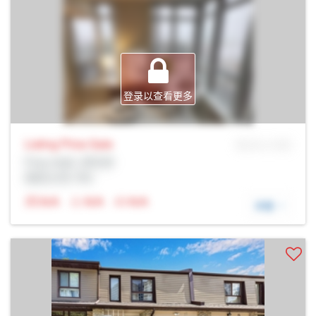
登录以查看更多
Listing Price
Sale
MLS® # SID
Prop Addr, 多伦多
经纪公司: Rltr
N/A
N/A
N/A
详细