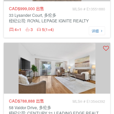
CAD$999,000
出售
MLS® # E13551880
33 Lysander Court, 多伦多
经纪公司: ROYAL LEPAGE IGNITE REALTY
4+1
3
5(1+4)
详细
CAD$788,888
出售
MLS® # E13544392
58 Valdor Drive, 多伦多
经纪公司: CENTURY 21 LEADING EDGE REALTY INC.