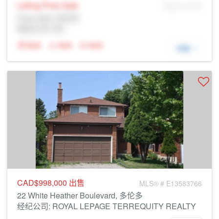
Listing Price
Sale
MLS® # SID
Prop Addr, 多伦多
经纪公司: Rltr
N/A
N/A
N/A
详细
CAD$998,000
出售
MLS® # E13583766
22 White Heather Boulevard, 多伦多
经纪公司: ROYAL LEPAGE TERREQUITY REALTY