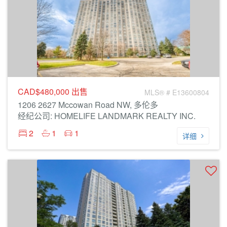
CAD$480,000
出售
MLS® # E13600804
1206 2627 Mccowan Road NW, 多伦多
经纪公司: HOMELIFE LANDMARK REALTY INC.
2
1
1
详细