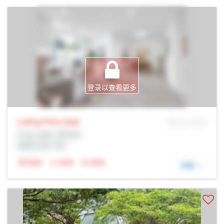
登录以查看更多
Listing Price
Sale
MLS® # SID
Prop Addr, 多伦多
经纪公司: Rltr
N/A
N/A
N/A
详细