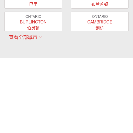
巴里
布兰普顿
ONTARIO
ONTARIO
BURLINGTON
CAMBRIDGE
伯灵顿
剑桥
查看全部城市
ONTARIO
ONTARIO
EAST GWILLIMBURY
GUELPH
东贵林
圭尔夫
ONTARIO
ONTARIO
HAMILTON
LONDON
哈密尔顿
伦敦
ONTARIO
ONTARIO
MARKHAM
MILTON
万锦
米尔顿
ONTARIO
ONTARIO
MISSISSAUGA
NEWMARKET
密西沙加
新市