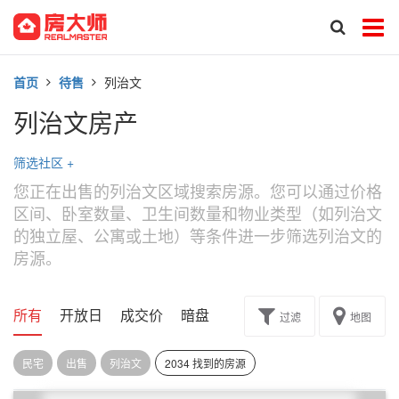
首页
待售
列治文
列治文房产
筛选社区
+
您正在出售的列治文区域搜索房源。您可以通过价格
区间、卧室数量、卫生间数量和物业类型（如列治文
的独立屋、公寓或土地）等条件进一步筛选列治文的
房源。
所有
开放日
成交价
暗盘
楼花转让
过滤
地图
民宅
出售
列治文
2034 找到的房源