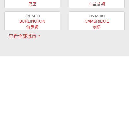
巴里
布兰普顿
ONTARIO
ONTARIO
BURLINGTON
CAMBRIDGE
伯灵顿
剑桥
查看全部城市
ONTARIO
ONTARIO
EAST GWILLIMBURY
GUELPH
东贵林
圭尔夫
ONTARIO
ONTARIO
HAMILTON
LONDON
哈密尔顿
伦敦
ONTARIO
ONTARIO
MARKHAM
MILTON
万锦
米尔顿
ONTARIO
ONTARIO
MISSISSAUGA
NEWMARKET
密西沙加
新市