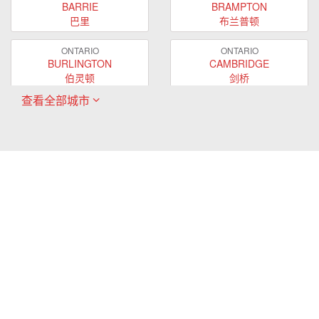
BARRIE
BRAMPTON
巴里
布兰普顿
ONTARIO
ONTARIO
BURLINGTON
CAMBRIDGE
伯灵顿
剑桥
查看全部城市
ONTARIO
ONTARIO
EAST GWILLIMBURY
GUELPH
东贵林
圭尔夫
ONTARIO
ONTARIO
HAMILTON
LONDON
哈密尔顿
伦敦
ONTARIO
ONTARIO
MARKHAM
MILTON
万锦
米尔顿
ONTARIO
ONTARIO
MISSISSAUGA
NEWMARKET
密西沙加
新市