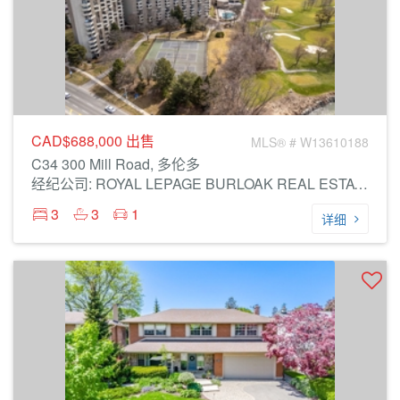
CAD$688,000
出售
MLS® # W13610188
C34 300 Mill Road, 多伦多
经纪公司: ROYAL LEPAGE BURLOAK REAL ESTATE SERVICES
3
3
1
详细