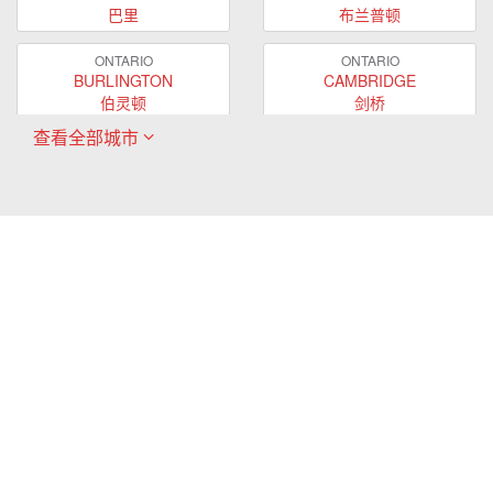
巴里
布兰普顿
ONTARIO
ONTARIO
BURLINGTON
CAMBRIDGE
伯灵顿
剑桥
查看全部城市
ONTARIO
ONTARIO
EAST GWILLIMBURY
GUELPH
东贵林
圭尔夫
ONTARIO
ONTARIO
HAMILTON
LONDON
哈密尔顿
伦敦
ONTARIO
ONTARIO
MARKHAM
MILTON
万锦
米尔顿
ONTARIO
ONTARIO
MISSISSAUGA
NEWMARKET
密西沙加
新市