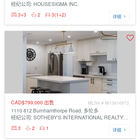
经纪公司: HOUSESIGMA INC.
3+3
2
3(1+2)
详细
CAD$799,000
出售
MLS® # W13616972
1110 812 Burnhamthorpe Road, 多伦多
经纪公司: SOTHEBY'S INTERNATIONAL REALTY CANADA
3
2
1
详细