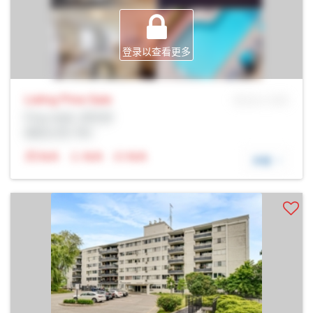
登录以查看更多
Listing Price
Sale
MLS® # SID
Prop Addr, 多伦多
经纪公司: Rltr
N/A
N/A
N/A
详细