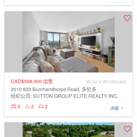
CAD$598,000
出售
MLS® # W13582480
2010 820 Burnhamthorpe Road, 多伦多
经纪公司: SUTTON GROUP ELITE REALTY INC.
3
2
2
详细