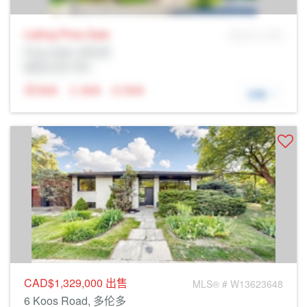
Listing Price
Sale
MLS® # SID
Prop Addr, 多伦多
经纪公司: Rltr
N/A
N/A
N/A
详细
CAD$1,329,000
出售
MLS® # W13623648
6 Koos Road, 多伦多