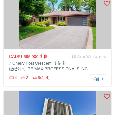
CAD$1,595,000
出售
MLS® # W13649176
7 Cherry Post Crescent, 多伦多
经纪公司: RE/MAX PROFESSIONALS INC.
4
3
6(2+4)
详细