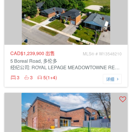
CAD$1,239,900
出售
MLS® # W13548210
5 Boreal Road, 多伦多
经纪公司: ROYAL LEPAGE MEADOWTOWNE REALTY
3
3
5(1+4)
详细