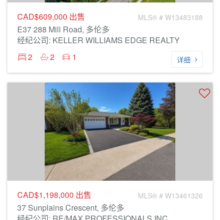
CAD$609,000
出售
MLS® # W13483188
E37 288 Mill Road, 多伦多
经纪公司: KELLER WILLIAMS EDGE REALTY
2
2
1
详细
CAD$1,198,000
出售
MLS® # W13461326
37 Sunplains Crescent, 多伦多
经纪公司: RE/MAX PROFESSIONALS INC.