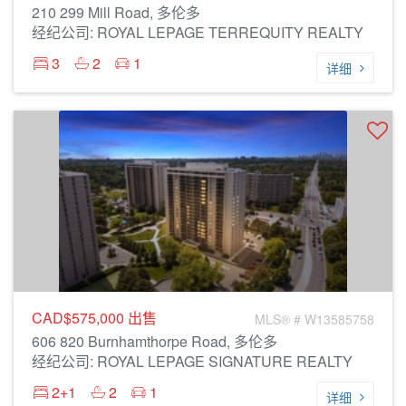
210 299 Mill Road, 多伦多
经纪公司: ROYAL LEPAGE TERREQUITY REALTY
3
2
1
详细
CAD$575,000
出售
MLS® # W13585758
606 820 Burnhamthorpe Road, 多伦多
经纪公司: ROYAL LEPAGE SIGNATURE REALTY
2+1
2
1
详细