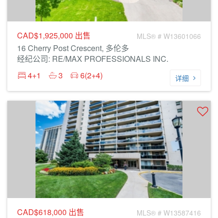
CAD$1,925,000
出售
MLS® # W13601066
16 Cherry Post Crescent, 多伦多
经纪公司: RE/MAX PROFESSIONALS INC.
4+1
3
6(2+4)
详细
CAD$618,000
出售
MLS® # W13587416