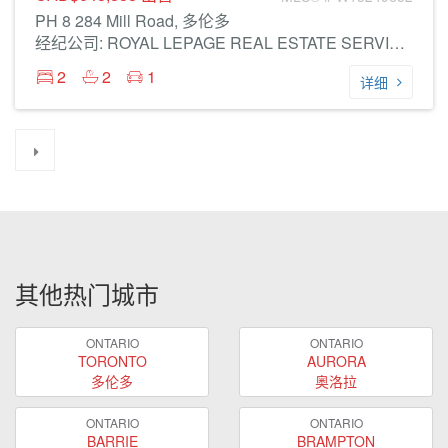
PH 8 284 Mill Road, 多伦多
经纪公司: ROYAL LEPAGE REAL ESTATE SERVICES LTD.
2
2
1
详细
其他热门城市
ONTARIO
ONTARIO
TORONTO
AURORA
多伦多
奥洛拉
ONTARIO
ONTARIO
BARRIE
BRAMPTON