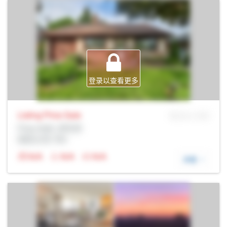
登录以查看更多
Listing Price
Sale
MLS® # SID
Prop Addr, 多伦多
经纪公司: Rltr
N/A
N/A
N/A
详细