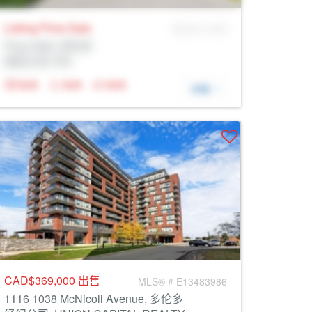
Listing Price
Sale
MLS® # SID
Prop Addr, 多伦多
经纪公司: Rltr
N/A
N/A
N/A
详细
CAD$369,000
出售
MLS® # E13483986
1116 1038 McNicoll Avenue, 多伦多