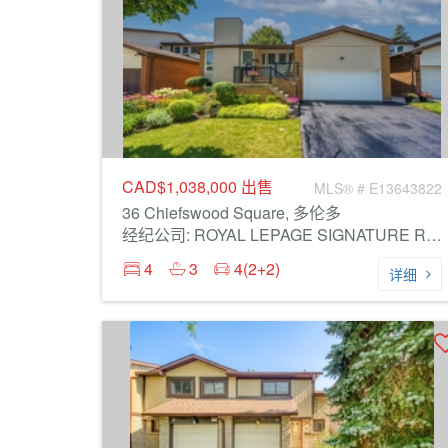
CAD$1,038,000
出售
MLS® # E13643822
36 Chiefswood Square, 多伦多
经纪公司: ROYAL LEPAGE SIGNATURE REALTY
4
3
4(2+2)
详细