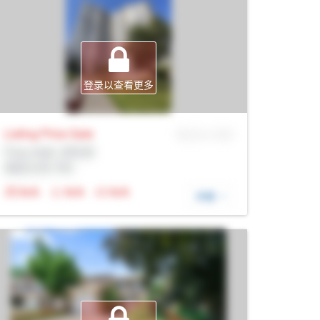
登录以查看更多
Listing Price
Sale
MLS® # SID
Prop Addr, 多伦多
经纪公司: Rltr
N/A
N/A
N/A
详细