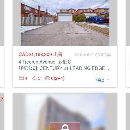
CAD$1,168,800
出售
MLS® # E13639044
4 Treerun Avenue, 多伦多
经纪公司: CENTURY 21 LEADING EDGE REALTY INC.
4
3
6(2+4)
详细