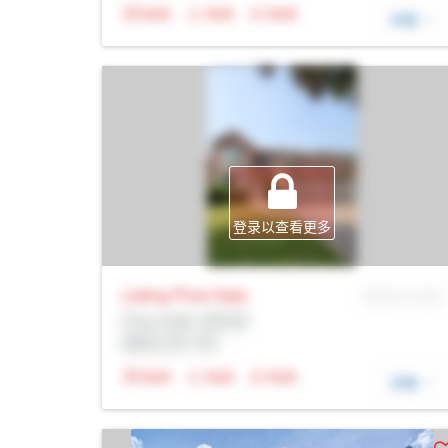
N/A
N/A
N/A
详细
登录以查看更多
Listing Price
Sale
MLS® # SID
Prop Addr, 多伦多
经纪公司: Rltr
N/A
N/A
N/A
详细