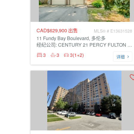
CAD$629,900
出售
MLS® # E13631528
11 Fundy Bay Boulevard, 多伦多
经纪公司: CENTURY 21 PERCY FULTON LTD.
3
3
3(1+2)
详细