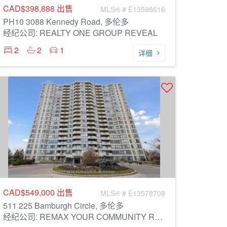
CAD$398,888
出售
MLS® # E13598616
PH10 3088 Kennedy Road, 多伦多
经纪公司: REALTY ONE GROUP REVEAL
2
2
1
详细
CAD$549,000
出售
MLS® # E13578708
511 225 Bamburgh Circle, 多伦多
经纪公司: REMAX YOUR COMMUNITY REALTY