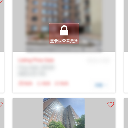
登录以查看更多
Listing Price
Sale
MLS® # SID
Prop Addr, 多伦多
经纪公司: Rltr
N/A
N/A
N/A
详细