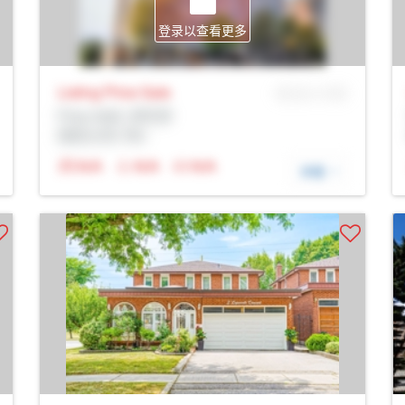
登录以查看更多
Listing Price
Sale
MLS® # SID
Prop Addr, 多伦多
经纪公司: Rltr
N/A
N/A
N/A
详细