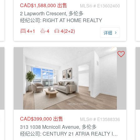
CAD$1,588,000
出售
MLS® # E13602400
2 Lapworth Crescent, 多伦多
经纪公司: RIGHT AT HOME REALTY
4+1
4
4(2+2)
详细
CAD$399,000
出售
MLS® # E13588336
313 1038 Mcnicoll Avenue, 多伦多
经纪公司: CENTURY 21 ATRIA REALTY INC.