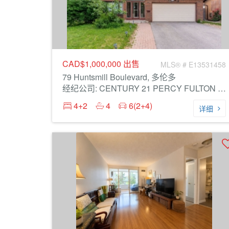
CAD$1,000,000
出售
MLS® # E13531458
79 Huntsmill Boulevard, 多伦多
经纪公司: CENTURY 21 PERCY FULTON LTD.
4+2
4
6(2+4)
详细