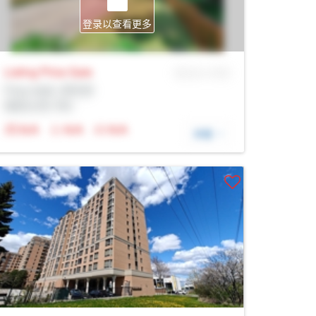
登录以查看更多
Listing Price
Sale
MLS® # SID
Prop Addr, 多伦多
经纪公司: Rltr
N/A
N/A
N/A
详细