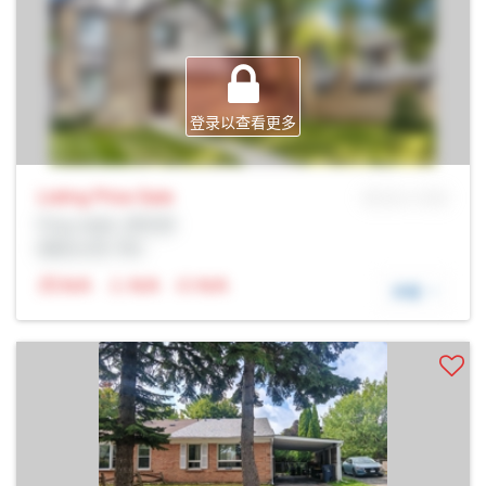
登录以查看更多
Listing Price
Sale
MLS® # SID
Prop Addr, 多伦多
经纪公司: Rltr
N/A
N/A
N/A
详细