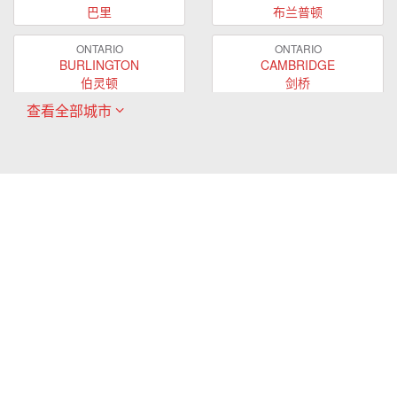
巴里
布兰普顿
ONTARIO
ONTARIO
BURLINGTON
CAMBRIDGE
伯灵顿
剑桥
查看全部城市
ONTARIO
ONTARIO
EAST GWILLIMBURY
GUELPH
东贵林
圭尔夫
ONTARIO
ONTARIO
HAMILTON
LONDON
哈密尔顿
伦敦
ONTARIO
ONTARIO
MARKHAM
MILTON
万锦
米尔顿
ONTARIO
ONTARIO
MISSISSAUGA
NEWMARKET
密西沙加
新市