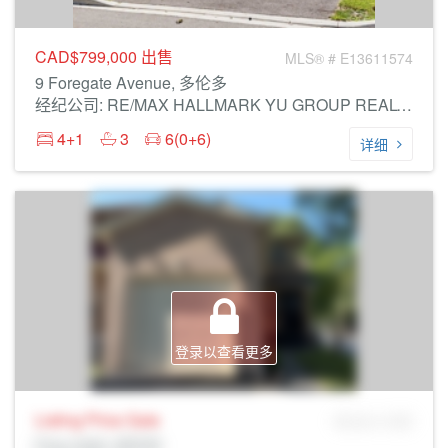
CAD$799,000
出售
MLS® # E13611574
9 Foregate Avenue, 多伦多
经纪公司: RE/MAX HALLMARK YU GROUP REALTY LTD.
4+1
3
6(0+6)
详细
登录以查看更多
Listing Price
Sale
MLS® # SID
Prop Addr, 多伦多