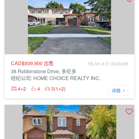
CAD$939,900
出售
MLS® # E13629498
38 Robbinstone Drive, 多伦多
经纪公司: HOME CHOICE REALTY INC.
4+2
4
3(1+2)
详细