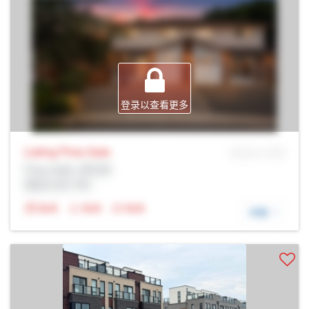
登录以查看更多
Listing Price
Sale
MLS® # SID
Prop Addr, 多伦多
经纪公司: Rltr
N/A
N/A
N/A
详细