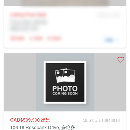
Listing Price
Sale
MLS® # SID
Prop Addr, 多伦多
经纪公司: Rltr
N/A
N/A
N/A
详细
CAD$599,900
出售
MLS® # E13643916
106 19 Rosebank Drive, 多伦多