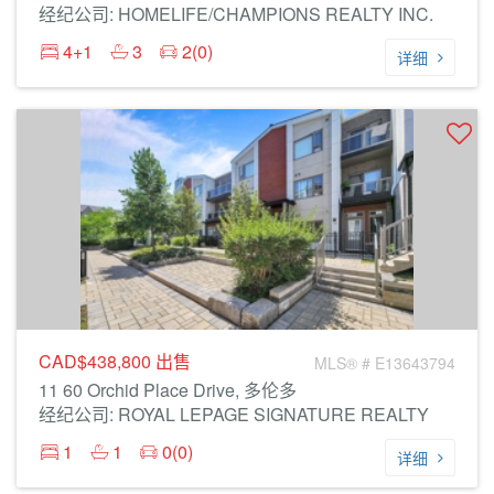
经纪公司: HOMELIFE/CHAMPIONS REALTY INC.
4+1
3
2(0)
详细
CAD$438,800
出售
MLS® # E13643794
11 60 Orchid Place Drive, 多伦多
经纪公司: ROYAL LEPAGE SIGNATURE REALTY
1
1
0(0)
详细