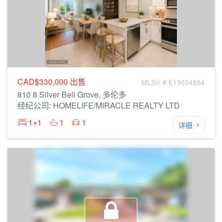
CAD$330,000
出售
MLS® # E13604854
810 8 Silver Bell Grove, 多伦多
经纪公司: HOMELIFE/MIRACLE REALTY LTD
1+1
1
1
详细