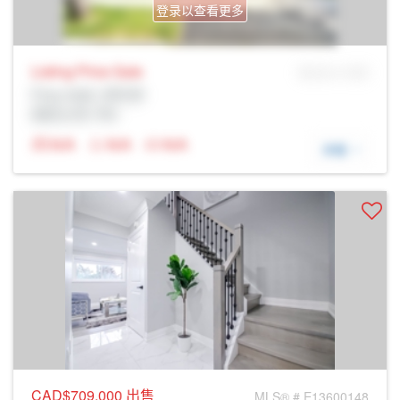
登录以查看更多
Listing Price
Sale
MLS® # SID
Prop Addr, 多伦多
经纪公司: Rltr
N/A
N/A
N/A
详细
CAD$709,000
出售
MLS® # E13600148