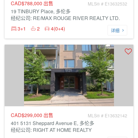
CAD$788,000
出售
MLS® # E13632532
19 TINBURY Place, 多伦多
经纪公司: RE/MAX ROUGE RIVER REALTY LTD.
3+1
2
4(0+4)
详细
CAD$299,000
出售
MLS® # E13632142
401 5131 Sheppard Avenue E, 多伦多
经纪公司: RIGHT AT HOME REALTY