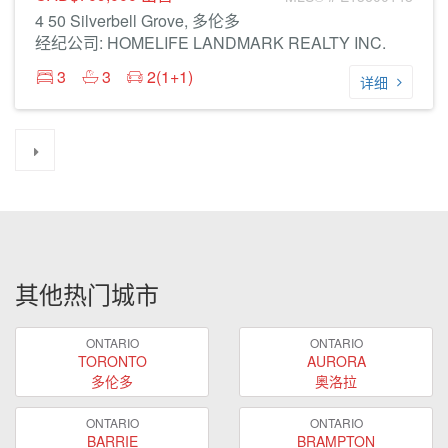
4 50 Silverbell Grove, 多伦多
经纪公司: HOMELIFE LANDMARK REALTY INC.
3
3
2(1+1)
详细
其他热门城市
ONTARIO
ONTARIO
TORONTO
AURORA
多伦多
奥洛拉
ONTARIO
ONTARIO
BARRIE
BRAMPTON