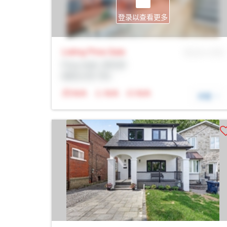
登录以查看更多
Listing Price
Sale
MLS® # SID
Prop Addr, 多伦多
经纪公司: Rltr
N/A
N/A
N/A
详细