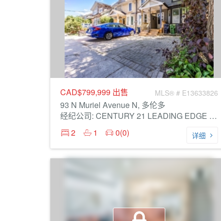
CAD$799,999
出售
MLS® # E13633826
93 N Muriel Avenue N, 多伦多
经纪公司: CENTURY 21 LEADING EDGE REALTY INC.
2
1
0(0)
详细