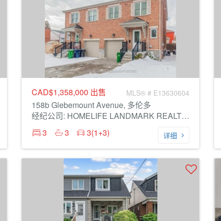
CAD$1,358,000
出售
MLS® # E13630604
158b Glebemount Avenue, 多伦多
经纪公司: HOMELIFE LANDMARK REALTY INC.
3
3
3(1+3)
详细