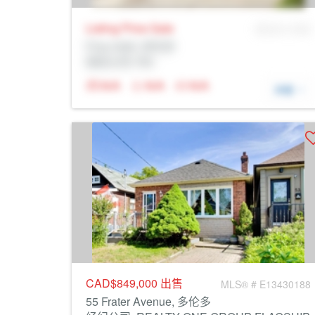
Listing Price
Sale
MLS® # SID
Prop Addr, 多伦多
经纪公司: Rltr
N/A
N/A
N/A
详细
CAD$849,000
出售
MLS® # E13430188
55 Frater Avenue, 多伦多