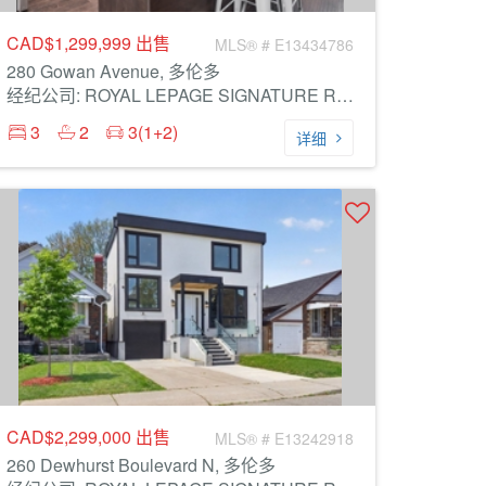
CAD$1,299,999
出售
MLS® # E13434786
280 Gowan Avenue, 多伦多
经纪公司: ROYAL LEPAGE SIGNATURE REALTY
3
2
3(1+2)
详细
CAD$2,299,000
出售
MLS® # E13242918
260 Dewhurst Boulevard N, 多伦多