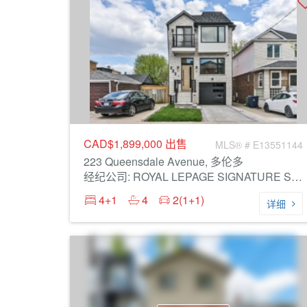
CAD$1,899,000
出售
MLS® # E13551144
223 Queensdale Avenue, 多伦多
经纪公司: ROYAL LEPAGE SIGNATURE SUSAN GUCCI REALTY
4+1
4
2(1+1)
详细