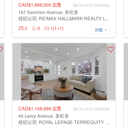
CAD$1,888,000
出售
MLS® # E13594360
167 Sammon Avenue, 多伦多
经纪公司: RE/MAX HALLMARK REALTY LTD.
3
5
1(1+1)
详细
CAD$1,168,888
出售
MLS® # E13582896
40 Leroy Avenue, 多伦多
经纪公司: ROYAL LEPAGE TERREQUITY REALTY