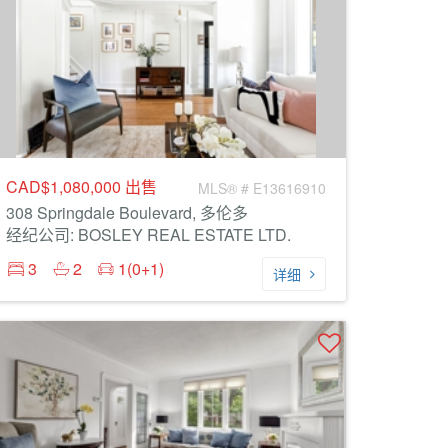
CAD$1,080,000
出售
MLS® # E13616910
308 Springdale Boulevard, 多伦多
经纪公司: BOSLEY REAL ESTATE LTD.
3
2
1(0+1)
详细