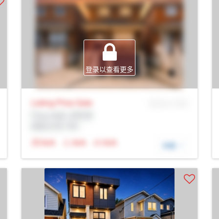
登录以查看更多
Listing Price
Sale
MLS® # SID
Prop Addr, 多伦多
经纪公司: Rltr
N/A
N/A
N/A
详细