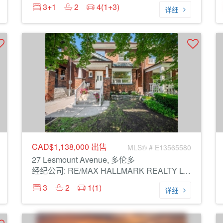
3+1
2
4(1+3)
详细
CAD$1,138,000
出售
MLS® # E13565580
27 Lesmount Avenue, 多伦多
经纪公司: RE/MAX HALLMARK REALTY LTD.
3
2
1(1)
详细