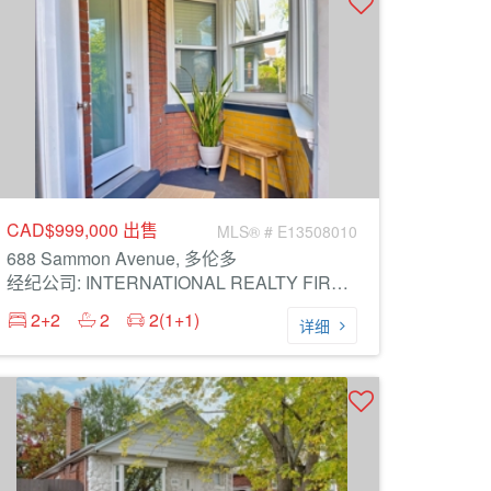
CAD$999,000
出售
MLS® # E13508010
688 Sammon Avenue, 多伦多
经纪公司: INTERNATIONAL REALTY FIRM, INC.
2+2
2
2(1+1)
详细