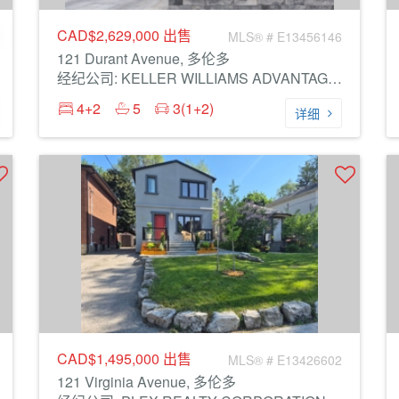
CAD$2,629,000
出售
MLS® # E13456146
121 Durant Avenue, 多伦多
经纪公司: KELLER WILLIAMS ADVANTAGE REALTY
4+2
5
3(1+2)
详细
CAD$1,495,000
出售
MLS® # E13426602
121 Virginia Avenue, 多伦多