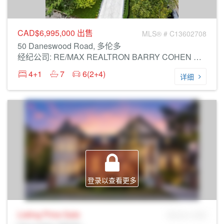
CAD$6,995,000
出售
MLS® # C13602708
50 Daneswood Road, 多伦多
经纪公司: RE/MAX REALTRON BARRY COHEN HOMES INC.
4+1
7
6(2+4)
详细
登录以查看更多
Listing Price
Sale
MLS® # SID