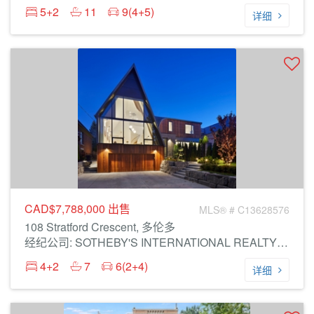
5+2
11
9(4+5)
详细
CAD$7,788,000
出售
MLS® # C13628576
108 Stratford Crescent, 多伦多
经纪公司: SOTHEBY'S INTERNATIONAL REALTY CANADA
4+2
7
6(2+4)
详细