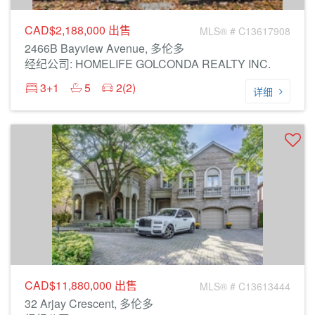
CAD$2,188,000
出售
MLS® # C13617908
2466B Bayview Avenue, 多伦多
经纪公司: HOMELIFE GOLCONDA REALTY INC.
3+1
5
2(2)
详细
CAD$11,880,000
出售
MLS® # C13613444
32 Arjay Crescent, 多伦多