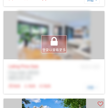
登录以查看更多
Listing Price
Sale
MLS® # SID
Prop Addr, 多伦多
经纪公司: Rltr
N/A
N/A
N/A
详细