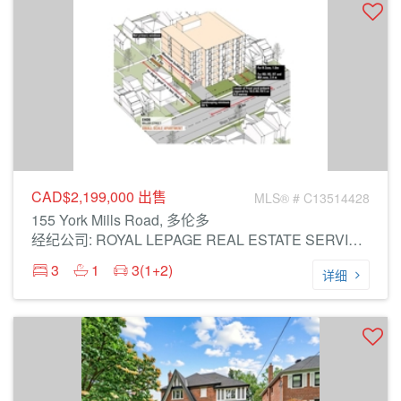
CAD$2,199,000
出售
MLS® # C13514428
155 York Mills Road, 多伦多
经纪公司: ROYAL LEPAGE REAL ESTATE SERVICES LTD.
3
1
3(1+2)
详细