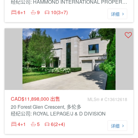
经纪公司: HAMMOND INTERNATIONAL PROPERTIES LIMITED
6+1
9
10(3+7)
详细
CAD$11,898,000
出售
MLS® # C13612618
20 Forest Glen Crescent, 多伦多
经纪公司: ROYAL LEPAGE/J & D DIVISION
4+1
5
6(2+4)
详细