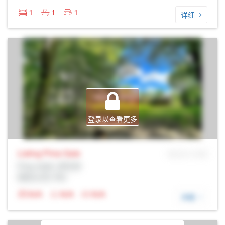
1
1
1
详细
登录以查看更多
Listing Price
Sale
MLS® # SID
Prop Addr, 多伦多
经纪公司: Rltr
N/A
N/A
N/A
详细