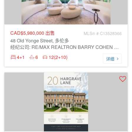
CAD$5,980,000
出售
MLS® # C13528366
48 Old Yonge Street, 多伦多
经纪公司: RE/MAX REALTRON BARRY COHEN HOMES INC.
4+1
6
12(2+10)
详细