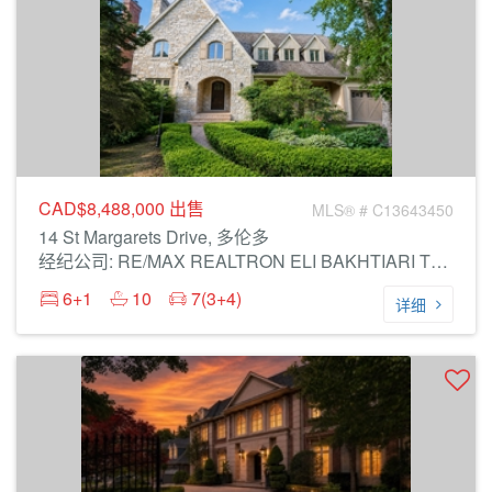
CAD$8,488,000
出售
MLS® # C13643450
14 St Margarets Drive, 多伦多
经纪公司: RE/MAX REALTRON ELI BAKHTIARI TEAM REALTY
6+1
10
7(3+4)
详细