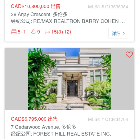
CAD$10,800,000
出售
MLS® # C13636384
39 Arjay Crescent, 多伦多
经纪公司: RE/MAX REALTRON BARRY COHEN HOMES INC.
5+1
9
15(3+12)
详细
CAD$6,795,000
出售
MLS® # C13634704
7 Cedarwood Avenue, 多伦多
经纪公司: FOREST HILL REAL ESTATE INC.