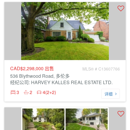
CAD$2,298,000
出售
MLS® # C13607766
536 Blythwood Road, 多伦多
经纪公司: HARVEY KALLES REAL ESTATE LTD.
3
2
4(2+2)
详细