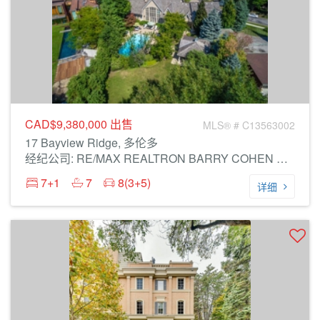
CAD$9,380,000
出售
MLS® # C13563002
17 Bayview Ridge, 多伦多
经纪公司: RE/MAX REALTRON BARRY COHEN HOMES INC.
7+1
7
8(3+5)
详细