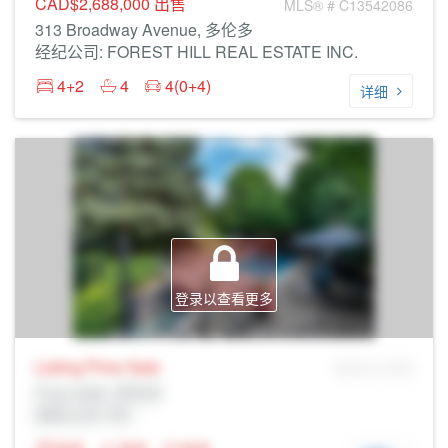
CAD$2,688,000
出售
MLS® # C13542086
313 Broadway Avenue, 多伦多
经纪公司: FOREST HILL REAL ESTATE INC.
4+2
4
4(0+4)
详细
登录以查看更多
Listing Price
Sale
MLS® # SID
Prop Addr, 多伦多
经纪公司: Rltr