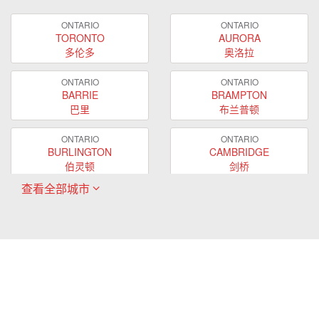
ONTARIO
ONTARIO
TORONTO
AURORA
多伦多
奥洛拉
ONTARIO
ONTARIO
BARRIE
BRAMPTON
巴里
布兰普顿
ONTARIO
ONTARIO
BURLINGTON
CAMBRIDGE
伯灵顿
剑桥
查看全部城市
ONTARIO
ONTARIO
EAST GWILLIMBURY
GUELPH
东贵林
圭尔夫
ONTARIO
ONTARIO
HAMILTON
LONDON
哈密尔顿
伦敦
ONTARIO
ONTARIO