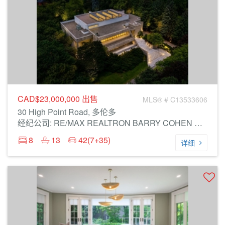
CAD$23,000,000
出售
MLS® # C13533606
30 High Point Road, 多伦多
经纪公司: RE/MAX REALTRON BARRY COHEN HOMES INC.
8
13
42(7+35)
详细