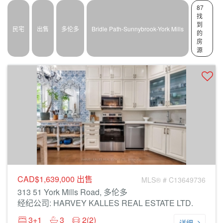
87
找
到
民宅
出售
多伦多
Bridle Path-Sunnybrook-York Mills
的
房
源
CAD$1,639,000
出售
MLS® # C13649736
313 51 York Mills Road, 多伦多
经纪公司: HARVEY KALLES REAL ESTATE LTD.
3+1
3
2(2)
详细