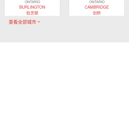
ONTARIO
ONTARIO
BURLINGTON
CAMBRIDGE
伯灵顿
剑桥
查看全部城市
ONTARIO
ONTARIO
EAST GWILLIMBURY
GUELPH
东贵林
圭尔夫
ONTARIO
ONTARIO
HAMILTON
LONDON
哈密尔顿
伦敦
ONTARIO
ONTARIO
MARKHAM
MILTON
万锦
米尔顿
ONTARIO
ONTARIO
MISSISSAUGA
NEWMARKET
密西沙加
新市
ONTARIO
ONTARIO
OAKVILLE
OSHAWA
奥克维尔
奥沙瓦