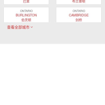
巴里
布兰普顿
ONTARIO
ONTARIO
BURLINGTON
CAMBRIDGE
伯灵顿
剑桥
查看全部城市
ONTARIO
ONTARIO
EAST GWILLIMBURY
GUELPH
东贵林
圭尔夫
ONTARIO
ONTARIO
HAMILTON
LONDON
哈密尔顿
伦敦
ONTARIO
ONTARIO
MARKHAM
MILTON
万锦
米尔顿
ONTARIO
ONTARIO
MISSISSAUGA
NEWMARKET
密西沙加
新市
ONTARIO
ONTARIO