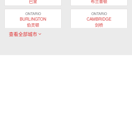
巴里
布兰普顿
ONTARIO
ONTARIO
BURLINGTON
CAMBRIDGE
伯灵顿
剑桥
查看全部城市
ONTARIO
ONTARIO
EAST GWILLIMBURY
GUELPH
东贵林
圭尔夫
ONTARIO
ONTARIO
HAMILTON
LONDON
哈密尔顿
伦敦
ONTARIO
ONTARIO
MARKHAM
MILTON
万锦
米尔顿
ONTARIO
ONTARIO
MISSISSAUGA
NEWMARKET
密西沙加
新市
ONTARIO
ONTARIO