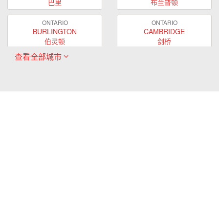
巴里
布兰普顿
ONTARIO
ONTARIO
BURLINGTON
CAMBRIDGE
伯灵顿
剑桥
查看全部城市
ONTARIO
ONTARIO
EAST GWILLIMBURY
GUELPH
东贵林
圭尔夫
ONTARIO
ONTARIO
HAMILTON
LONDON
哈密尔顿
伦敦
ONTARIO
ONTARIO
MARKHAM
MILTON
万锦
米尔顿
ONTARIO
ONTARIO
MISSISSAUGA
NEWMARKET
密西沙加
新市
ONTARIO
ONTARIO