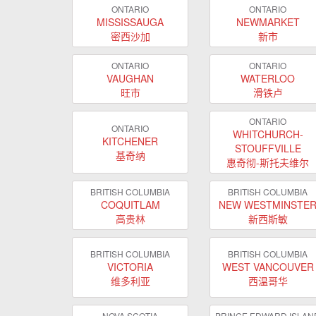
ONTARIO
ONTARIO
MISSISSAUGA
NEWMARKET
密西沙加
新市
ONTARIO
ONTARIO
VAUGHAN
WATERLOO
旺市
滑铁卢
ONTARIO
ONTARIO
WHITCHURCH-
KITCHENER
STOUFFVILLE
基奇纳
惠奇彻-斯托夫维尔
BRITISH COLUMBIA
BRITISH COLUMBIA
COQUITLAM
NEW WESTMINSTE
高贵林
新西斯敏
BRITISH COLUMBIA
BRITISH COLUMBIA
VICTORIA
WEST VANCOUVER
维多利亚
西温哥华
NOVA SCOTIA
PRINCE EDWARD ISLAN