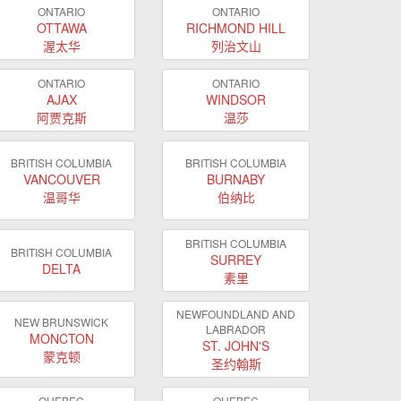
ONTARIO
ONTARIO
OTTAWA
RICHMOND HILL
渥太华
列治文山
ONTARIO
ONTARIO
AJAX
WINDSOR
阿贾克斯
温莎
BRITISH COLUMBIA
BRITISH COLUMBIA
VANCOUVER
BURNABY
温哥华
伯纳比
BRITISH COLUMBIA
BRITISH COLUMBIA
SURREY
DELTA
素里
NEWFOUNDLAND AND
NEW BRUNSWICK
LABRADOR
MONCTON
ST. JOHN'S
蒙克顿
圣约翰斯
QUEBEC
QUEBEC