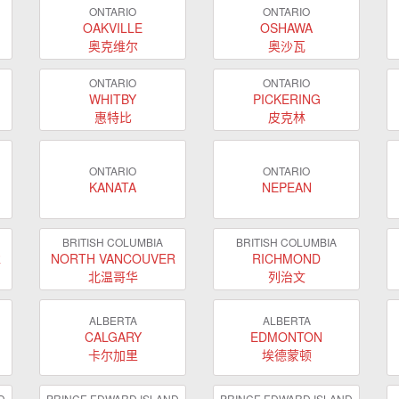
ONTARIO
ONTARIO
OAKVILLE
OSHAWA
奥克维尔
奥沙瓦
ONTARIO
ONTARIO
WHITBY
PICKERING
惠特比
皮克林
ONTARIO
ONTARIO
KANATA
NEPEAN
BRITISH COLUMBIA
BRITISH COLUMBIA
R
NORTH VANCOUVER
RICHMOND
北温哥华
列治文
ALBERTA
ALBERTA
CALGARY
EDMONTON
卡尔加里
埃德蒙顿
D
PRINCE EDWARD ISLAND
PRINCE EDWARD ISLAND