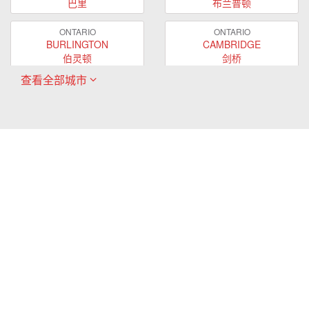
巴里
布兰普顿
ONTARIO
ONTARIO
BURLINGTON
CAMBRIDGE
伯灵顿
剑桥
查看全部城市
ONTARIO
ONTARIO
EAST GWILLIMBURY
GUELPH
东贵林
圭尔夫
ONTARIO
ONTARIO
HAMILTON
LONDON
哈密尔顿
伦敦
ONTARIO
ONTARIO
MARKHAM
MILTON
万锦
米尔顿
ONTARIO
ONTARIO
MISSISSAUGA
NEWMARKET
密西沙加
新市
ONTARIO
ONTARIO