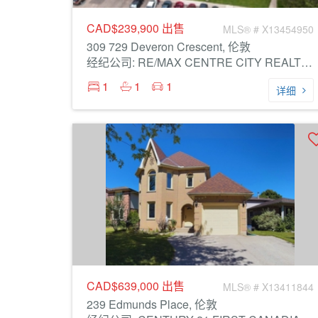
CAD$239,900
出售
MLS® # X13454950
309 729 Deveron Crescent, 伦敦
经纪公司: RE/MAX CENTRE CITY REALTY INC.
1
1
1
详细
CAD$639,000
出售
MLS® # X13411844
239 Edmunds Place, 伦敦