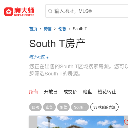
首页
待售
伦敦
South T
South T房产
筛选社区
+
您正在出售的South T区域搜索房源。您
步筛选South T的房源。
所有
开放日
成交价
暗盘
楼花转让
民宅
出售
伦敦
South T
33 找到的房源