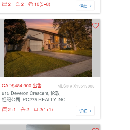
2
2
10(3+8)
详细
CAD$484,900
出售
MLS® # X13519888
615 Deveron Crescent, 伦敦
经纪公司: PC275 REALTY INC.
2+1
2
2(1+1)
详细