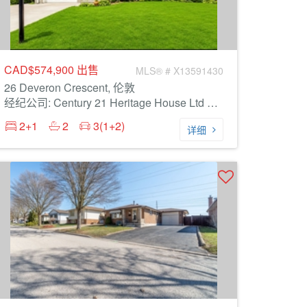
CAD$574,900
出售
MLS® # X13591430
26 Deveron Crescent, 伦敦
经纪公司: Century 21 Heritage House Ltd Brokerage
2+1
2
3(1+2)
详细