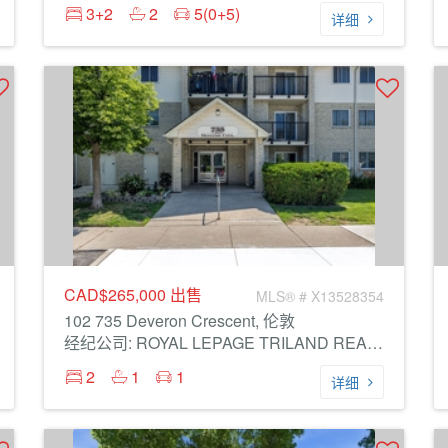
3+2
2
5(0+5)
详细
CAD$265,000
出售
MLS® # X13528354
102 735 Deveron Crescent, 伦敦
经纪公司: ROYAL LEPAGE TRILAND REALTY
2
1
1
详细