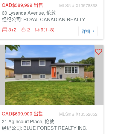
CAD$589,999
出售
MLS® # X13578868
60 Lysanda Avenue, 伦敦
经纪公司: ROYAL CANADIAN REALTY
3+2
2
9(1+8)
详细
CAD$699,900
出售
MLS® # X13552052
21 Agincourt Place, 伦敦
经纪公司: BLUE FOREST REALTY INC.