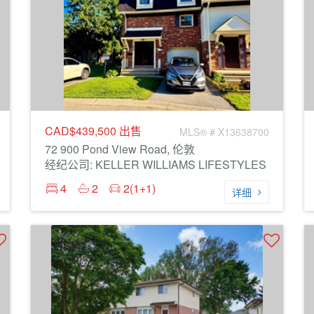
CAD$439,500
出售
MLS® # X13638700
72 900 Pond View Road, 伦敦
经纪公司: KELLER WILLIAMS LIFESTYLES
4
2
2(1+1)
详细