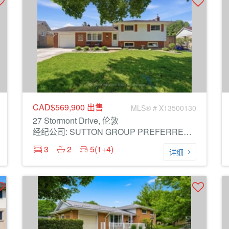
CAD$569,900
出售
MLS® # X13500130
27 Stormont Drive, 伦敦
经纪公司: SUTTON GROUP PREFERRED REALTY INC.
3
2
5(1+4)
详细