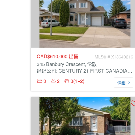
CAD$610,000
出售
MLS® # X13640216
345 Banbury Crescent, 伦敦
经纪公司: CENTURY 21 FIRST CANADIAN CORP
3
2
3(1+2)
详细