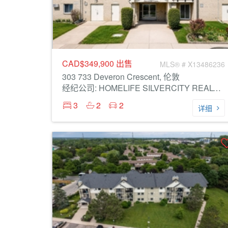
CAD$349,900
出售
MLS® # X13486236
303 733 Deveron Crescent, 伦敦
经纪公司: HOMELIFE SILVERCITY REALTY INC.
3
2
2
详细