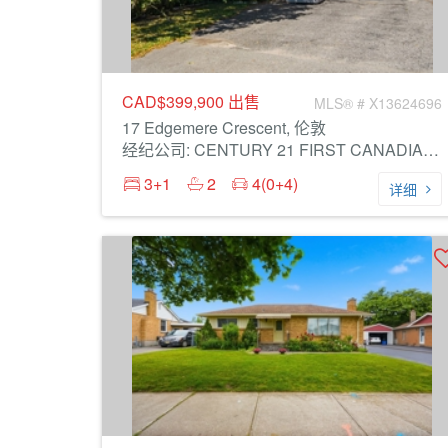
CAD$399,900
出售
MLS® # X13624696
17 Edgemere Crescent, 伦敦
经纪公司: CENTURY 21 FIRST CANADIAN CORP
3+1
2
4(0+4)
详细