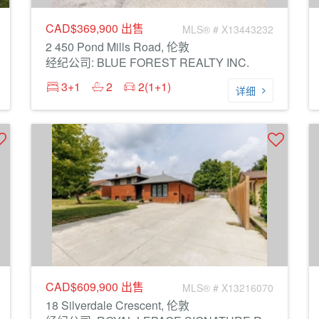
CAD$369,900
出售
MLS® # X13443232
2 450 Pond Mills Road, 伦敦
经纪公司: BLUE FOREST REALTY INC.
3+1
2
2(1+1)
详细
CAD$609,900
出售
MLS® # X13216070
18 Silverdale Crescent, 伦敦