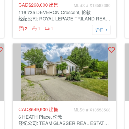
CAD$268,000
出售
MLS® # X13583380
116 735 DEVERON Crescent, 伦敦
经纪公司: ROYAL LEPAGE TRILAND REALTY
2
1
1
详细
CAD$549,900
出售
MLS® # X13558568
6 HEATH Place, 伦敦
经纪公司: TEAM GLASSER REAL ESTATE BROKERAGE INC.