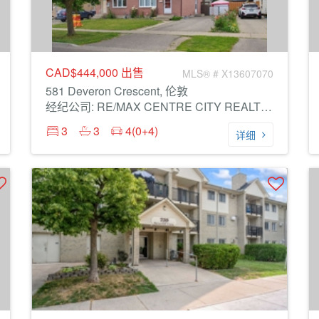
CAD$444,000
出售
MLS® # X13607070
581 Deveron Crescent, 伦敦
经纪公司: RE/MAX CENTRE CITY REALTY INC.
3
3
4(0+4)
详细