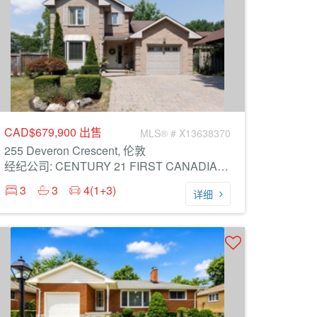
CAD$679,900
出售
MLS® # X13638370
255 Deveron Crescent, 伦敦
经纪公司: CENTURY 21 FIRST CANADIAN CORP
3
3
4(1+3)
详细