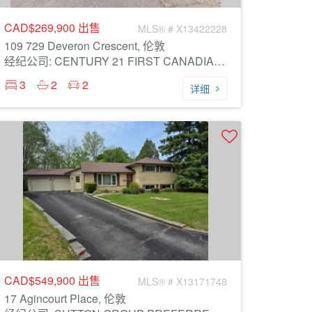
CAD$269,900
出售
MLS® # X13422228
109 729 Deveron Crescent, 伦敦
经纪公司: CENTURY 21 FIRST CANADIAN CORP
3
2
2
详细
CAD$549,900
出售
MLS® # X13171748
17 Agincourt Place, 伦敦