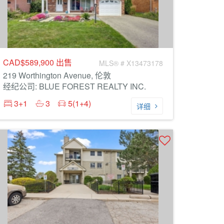
CAD$589,900
出售
MLS® # X13473178
219 Worthington Avenue, 伦敦
经纪公司: BLUE FOREST REALTY INC.
3+1
3
5(1+4)
详细