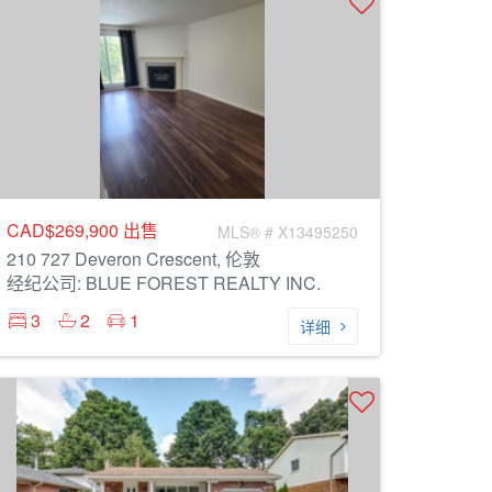
CAD$269,900
出售
MLS® # X13495250
210 727 Deveron Crescent, 伦敦
经纪公司: BLUE FOREST REALTY INC.
3
2
1
详细