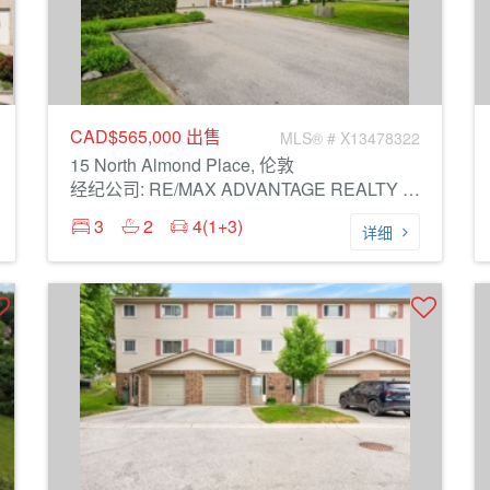
CAD$565,000
出售
MLS® # X13478322
15 North Almond Place, 伦敦
经纪公司: RE/MAX ADVANTAGE REALTY LTD.
3
2
4(1+3)
详细