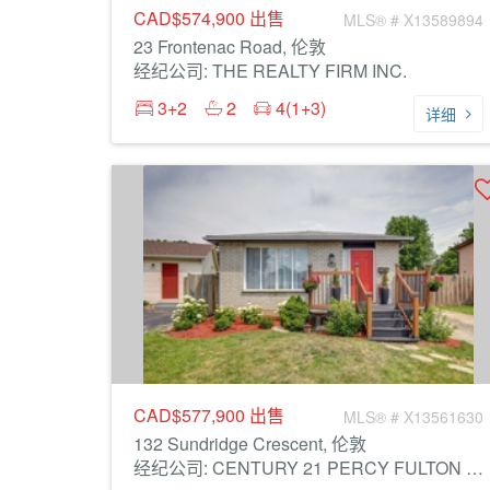
CAD$574,900
出售
MLS® # X13589894
23 Frontenac Road, 伦敦
经纪公司: THE REALTY FIRM INC.
3+2
2
4(1+3)
详细
CAD$577,900
出售
MLS® # X13561630
132 Sundridge Crescent, 伦敦
经纪公司: CENTURY 21 PERCY FULTON LTD.