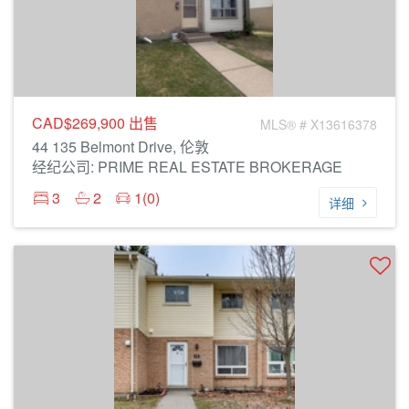
CAD$269,900
出售
MLS® # X13616378
44 135 Belmont Drive, 伦敦
经纪公司: PRIME REAL ESTATE BROKERAGE
3
2
1(0)
详细