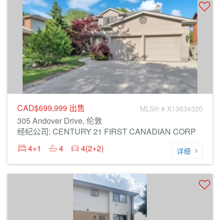
CAD$699,999
出售
MLS® # X13634320
305 Andover Drive, 伦敦
经纪公司: CENTURY 21 FIRST CANADIAN CORP
4+1
4
4(2+2)
详细