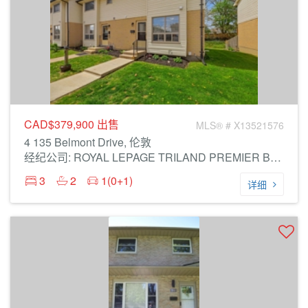
CAD$379,900
出售
MLS® # X13521576
4 135 Belmont Drive, 伦敦
经纪公司: ROYAL LEPAGE TRILAND PREMIER BROKERAGE
3
2
1(0+1)
详细