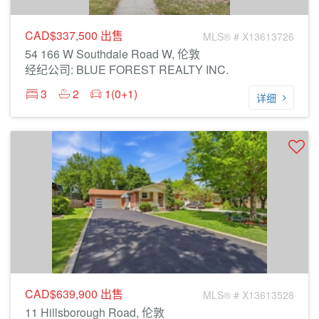
CAD$337,500
出售
MLS® # X13613726
54 166 W Southdale Road W, 伦敦
经纪公司: BLUE FOREST REALTY INC.
3
2
1(0+1)
详细
CAD$639,900
出售
MLS® # X13613528
11 Hillsborough Road, 伦敦