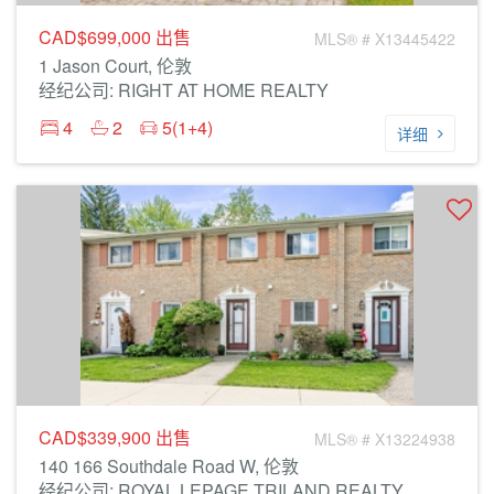
CAD$699,000
出售
MLS® # X13445422
1 Jason Court, 伦敦
经纪公司: RIGHT AT HOME REALTY
4
2
5(1+4)
详细
CAD$339,900
出售
MLS® # X13224938
140 166 Southdale Road W, 伦敦
经纪公司: ROYAL LEPAGE TRILAND REALTY