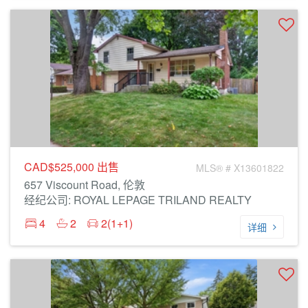
CAD$525,000
出售
MLS® # X13601822
657 Viscount Road, 伦敦
经纪公司: ROYAL LEPAGE TRILAND REALTY
4
2
2(1+1)
详细