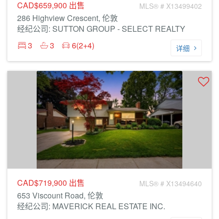
CAD$659,900
出售
MLS® # X13499402
286 Highview Crescent, 伦敦
经纪公司: SUTTON GROUP - SELECT REALTY
3
3
6(2+4)
详细
CAD$719,900
出售
MLS® # X13494640
653 Viscount Road, 伦敦
经纪公司: MAVERICK REAL ESTATE INC.