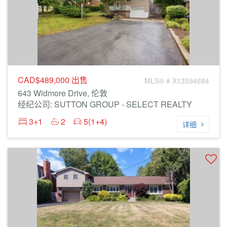
CAD$489,000
出售
MLS® # X13594684
643 Widmore Drive, 伦敦
经纪公司: SUTTON GROUP - SELECT REALTY
3+1
2
5(1+4)
详细