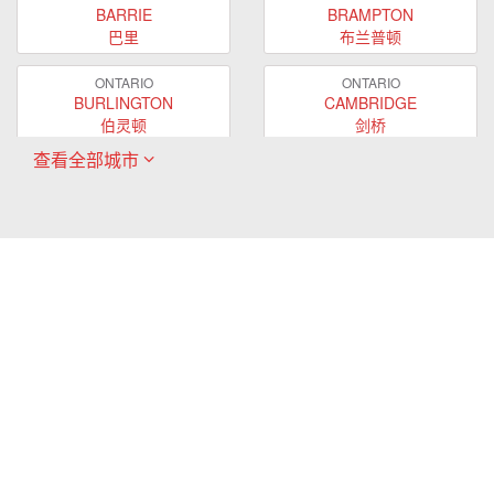
BARRIE
BRAMPTON
巴里
布兰普顿
ONTARIO
ONTARIO
BURLINGTON
CAMBRIDGE
伯灵顿
剑桥
查看全部城市
ONTARIO
ONTARIO
EAST GWILLIMBURY
GUELPH
东贵林
圭尔夫
ONTARIO
ONTARIO
HAMILTON
LONDON
哈密尔顿
伦敦
ONTARIO
ONTARIO
MARKHAM
MILTON
万锦
米尔顿
ONTARIO
ONTARIO
MISSISSAUGA
NEWMARKET
密西沙加
新市