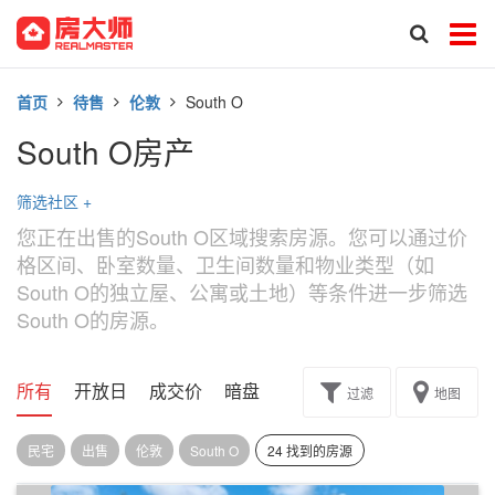
首页
待售
伦敦
South O
South O房产
筛选社区
+
您正在出售的South O区域搜索房源。您可以通过价
格区间、卧室数量、卫生间数量和物业类型（如
South O的独立屋、公寓或土地）等条件进一步筛选
South O的房源。
所有
开放日
成交价
暗盘
楼花转让
过滤
地图
民宅
出售
伦敦
South O
24 找到的房源