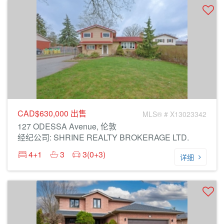
CAD$630,000
出售
MLS® # X13023342
127 ODESSA Avenue, 伦敦
经纪公司: SHRINE REALTY BROKERAGE LTD.
4+1
3
3(0+3)
详细