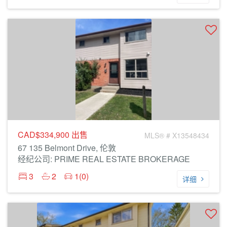
CAD$334,900
出售
MLS® # X13548434
67 135 Belmont Drive, 伦敦
经纪公司: PRIME REAL ESTATE BROKERAGE
3
2
1(0)
详细