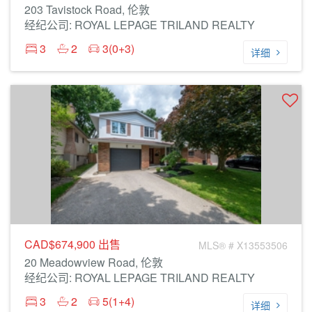
203 Tavistock Road, 伦敦
经纪公司: ROYAL LEPAGE TRILAND REALTY
3
2
3(0+3)
详细
CAD$674,900
出售
MLS® # X13553506
20 Meadowview Road, 伦敦
经纪公司: ROYAL LEPAGE TRILAND REALTY
3
2
5(1+4)
详细