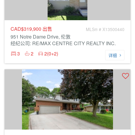
CAD$319,900
出售
MLS® # X13500440
951 Notre Dame Drive, 伦敦
经纪公司: RE/MAX CENTRE CITY REALTY INC.
3
2
2(0+2)
详细