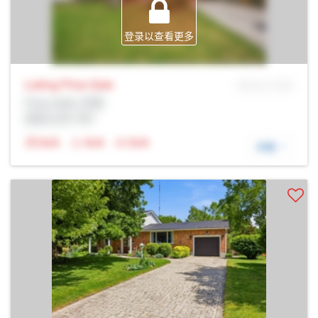
登录以查看更多
Listing Price
Sale
MLS® # SID
Prop Addr, 伦敦
经纪公司: Rltr
N/A
N/A
N/A
详细