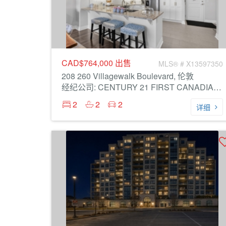
CAD$764,000
出售
MLS® # X13597350
208 260 Villagewalk Boulevard, 伦敦
经纪公司: CENTURY 21 FIRST CANADIAN CORP
2
2
2
详细