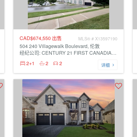
CAD$674,550
出售
MLS® # X13597190
504 240 Villagewalk Boulevard, 伦敦
经纪公司: CENTURY 21 FIRST CANADIAN CORP
2+1
2
2
详细