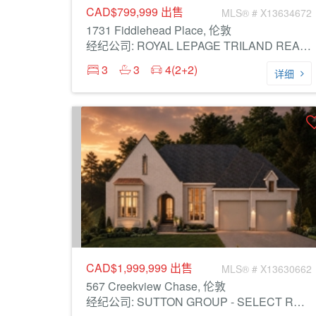
CAD$799,999
出售
MLS® # X13634672
1731 Fiddlehead Place, 伦敦
经纪公司: ROYAL LEPAGE TRILAND REALTY
3
3
4(2+2)
详细
CAD$1,999,999
出售
MLS® # X13630662
567 Creekview Chase, 伦敦
经纪公司: SUTTON GROUP - SELECT REALTY