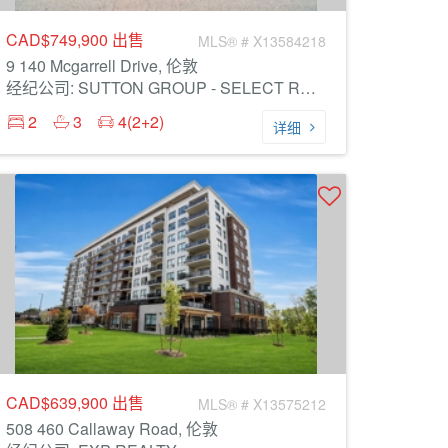
CAD$749,900
出售
MLS® # X13584218
9 140 Mcgarrell Drive, 伦敦
经纪公司: SUTTON GROUP - SELECT REALTY
2
3
4(2+2)
详细
CAD$639,900
出售
MLS® # X13575212
508 460 Callaway Road, 伦敦