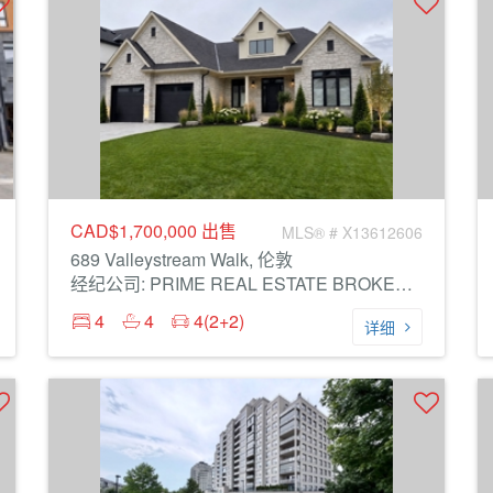
CAD$1,700,000
出售
MLS® # X13612606
689 Valleystream Walk, 伦敦
经纪公司: PRIME REAL ESTATE BROKERAGE
4
4
4(2+2)
详细