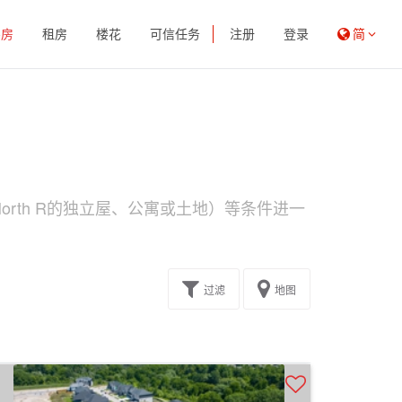
买房
租房
楼花
可信任务
注册
登录
简
rth R的独立屋、公寓或土地）等条件进一
过滤
地图