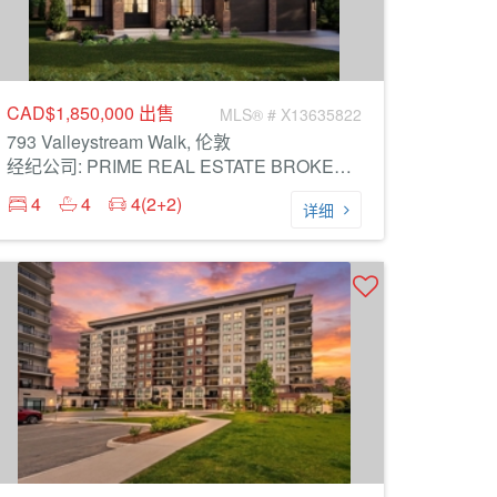
CAD$1,850,000
出售
MLS® # X13635822
793 Valleystream Walk, 伦敦
经纪公司: PRIME REAL ESTATE BROKERAGE
4
4
4(2+2)
详细