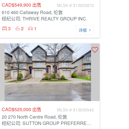
CAD$549,900
出售
MLS® # X13633972
610 460 Callaway Road, 伦敦
经纪公司: THRIVE REALTY GROUP INC.
3
2
1
详细
CAD$525,000
出售
MLS® # X13630542
20 270 North Centre Road, 伦敦
经纪公司: SUTTON GROUP PREFERRED REALTY INC.