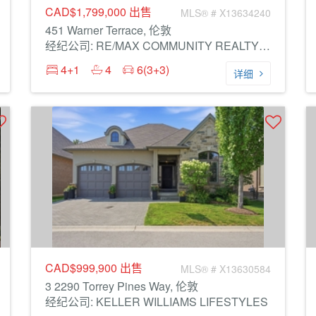
CAD$1,799,000
出售
MLS® # X13634240
451 Warner Terrace, 伦敦
经纪公司: RE/MAX COMMUNITY REALTY INC.
4+1
4
6(3+3)
详细
CAD$999,900
出售
MLS® # X13630584
3 2290 Torrey Pines Way, 伦敦
经纪公司: KELLER WILLIAMS LIFESTYLES