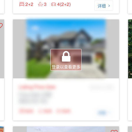
2+2
3
4(2+2)
详细
登录以查看更多
Listing Price
Sale
MLS® # SID
Prop Addr, 伦敦
经纪公司: Rltr
N/A
N/A
N/A
详细