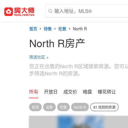
首页
待售
伦敦
North R
North R房产
筛选社区
+
您正在出售的North R区域搜索房源。您
步筛选North R的房源。
所有
开放日
成交价
暗盘
楼花转让
民宅
出售
伦敦
North R
81 找到的房源