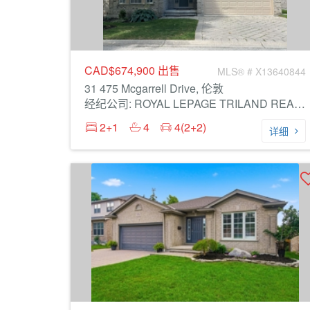
CAD$674,900
出售
MLS® # X13640844
31 475 Mcgarrell Drive, 伦敦
经纪公司: ROYAL LEPAGE TRILAND REALTY
2+1
4
4(2+2)
详细