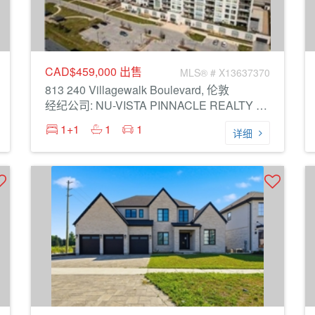
CAD$459,000
出售
MLS® # X13637370
813 240 Villagewalk Boulevard, 伦敦
经纪公司: NU-VISTA PINNACLE REALTY BROKERAGE INC
1+1
1
1
详细