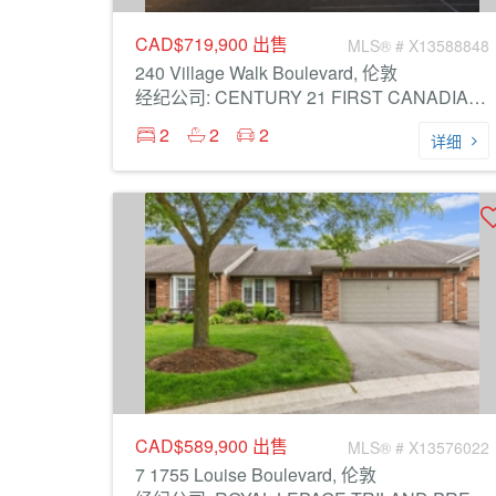
CAD$719,900
出售
MLS® # X13588848
240 Village Walk Boulevard, 伦敦
经纪公司: CENTURY 21 FIRST CANADIAN CORP
2
2
2
详细
CAD$589,900
出售
MLS® # X13576022
7 1755 Louise Boulevard, 伦敦