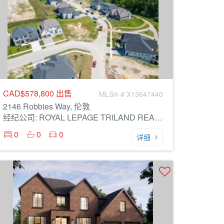
CAD$578,800
出售
MLS® # X13647440
2146 Robbies Way, 伦敦
经纪公司: ROYAL LEPAGE TRILAND REALTY
0
0
0
详细