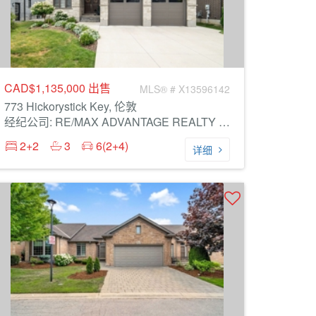
CAD$1,135,000
出售
MLS® # X13596142
773 Hickorystick Key, 伦敦
经纪公司: RE/MAX ADVANTAGE REALTY LTD.
2+2
3
6(2+4)
详细