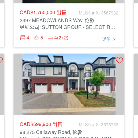
CAD$1,750,000
出售
MLS® # X13587932
2397 MEADOWLANDS Way, 伦敦
经纪公司: SUTTON GROUP - SELECT REALTY
4
5
4(2+2)
详细
CAD$599,900
出售
MLS® # X13575756
98 275 Callaway Road, 伦敦