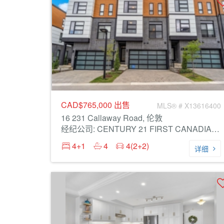
CAD$765,000
出售
MLS® # X13616400
16 231 Callaway Road, 伦敦
经纪公司: CENTURY 21 FIRST CANADIAN CORP
4+1
4
4(2+2)
详细