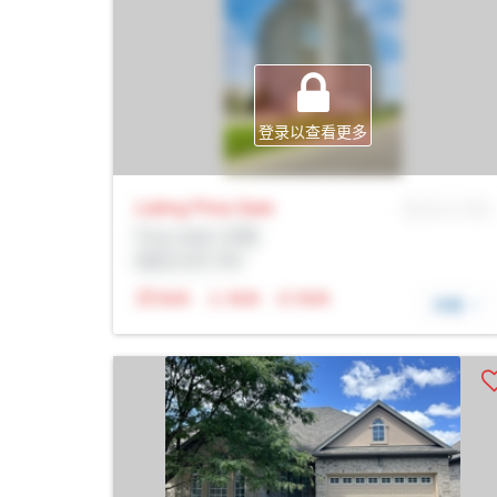
登录以查看更多
Listing Price
Sale
MLS® # SID
Prop Addr, 伦敦
经纪公司: Rltr
N/A
N/A
N/A
详细