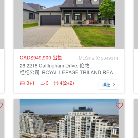
CAD$949,900
出售
MLS® # X13649314
28 2215 Callingham Drive, 伦敦
经纪公司: ROYAL LEPAGE TRILAND REALTY
3+1
3
4(2+2)
详细