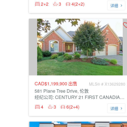
2+2
3
4(2+2)
详细
CAD$1,199,900
出售
MLS® # X13629280
581 Plane Tree Drive, 伦敦
经纪公司: CENTURY 21 FIRST CANADIAN CORP
4
3
6(2+4)
详细