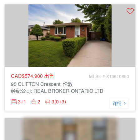
CAD$574,900
出售
MLS® # X13610850
95 CLIFTON Crescent, 伦敦
经纪公司: REAL BROKER ONTARIO LTD
3+1
2
3(0+3)
详细