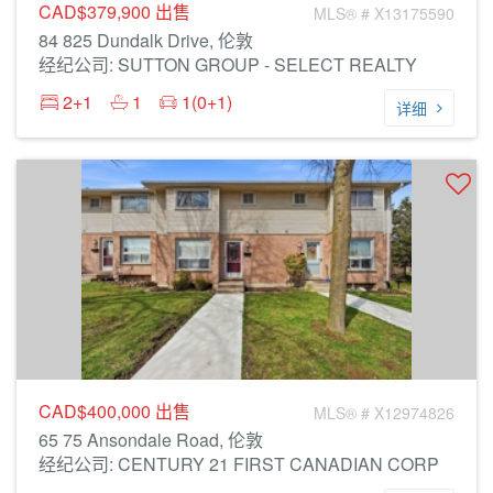
CAD$379,900
出售
MLS® # X13175590
84 825 Dundalk Drive, 伦敦
经纪公司: SUTTON GROUP - SELECT REALTY
2+1
1
1(0+1)
详细
CAD$400,000
出售
MLS® # X12974826
65 75 Ansondale Road, 伦敦
经纪公司: CENTURY 21 FIRST CANADIAN CORP