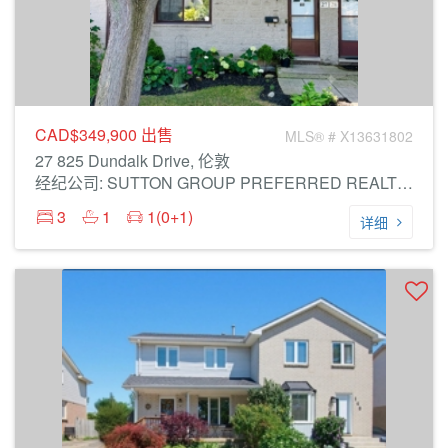
CAD$349,900
出售
MLS® # X13631802
27 825 Dundalk Drive, 伦敦
经纪公司: SUTTON GROUP PREFERRED REALTY INC.
3
1
1(0+1)
详细