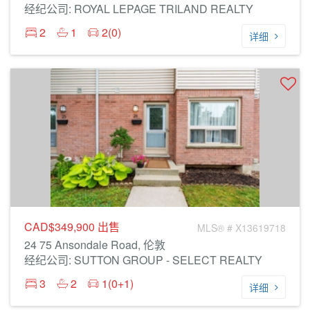
经纪公司: ROYAL LEPAGE TRILAND REALTY
2
1
2(0)
详细
CAD$349,900
出售
MLS® # X13619718
24 75 Ansondale Road, 伦敦
经纪公司: SUTTON GROUP - SELECT REALTY
3
2
1(0+1)
详细