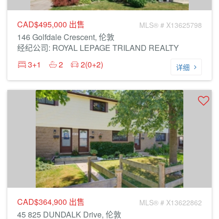
CAD$495,000
出售
MLS® # X13625798
146 Golfdale Crescent, 伦敦
经纪公司: ROYAL LEPAGE TRILAND REALTY
3+1
2
2(0+2)
详细
CAD$364,900
出售
MLS® # X13622862
45 825 DUNDALK Drive, 伦敦