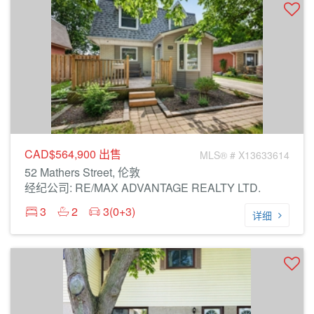
CAD$564,900
出售
MLS® # X13633614
52 Mathers Street, 伦敦
经纪公司: RE/MAX ADVANTAGE REALTY LTD.
3
2
3(0+3)
详细