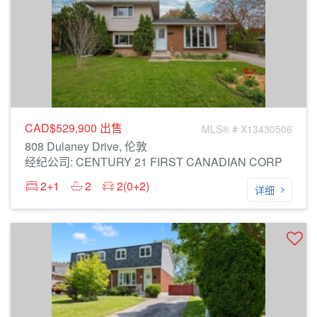
CAD$529,900
出售
MLS® # X13430506
808 Dulaney Drive, 伦敦
经纪公司: CENTURY 21 FIRST CANADIAN CORP
2+1
2
2(0+2)
详细