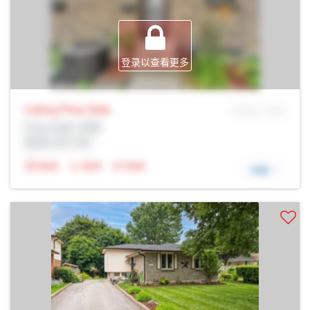
登录以查看更多
Listing Price
Sale
MLS® # SID
Prop Addr, 伦敦
经纪公司: Rltr
N/A
N/A
N/A
详细