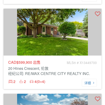
CAD$599,900
出售
MLS® # X13449700
20 Hines Crescent, 伦敦
经纪公司: RE/MAX CENTRE CITY REALTY INC.
2
2
4(0+4)
详细