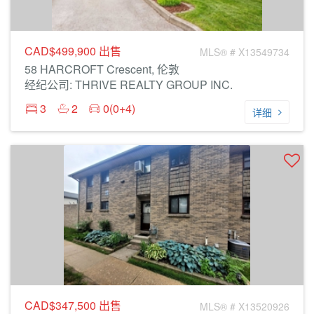
CAD$499,900
出售
MLS® # X13549734
58 HARCROFT Crescent, 伦敦
经纪公司: THRIVE REALTY GROUP INC.
3
2
0(0+4)
详细
CAD$347,500
出售
MLS® # X13520926