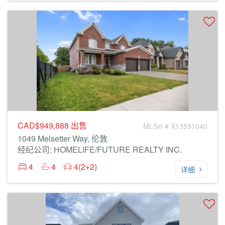
CAD$949,888
出售
MLS® # X13591040
1049 Melsetter Way, 伦敦
经纪公司: HOMELIFE/FUTURE REALTY INC.
4
4
4(2+2)
详细