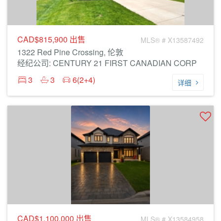
CAD$815,900
出售
MLS® # X13587492
1322 Red Pine Crossing, 伦敦
经纪公司: CENTURY 21 FIRST CANADIAN CORP
3
3
6(2+4)
详细
CAD$1,100,000
出售
MLS® # X13584958