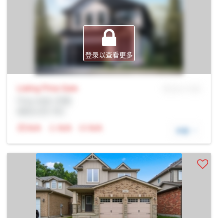
登录以查看更多
Listing Price
Sale
MLS® # SID
Prop Addr, 伦敦
经纪公司: Rltr
N/A
N/A
N/A
详细