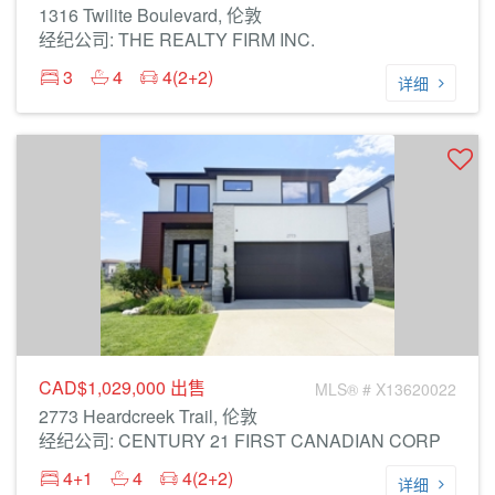
1316 Twilite Boulevard, 伦敦
经纪公司: THE REALTY FIRM INC.
3
4
4(2+2)
详细
CAD$1,029,000
出售
MLS® # X13620022
2773 Heardcreek Trail, 伦敦
经纪公司: CENTURY 21 FIRST CANADIAN CORP
4+1
4
4(2+2)
详细