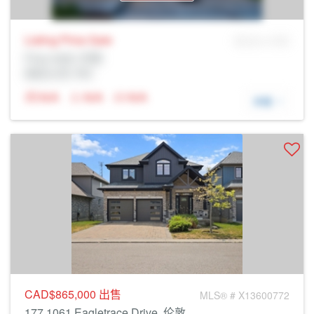
Listing Price
Sale
MLS® # SID
Prop Addr, 伦敦
经纪公司: Rltr
N/A
N/A
N/A
详细
CAD$865,000
出售
MLS® # X13600772
177 1061 Eagletrace Drive, 伦敦