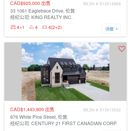
CAD$925,000
出售
MLS® # X13614968
33 1061 Eagletrace Drive, 伦敦
经纪公司: KING REALTY INC.
4+1
4
4(2+2)
详细
CAD$1,443,900
出售
MLS® # X13613932
876 White Pine Street, 伦敦
经纪公司: CENTURY 21 FIRST CANADIAN CORP