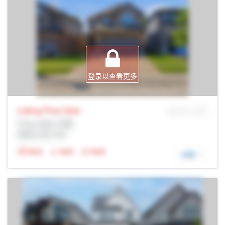
登录以查看更多
Listing Price
Sale
MLS® # SID
Prop Addr, 伦敦
经纪公司: Rltr
N/A
N/A
N/A
详细