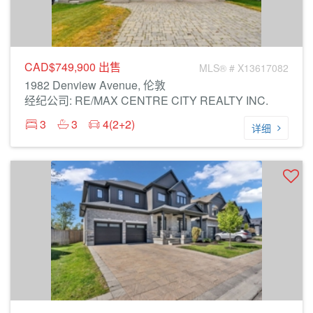
CAD$749,900
出售
MLS® # X13617082
1982 Denview Avenue, 伦敦
经纪公司: RE/MAX CENTRE CITY REALTY INC.
3
3
4(2+2)
详细