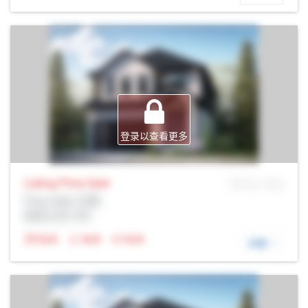
登录以查看更多
Listing Price
Sale
MLS® # SID
Prop Addr, 伦敦
经纪公司: Rltr
N/A
N/A
N/A
详细