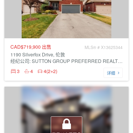
CAD$719,900
出售
MLS® # X13625344
1190 Silverfox Drive, 伦敦
经纪公司: SUTTON GROUP PREFERRED REALTY INC.
3
4
4(2+2)
详细