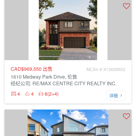
CAD$969,550
出售
MLS® # X13608952
1610 Medway Park Drive, 伦敦
经纪公司: RE/MAX CENTRE CITY REALTY INC.
4
4
6(2+4)
详细