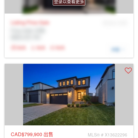
登录以查看更多
Listing Price
Sale
MLS® # SID
Prop Addr, 伦敦
经纪公司: Rltr
N/A
N/A
N/A
详细
CAD$799,900
出售
MLS® # X13622296