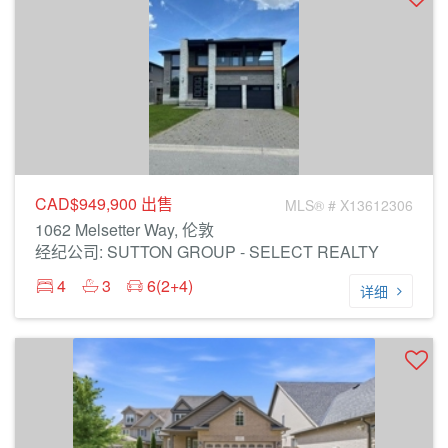
CAD$949,900
出售
MLS® # X13612306
1062 Melsetter Way, 伦敦
经纪公司: SUTTON GROUP - SELECT REALTY
4
3
6(2+4)
详细