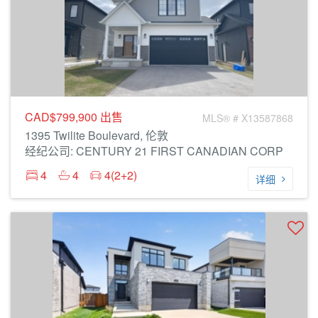
CAD$799,900
出售
MLS® # X13587868
1395 Twilite Boulevard, 伦敦
经纪公司: CENTURY 21 FIRST CANADIAN CORP
4
4
4(2+2)
详细