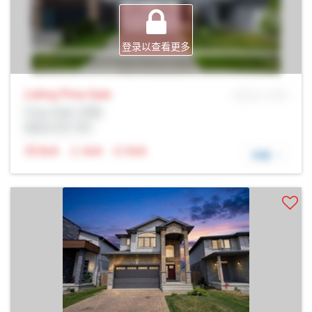
登录以查看更多
Listing Price
Sale
MLS® # SID
Prop Addr, 伦敦
经纪公司: Rltr
N/A
N/A
N/A
详细