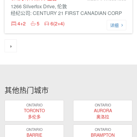
1266 Silverfox Drive, 伦敦
经纪公司: CENTURY 21 FIRST CANADIAN CORP
4+2
5
6(2+4)
详细
其他热门城市
ONTARIO
ONTARIO
TORONTO
AURORA
多伦多
奥洛拉
ONTARIO
ONTARIO
BARRIE
BRAMPTON