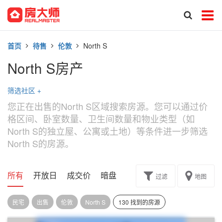
首页
待售
伦敦
North S
North S房产
筛选社区
+
您正在出售的North S区域搜索房源。您可以通过价
格区间、卧室数量、卫生间数量和物业类型（如
North S的独立屋、公寓或土地）等条件进一步筛选
North S的房源。
所有
开放日
成交价
暗盘
楼花转让
过滤
地图
民宅
出售
伦敦
North S
130 找到的房源