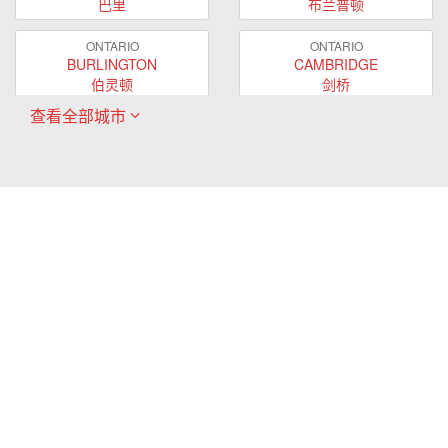
巴里
布兰普顿
ONTARIO
ONTARIO
BURLINGTON
CAMBRIDGE
伯灵顿
剑桥
查看全部城市
ONTARIO
ONTARIO
EAST GWILLIMBURY
GUELPH
东贵林
圭尔夫
ONTARIO
ONTARIO
HAMILTON
LONDON
哈密尔顿
伦敦
ONTARIO
ONTARIO
MARKHAM
MILTON
万锦
米尔顿
ONTARIO
ONTARIO
MISSISSAUGA
NEWMARKET
密西沙加
新市
ONTARIO
ONTARIO