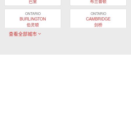
巴里
布兰普顿
ONTARIO
ONTARIO
BURLINGTON
CAMBRIDGE
伯灵顿
剑桥
查看全部城市
ONTARIO
ONTARIO
EAST GWILLIMBURY
GUELPH
东贵林
圭尔夫
ONTARIO
ONTARIO
HAMILTON
LONDON
哈密尔顿
伦敦
ONTARIO
ONTARIO
MARKHAM
MILTON
万锦
米尔顿
ONTARIO
ONTARIO
MISSISSAUGA
NEWMARKET
密西沙加
新市
ONTARIO
ONTARIO