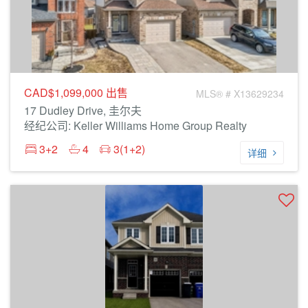
CAD$1,099,000
出售
MLS® # X13629234
17 Dudley Drive, 圭尔夫
经纪公司: Keller Williams Home Group Realty
3+2
4
3(1+2)
详细