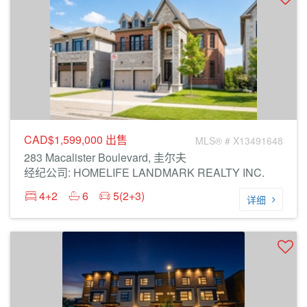
CAD$1,599,000
出售
MLS® # X13491648
283 Macalister Boulevard, 圭尔夫
经纪公司: HOMELIFE LANDMARK REALTY INC.
4+2
6
5(2+3)
详细