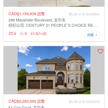
CAD$1,159,939
出售
MLS® # X13428864
286 Macalister Boulevard, 圭尔夫
经纪公司: CENTURY 21 PEOPLE`S CHOICE REALTY INC.
4
3
3(1+2)
详细
CAD$2,250,000
出售
MLS® # X13424970
51 Cox Court, 圭尔夫