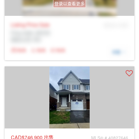
登录以查看更多
Listing Price
Sale
MLS® # SID
Prop Addr, 圭尔夫
经纪公司: Rltr
N/A
N/A
N/A
详细
CAD$746,900
出售
MLS® # 40827646