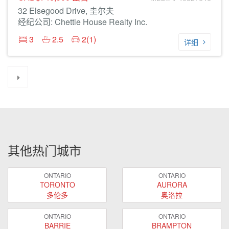
32 Elsegood Drive, 圭尔夫
经纪公司: Chettle House Realty Inc.
3
2.5
2(1)
详细
其他热门城市
ONTARIO
ONTARIO
TORONTO
AURORA
多伦多
奥洛拉
ONTARIO
ONTARIO
BARRIE
BRAMPTON