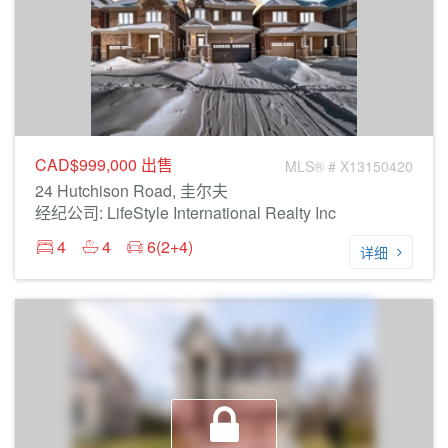
CAD$999,000
出售
MLS® # X13150420
24 Hutchison Road, 圭尔夫
经纪公司: LifeStyle International Realty Inc
4
4
6(2+4)
详细