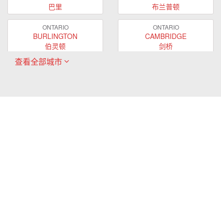
巴里
布兰普顿
ONTARIO
ONTARIO
BURLINGTON
CAMBRIDGE
伯灵顿
剑桥
查看全部城市
ONTARIO
ONTARIO
EAST GWILLIMBURY
GUELPH
东贵林
圭尔夫
ONTARIO
ONTARIO
HAMILTON
LONDON
哈密尔顿
伦敦
ONTARIO
ONTARIO
MARKHAM
MILTON
万锦
米尔顿
ONTARIO
ONTARIO
MISSISSAUGA
NEWMARKET
密西沙加
新市