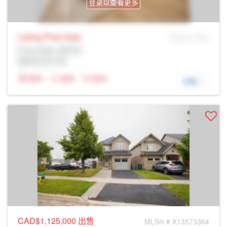
登录以查看更多
Listing Price
Sale
MLS® # SID
Prop Addr, 圭尔夫
经纪公司: Rltr
N/A
N/A
N/A
详细
CAD$1,125,000
出售
MLS® # X13573364