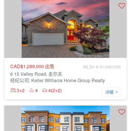
CAD$1,289,000
出售
MLS® # X13460506
6 15 Valley Road, 圭尔夫
经纪公司: Keller Williams Home Group Realty
3+2
4
4(2+2)
详细