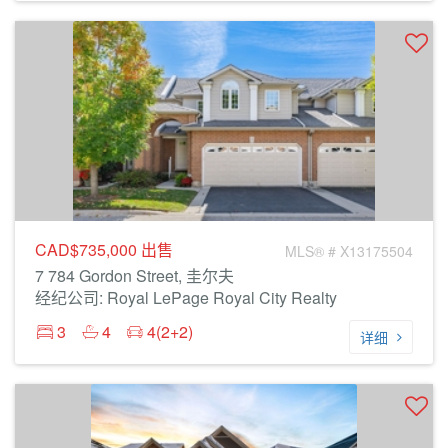
CAD$735,000
出售
MLS® # X13175504
7 784 Gordon Street, 圭尔夫
经纪公司: Royal LePage Royal City Realty
3
4
4(2+2)
详细