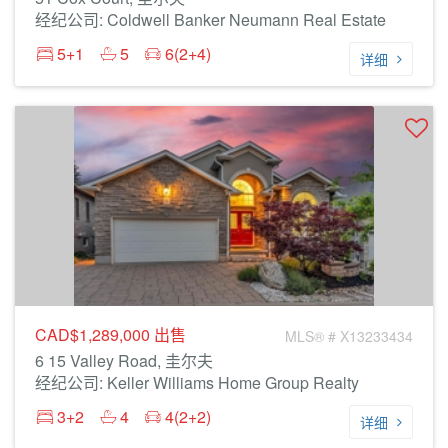
经纪公司: Coldwell Banker Neumann Real Estate
5+1
5
6(2+4)
详细
CAD$1,289,000
出售
MLS® # X13233434
6 15 Valley Road, 圭尔夫
经纪公司: Keller Williams Home Group Realty
3+2
4
4(2+2)
详细