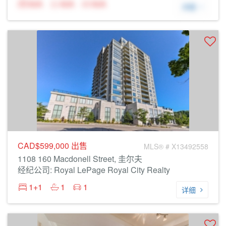
N/A
N/A
N/A
详细
CAD$599,000
出售
MLS® # X13492558
1108 160 Macdonell Street, 圭尔夫
经纪公司: Royal LePage Royal City Realty
1+1
1
1
详细