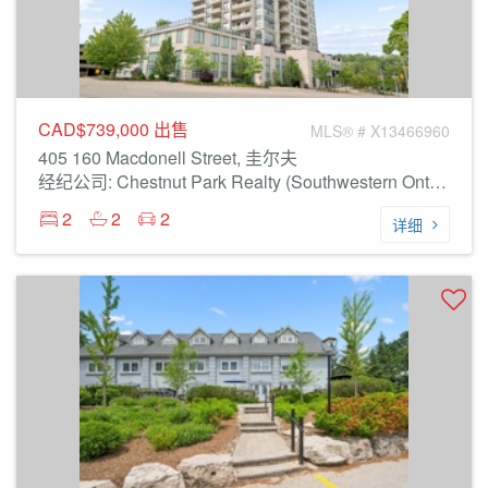
CAD$739,000
出售
MLS® # X13466960
405 160 Macdonell Street, 圭尔夫
经纪公司: Chestnut Park Realty (Southwestern Ontario) Ltd
2
2
2
详细