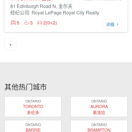
81 Edinburgh Road N, 圭尔夫
经纪公司: Royal LePage Royal City Realty
5
3
2(0+2)
详细
其他热门城市
ONTARIO
ONTARIO
TORONTO
AURORA
多伦多
奥洛拉
ONTARIO
ONTARIO
BARRIE
BRAMPTON