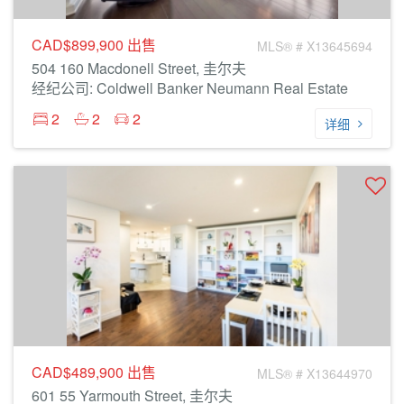
CAD$899,900
出售
MLS® # X13645694
504 160 Macdonell Street, 圭尔夫
经纪公司: Coldwell Banker Neumann Real Estate
2
2
2
详细
CAD$489,900
出售
MLS® # X13644970
601 55 Yarmouth Street, 圭尔夫