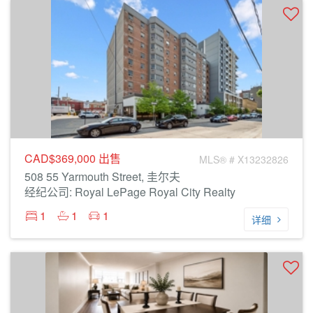
CAD$369,000
出售
MLS® # X13232826
508 55 Yarmouth Street, 圭尔夫
经纪公司: Royal LePage Royal City Realty
1
1
1
详细