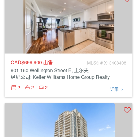
CAD$699,900
出售
MLS® # X13468408
901 150 Wellington Street E, 圭尔夫
经纪公司: Keller Williams Home Group Realty
2
2
2
详细