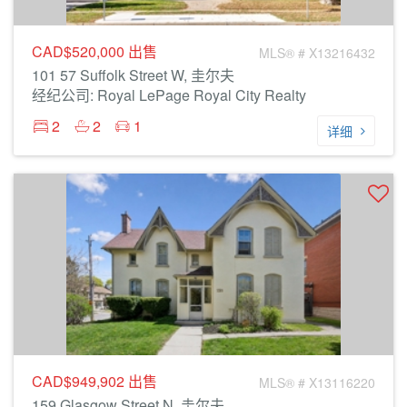
CAD$520,000
出售
MLS® # X13216432
101 57 Suffolk Street W, 圭尔夫
经纪公司: Royal LePage Royal City Realty
2
2
1
详细
CAD$949,902
出售
MLS® # X13116220
159 Glasgow Street N, 圭尔夫