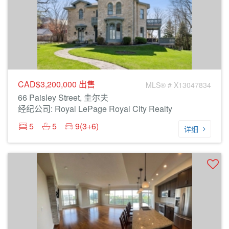
CAD$3,200,000
出售
MLS® # X13047834
66 Paisley Street, 圭尔夫
经纪公司: Royal LePage Royal City Realty
5
5
9(3+6)
详细