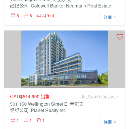
经纪公司: Coldwell Banker Neumann Real Estate
5
5
4(0+4)
详细
CAD$514,900
出售
MLS® # X13083534
501 150 Wellington Street E, 圭尔夫
经纪公司: Planet Realty Inc
1
1
1
详细