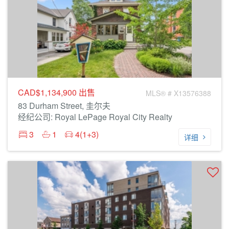
CAD$1,134,900
出售
MLS® # X13576388
83 Durham Street, 圭尔夫
经纪公司: Royal LePage Royal City Realty
3
1
4(1+3)
详细