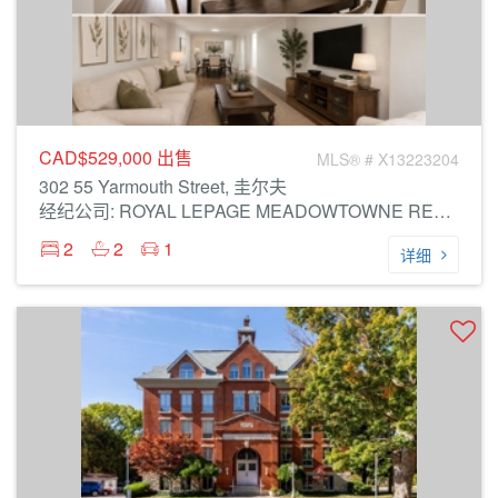
CAD$529,000
出售
MLS® # X13223204
302 55 Yarmouth Street, 圭尔夫
经纪公司: ROYAL LEPAGE MEADOWTOWNE REALTY
2
2
1
详细