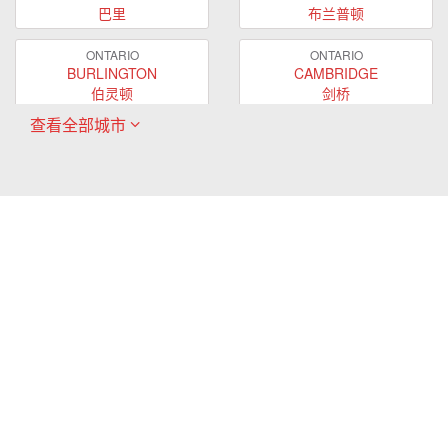
巴里
布兰普顿
ONTARIO
ONTARIO
BURLINGTON
CAMBRIDGE
伯灵顿
剑桥
查看全部城市
ONTARIO
ONTARIO
EAST GWILLIMBURY
GUELPH
东贵林
圭尔夫
ONTARIO
ONTARIO
HAMILTON
LONDON
哈密尔顿
伦敦
ONTARIO
ONTARIO
MARKHAM
MILTON
万锦
米尔顿
ONTARIO
ONTARIO
MISSISSAUGA
NEWMARKET
密西沙加
新市