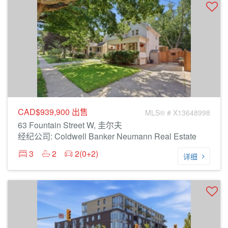
CAD$939,900
出售
MLS® # X13648998
63 Fountain Street W, 圭尔夫
经纪公司: Coldwell Banker Neumann Real Estate
3
2
2(0+2)
详细