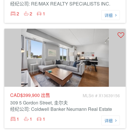
经纪公司: RE/MAX REALTY SPECIALISTS INC.
2
2
1
详细
CAD$399,900
出售
MLS® # X13639156
309 5 Gordon Street, 圭尔夫
经纪公司: Coldwell Banker Neumann Real Estate
1
1
1
详细