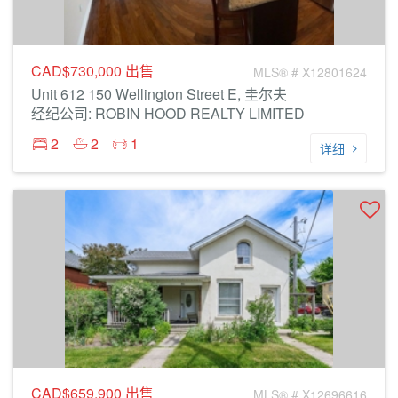
CAD$730,000
出售
MLS® # X12801624
Unit 612 150 Wellington Street E, 圭尔夫
经纪公司: ROBIN HOOD REALTY LIMITED
2
2
1
详细
CAD$659,900
出售
MLS® # X12696616