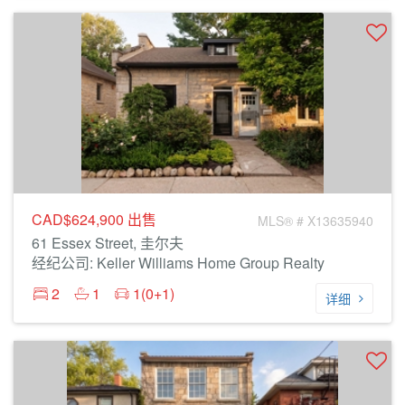
CAD$624,900
出售
MLS® # X13635940
61 Essex Street, 圭尔夫
经纪公司: Keller Williams Home Group Realty
2
1
1(0+1)
详细