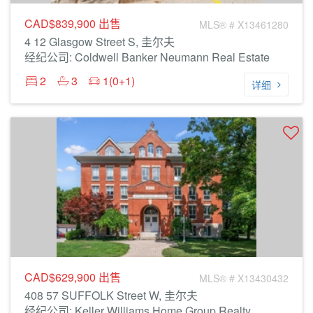
CAD$839,900
出售
MLS® # X13461280
4 12 Glasgow Street S, 圭尔夫
经纪公司: Coldwell Banker Neumann Real Estate
2
3
1(0+1)
详细
CAD$629,900
出售
MLS® # X13430432
408 57 SUFFOLK Street W, 圭尔夫
经纪公司: Keller Williams Home Group Realty