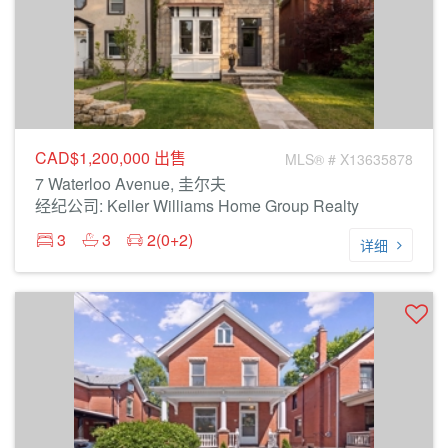
CAD$1,200,000
出售
MLS® # X13635878
7 Waterloo Avenue, 圭尔夫
经纪公司: Keller Williams Home Group Realty
3
3
2(0+2)
详细