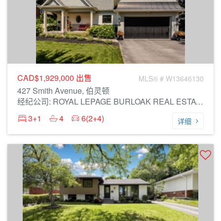
CAD$1,929,000
出售
MLS® # W13646130
427 Smith Avenue, 伯灵顿
经纪公司: ROYAL LEPAGE BURLOAK REAL ESTATE SERVICES
3+1
4
6(2+4)
详细