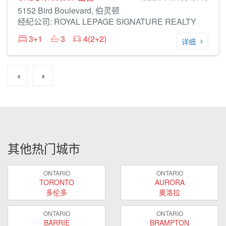
5152 Bird Boulevard, 伯灵顿
经纪公司: ROYAL LEPAGE SIGNATURE REALTY
3+1
3
4(2+2)
详细
其他热门城市
ONTARIO
ONTARIO
TORONTO
AURORA
多伦多
奥洛拉
ONTARIO
ONTARIO
BARRIE
BRAMPTON