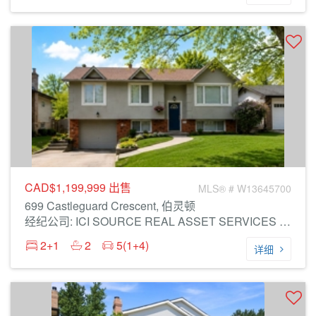
CAD$1,199,999
出售
MLS® # W13645700
699 Castleguard Crescent, 伯灵顿
经纪公司: ICI SOURCE REAL ASSET SERVICES INC.
2+1
2
5(1+4)
详细