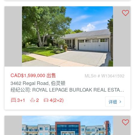
CAD$1,599,000
出售
MLS® # W13641592
3462 Regal Road, 伯灵顿
经纪公司: ROYAL LEPAGE BURLOAK REAL ESTATE SERVICES
3+1
2
4(2+2)
详细