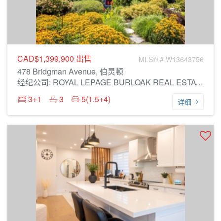
CAD$1,399,900
出售
MLS® # W13643756
478 Bridgman Avenue, 伯灵顿
经纪公司: ROYAL LEPAGE BURLOAK REAL ESTATE SERVICES
3+1
3
5(1.5+4)
详细