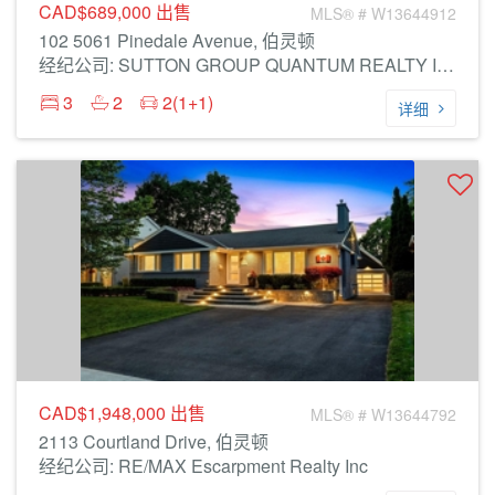
CAD$689,000
出售
MLS® # W13644912
102 5061 Pinedale Avenue, 伯灵顿
经纪公司: SUTTON GROUP QUANTUM REALTY INC.
3
2
2(1+1)
详细
CAD$1,948,000
出售
MLS® # W13644792
2113 Courtland Drive, 伯灵顿
经纪公司: RE/MAX Escarpment Realty Inc