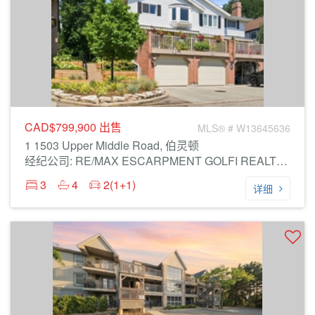
CAD$799,900
出售
MLS® # W13645636
1 1503 Upper Middle Road, 伯灵顿
经纪公司: RE/MAX ESCARPMENT GOLFI REALTY INC.
3
4
2(1+1)
详细