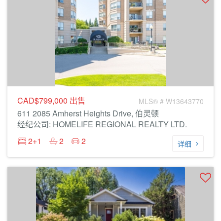
CAD$799,000
出售
MLS® # W13643770
611 2085 Amherst Heights Drive, 伯灵顿
经纪公司: HOMELIFE REGIONAL REALTY LTD.
2+1
2
2
详细