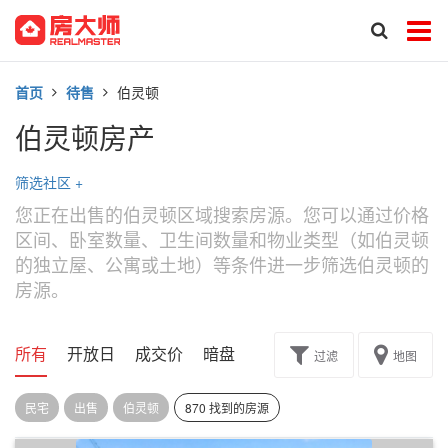
首页
待售
伯灵顿
伯灵顿房产
筛选社区
+
您正在出售的伯灵顿区域搜索房源。您可以通过价格
区间、卧室数量、卫生间数量和物业类型（如伯灵顿
的独立屋、公寓或土地）等条件进一步筛选伯灵顿的
房源。
所有
开放日
成交价
暗盘
楼花转让
过滤
地图
民宅
出售
伯灵顿
870 找到的房源