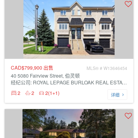
CAD$799,900
出售
MLS® # W13646454
40 5080 Fairview Street, 伯灵顿
经纪公司: ROYAL LEPAGE BURLOAK REAL ESTATE SERVICES
2
2
2(1+1)
详细