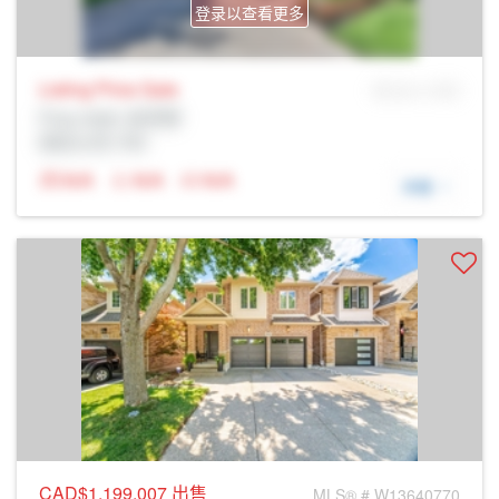
登录以查看更多
Listing Price
Sale
MLS® # SID
Prop Addr, 伯灵顿
经纪公司: Rltr
N/A
N/A
N/A
详细
CAD$1,199,007
出售
MLS® # W13640770