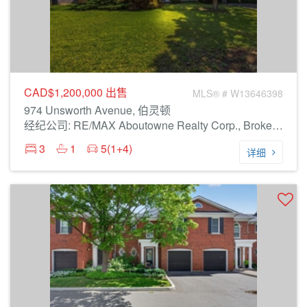
CAD$1,200,000
出售
MLS® # W13646398
974 Unsworth Avenue, 伯灵顿
经纪公司: RE/MAX Aboutowne Realty Corp., Brokerage
3
1
5(1+4)
详细