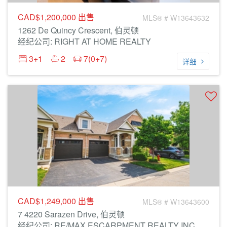
CAD$1,200,000
出售
MLS® # W13643632
1262 De Quincy Crescent, 伯灵顿
经纪公司: RIGHT AT HOME REALTY
3+1
2
7(0+7)
详细
CAD$1,249,000
出售
MLS® # W13643600
7 4220 Sarazen Drive, 伯灵顿
经纪公司: RE/MAX ESCARPMENT REALTY INC.