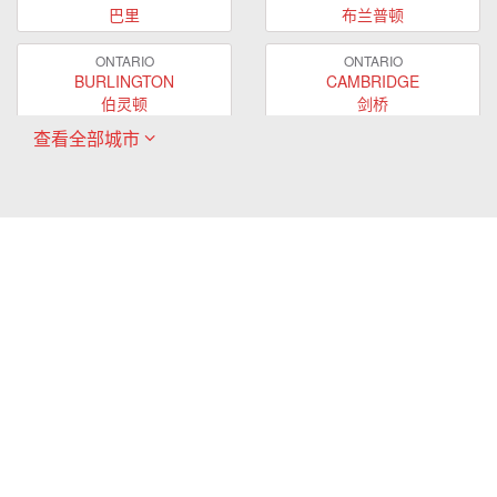
巴里
布兰普顿
ONTARIO
ONTARIO
BURLINGTON
CAMBRIDGE
伯灵顿
剑桥
查看全部城市
ONTARIO
ONTARIO
EAST GWILLIMBURY
GUELPH
东贵林
圭尔夫
ONTARIO
ONTARIO
HAMILTON
LONDON
哈密尔顿
伦敦
ONTARIO
ONTARIO
MARKHAM
MILTON
万锦
米尔顿
ONTARIO
ONTARIO
MISSISSAUGA
NEWMARKET
密西沙加
新市