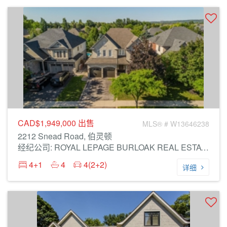
CAD$1,949,000
出售
MLS® # W13646238
2212 Snead Road, 伯灵顿
经纪公司: ROYAL LEPAGE BURLOAK REAL ESTATE SERVICES
4+1
4
4(2+2)
详细