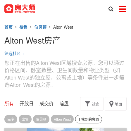
首页
待售
伯灵顿
Alton West
Alton West房产
筛选社区
+
您正在出售的Alton West区域搜索房源。您可以通过
价格区间、卧室数量、卫生间数量和物业类型（如
Alton West的独立屋、公寓或土地）等条件进一步筛
选Alton West的房源。
所有
开放日
成交价
暗盘
楼花转让
过滤
地图
民宅
出售
伯灵顿
Alton West
1 找到的房源