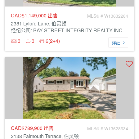
CAD$1,149,000
出售
MLS® # W13632284
2381 Lyford Lane, 伯灵顿
经纪公司: BAY STREET INTEGRITY REALTY INC.
3
3
6(2+4)
详细
CAD$789,900
出售
MLS® # W13628634
2138 Falmouth Terrace, 伯灵顿