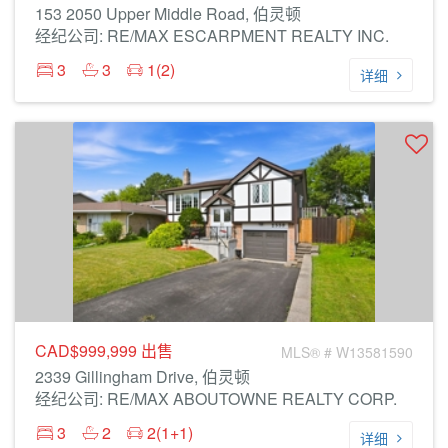
153 2050 Upper Middle Road, 伯灵顿
经纪公司: RE/MAX ESCARPMENT REALTY INC.
3
3
1(2)
详细
CAD$999,999
出售
MLS® # W13581590
2339 Gillingham Drive, 伯灵顿
经纪公司: RE/MAX ABOUTOWNE REALTY CORP.
3
2
2(1+1)
详细