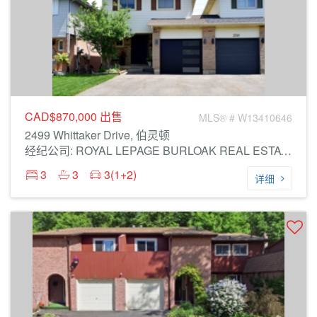
CAD$870,000
出售
MLS® # W13410646
2499 Whittaker Drive, 伯灵顿
经纪公司: ROYAL LEPAGE BURLOAK REAL ESTATE SERVICES
3
3
3(1+2)
详细