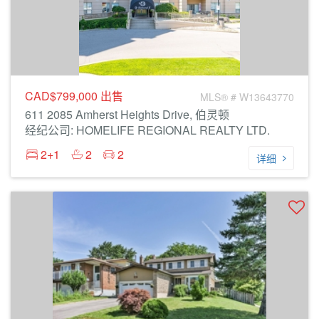
CAD$799,000
出售
MLS® # W13643770
611 2085 Amherst Heights Drive, 伯灵顿
经纪公司: HOMELIFE REGIONAL REALTY LTD.
2+1
2
2
详细