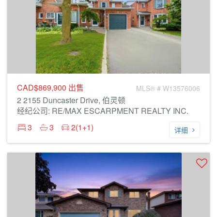
CAD$869,900
出售
MLS® # W13576006
2 2155 Duncaster Drive, 伯灵顿
经纪公司: RE/MAX ESCARPMENT REALTY INC.
3
3
2(1+1)
详细