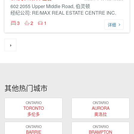
602 2055 Upper Middle Road, 伯灵顿
经纪公司: RE/MAX REAL ESTATE CENTRE INC.
3
2
1
详细
其他热门城市
ONTARIO
ONTARIO
TORONTO
AURORA
多伦多
奥洛拉
ONTARIO
ONTARIO
BARRIE
BRAMPTON