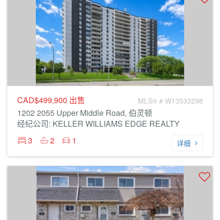
CAD$499,900
出售
MLS® # W13533298
1202 2055 Upper Middle Road, 伯灵顿
经纪公司: KELLER WILLIAMS EDGE REALTY
3
2
1
详细