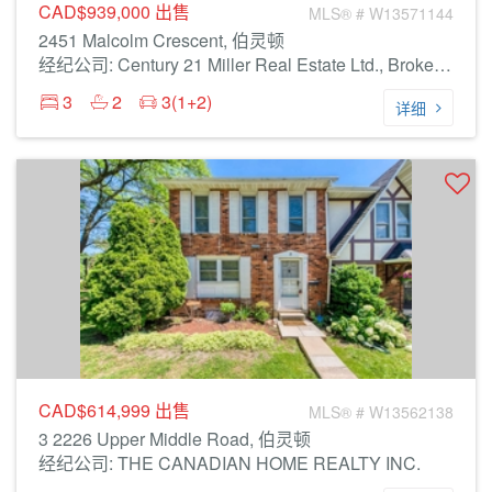
CAD$939,000
出售
MLS® # W13571144
2451 Malcolm Crescent, 伯灵顿
经纪公司: Century 21 Miller Real Estate Ltd., Brokerage
3
2
3(1+2)
详细
CAD$614,999
出售
MLS® # W13562138
3 2226 Upper Middle Road, 伯灵顿
经纪公司: THE CANADIAN HOME REALTY INC.