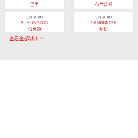
巴里
布兰普顿
ONTARIO
ONTARIO
BURLINGTON
CAMBRIDGE
伯灵顿
剑桥
查看全部城市
ONTARIO
ONTARIO
EAST GWILLIMBURY
GUELPH
东贵林
圭尔夫
ONTARIO
ONTARIO
HAMILTON
LONDON
哈密尔顿
伦敦
ONTARIO
ONTARIO
MARKHAM
MILTON
万锦
米尔顿
ONTARIO
ONTARIO
MISSISSAUGA
NEWMARKET
密西沙加
新市