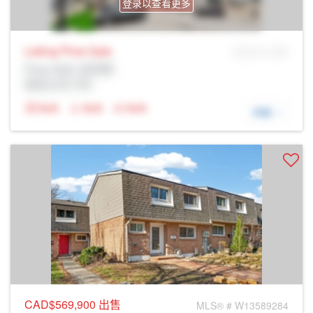
登录以查看更多
Listing Price
Sale
MLS® # SID
Prop Addr, 伯灵顿
经纪公司: Rltr
N/A
N/A
N/A
详细
CAD$569,900
出售
MLS® # W13589284