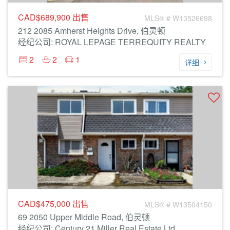
CAD$689,900
出售
MLS® # W13526698
212 2085 Amherst Heights Drive, 伯灵顿
经纪公司: ROYAL LEPAGE TERREQUITY REALTY
2
2
1
详细
CAD$475,000
出售
MLS® # W13504150
69 2050 Upper Middle Road, 伯灵顿
经纪公司: Century 21 Miller Real Estate Ltd.