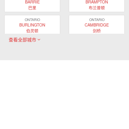
BARRIE
BRAMPTON
巴里
布兰普顿
ONTARIO
ONTARIO
BURLINGTON
CAMBRIDGE
伯灵顿
剑桥
查看全部城市
ONTARIO
ONTARIO
EAST GWILLIMBURY
GUELPH
东贵林
圭尔夫
ONTARIO
ONTARIO
HAMILTON
LONDON
哈密尔顿
伦敦
ONTARIO
ONTARIO
MARKHAM
MILTON
万锦
米尔顿
ONTARIO
ONTARIO
MISSISSAUGA
NEWMARKET
密西沙加
新市