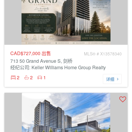
CAD$727,000
出售
MLS® # X13578340
713 50 Grand Avenue S, 剑桥
经纪公司: Keller Williams Home Group Realty
2
2
1
详细