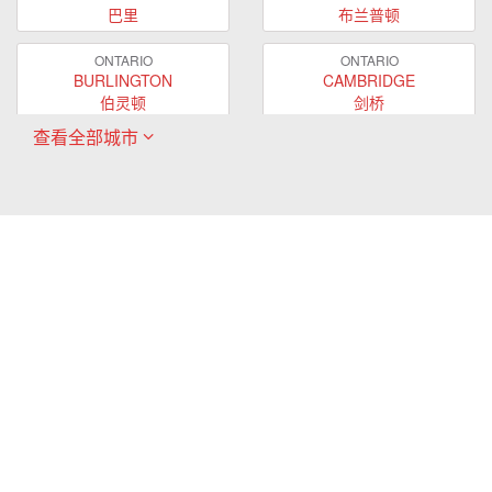
巴里
布兰普顿
ONTARIO
ONTARIO
BURLINGTON
CAMBRIDGE
伯灵顿
剑桥
查看全部城市
ONTARIO
ONTARIO
EAST GWILLIMBURY
GUELPH
东贵林
圭尔夫
ONTARIO
ONTARIO
HAMILTON
LONDON
哈密尔顿
伦敦
ONTARIO
ONTARIO
MARKHAM
MILTON
万锦
米尔顿
ONTARIO
ONTARIO
MISSISSAUGA
NEWMARKET
密西沙加
新市