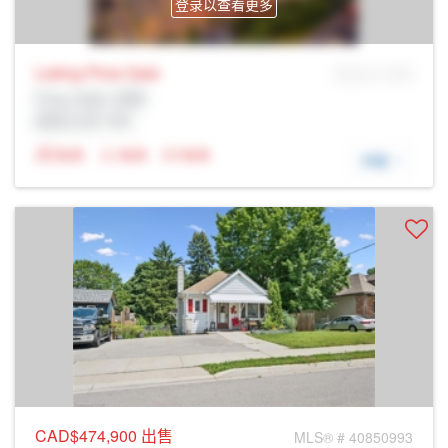
登录以查看更多
Listing Price
Sale
MLS® # SID
Prop Addr, 剑桥
经纪公司: Rltr
N/A
N/A
N/A
详细
CAD$474,900
出售
MLS® # 40850993