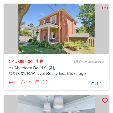
CAD$695,000
出售
MLS® # 40848863
81 Aberdeen Road S, 剑桥
经纪公司: R.W. Dyer Realty Inc., Brokerage
3
1.5
2(1)
详细