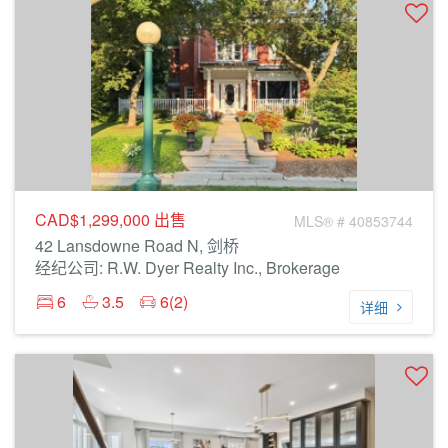
CAD$1,299,000
出售
MLS® # 40853744
42 Lansdowne Road N, 剑桥
经纪公司: R.W. Dyer Realty Inc., Brokerage
6
3.5
6(2)
详细