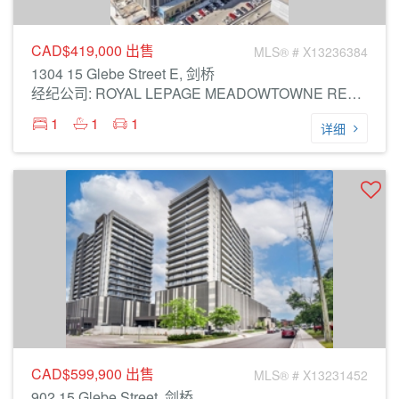
CAD$419,000
出售
MLS® # X13236384
1304 15 Glebe Street E, 剑桥
经纪公司: ROYAL LEPAGE MEADOWTOWNE REALTY
1
1
1
详细
CAD$599,900
出售
MLS® # X13231452
902 15 Glebe Street, 剑桥