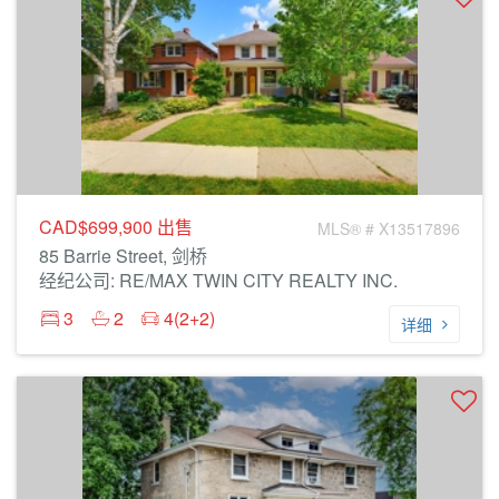
CAD$699,900
出售
MLS® # X13517896
85 Barrie Street, 剑桥
经纪公司: RE/MAX TWIN CITY REALTY INC.
3
2
4(2+2)
详细