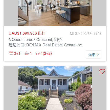
CAD$1,099,900
出售
MLS® # X13641128
3 Queensbrook Crescent, 剑桥
经纪公司: RE/MAX Real Estate Centre Inc
3+1
4
4(2+2)
详细