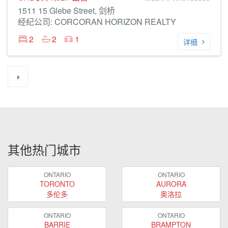
1511 15 Glebe Street, 剑桥
经纪公司: CORCORAN HORIZON REALTY
2
2
1
详细
其他热门城市
ONTARIO
ONTARIO
TORONTO
AURORA
多伦多
奥洛拉
ONTARIO
ONTARIO
BARRIE
BRAMPTON