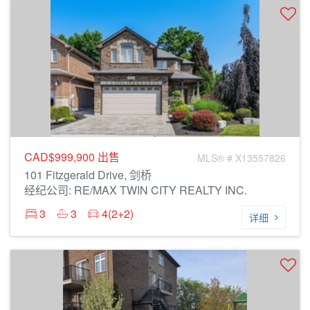
CAD$999,900
出售
MLS® # X13557826
101 Fitzgerald Drive, 剑桥
经纪公司: RE/MAX TWIN CITY REALTY INC.
3
3
4(2+2)
详细