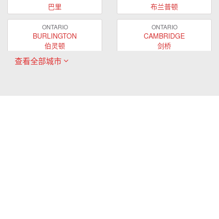
巴里
布兰普顿
ONTARIO
ONTARIO
BURLINGTON
CAMBRIDGE
伯灵顿
剑桥
查看全部城市
ONTARIO
ONTARIO
EAST GWILLIMBURY
GUELPH
东贵林
圭尔夫
ONTARIO
ONTARIO
HAMILTON
LONDON
哈密尔顿
伦敦
ONTARIO
ONTARIO
MARKHAM
MILTON
万锦
米尔顿
ONTARIO
ONTARIO
MISSISSAUGA
NEWMARKET
密西沙加
新市