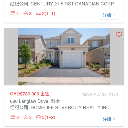
经纪公司: CENTURY 21 FIRST CANADIAN CORP
4
3
2(1+1)
详细
CAD$789,000
出售
MLS® # X13640160
680 Langlaw Drive, 剑桥
经纪公司: HOMELIFE SILVERCITY REALTY INC.
3
3
3(1+2)
详细