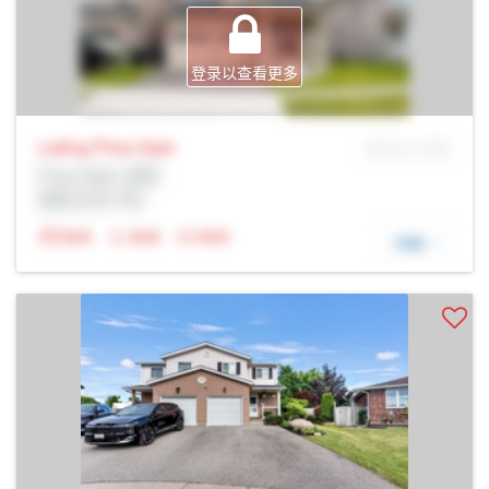
登录以查看更多
Listing Price
Sale
MLS® # SID
Prop Addr, 剑桥
经纪公司: Rltr
N/A
N/A
N/A
详细