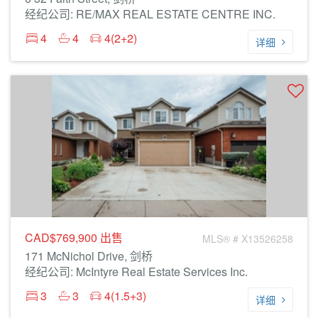
经纪公司: RE/MAX REAL ESTATE CENTRE INC.
4
4
4(2+2)
详细
CAD$769,900
出售
MLS® # X13526258
171 McNichol Drive, 剑桥
经纪公司: McIntyre Real Estate Services Inc.
3
3
4(1.5+3)
详细