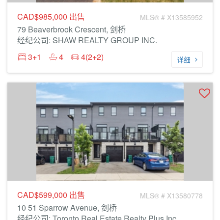
CAD$985,000
出售
MLS® # X13585952
79 Beaverbrook Crescent, 剑桥
经纪公司: SHAW REALTY GROUP INC.
3+1
4
4(2+2)
详细
CAD$599,000
出售
MLS® # X13580778
10 51 Sparrow Avenue, 剑桥
经纪公司: Toronto Real Estate Realty Plus Inc