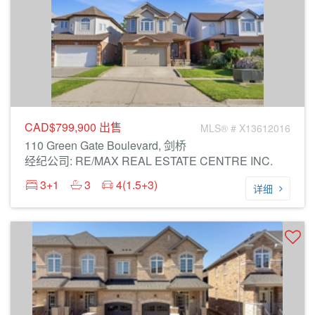
CAD$799,900
出售
MLS® # X13612016
110 Green Gate Boulevard, 剑桥
经纪公司: RE/MAX REAL ESTATE CENTRE INC.
3+1
3
4(1.5+3)
详细