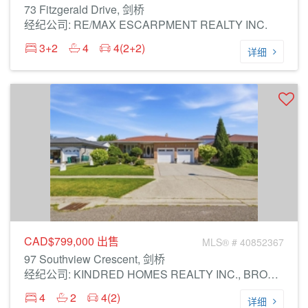
73 Fitzgerald Drive, 剑桥
经纪公司: RE/MAX ESCARPMENT REALTY INC.
3+2
4
4(2+2)
详细
CAD$799,000
出售
MLS® # 40852367
97 Southview Crescent, 剑桥
经纪公司: KINDRED HOMES REALTY INC., BROKERAGE
4
2
4(2)
详细