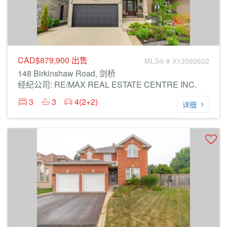
CAD$879,900
出售
MLS® # X13592602
148 Birkinshaw Road, 剑桥
经纪公司: RE/MAX REAL ESTATE CENTRE INC.
3
3
4(2+2)
详细