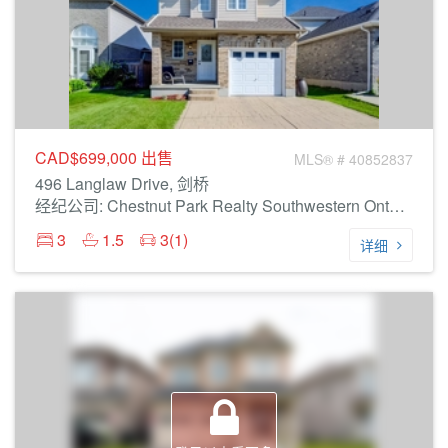
CAD$699,000
出售
MLS® # 40852837
496 Langlaw Drive, 剑桥
经纪公司: Chestnut Park Realty Southwestern Ontario Limited
3
1.5
3(1)
详细