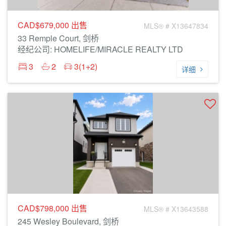
CAD$679,000
出售
MLS® # X13647834
33 Remple Court, 剑桥
经纪公司: HOMELIFE/MIRACLE REALTY LTD
3
2
3(1+2)
详细
CAD$798,000
出售
MLS® # X13643588
245 Wesley Boulevard, 剑桥