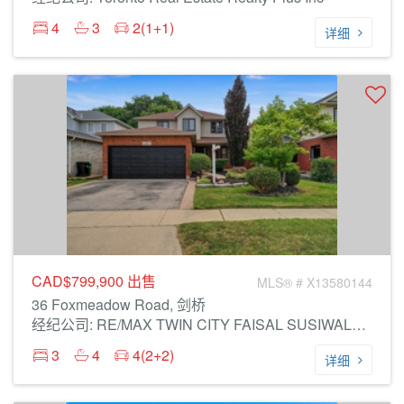
4
3
2(1+1)
详细
CAD$799,900
出售
MLS® # X13580144
36 Foxmeadow Road, 剑桥
经纪公司: RE/MAX TWIN CITY FAISAL SUSIWALA REALTY
3
4
4(2+2)
详细