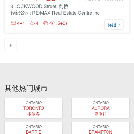
3 LOCKWOOD Street, 剑桥
经纪公司: RE/MAX Real Estate Centre Inc
4+1
4
4(1.5+3)
详细
其他热门城市
ONTARIO
ONTARIO
TORONTO
AURORA
多伦多
奥洛拉
ONTARIO
ONTARIO
BARRIE
BRAMPTON