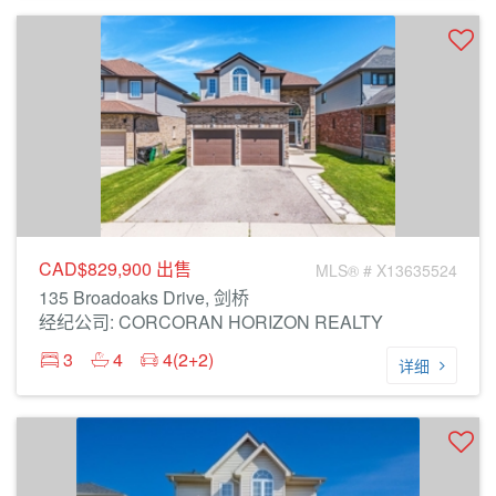
CAD$829,900
出售
MLS® # X13635524
135 Broadoaks Drive, 剑桥
经纪公司: CORCORAN HORIZON REALTY
3
4
4(2+2)
详细