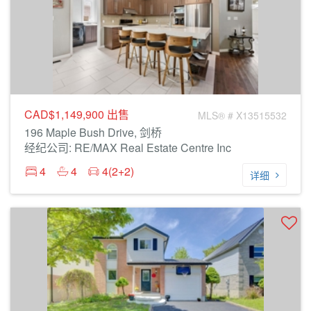
CAD$1,149,900
出售
MLS® # X13515532
196 Maple Bush Drive, 剑桥
经纪公司: RE/MAX Real Estate Centre Inc
4
4
4(2+2)
详细