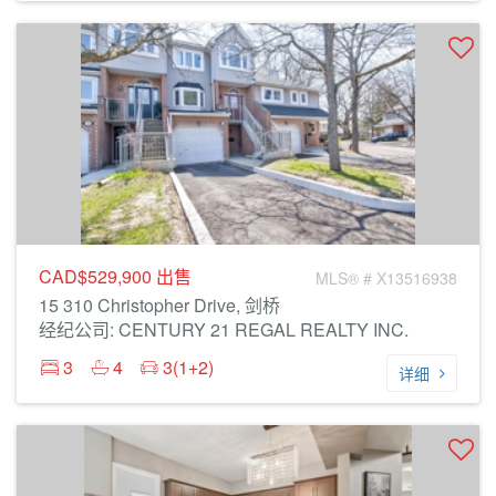
CAD$529,900
出售
MLS® # X13516938
15 310 Christopher Drive, 剑桥
经纪公司: CENTURY 21 REGAL REALTY INC.
3
4
3(1+2)
详细