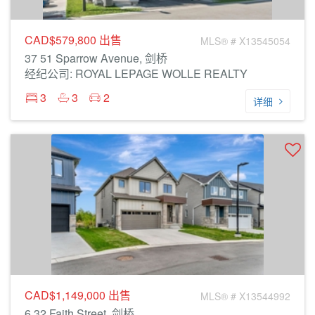
CAD$579,800
出售
MLS® # X13545054
37 51 Sparrow Avenue, 剑桥
经纪公司: ROYAL LEPAGE WOLLE REALTY
3
3
2
详细
CAD$1,149,000
出售
MLS® # X13544992
6 32 Faith Street, 剑桥