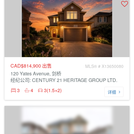
CAD$814,900
出售
MLS® # X13650080
120 Yates Avenue, 剑桥
经纪公司: CENTURY 21 HERITAGE GROUP LTD.
3
4
3(1.5+2)
详细