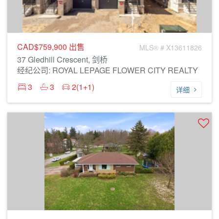
CAD$759,900
出售
MLS® # X13611826
37 Gledhill Crescent, 剑桥
经纪公司: ROYAL LEPAGE FLOWER CITY REALTY
3
3
2(1+1)
详细