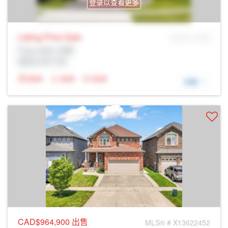
登录以查看更多
Listing Price
Sale
MLS® # SID
Prop Addr, 剑桥
经纪公司: Rltr
N/A
N/A
N/A
详细
CAD$964,900
出售
MLS® # X13622452