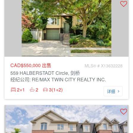
CAD$550,000
出售
MLS® # X13632228
559 HALBERSTADT Circle, 剑桥
经纪公司: RE/MAX TWIN CITY REALTY INC.
2+1
2
3(1+2)
详细