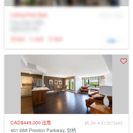
Listing Price
Sale
MLS® # SID
Prop Addr, 剑桥
经纪公司: Rltr
N/A
N/A
N/A
详细
CAD$449,000
出售
MLS® # X13572482
401 688 Preston Parkway, 剑桥