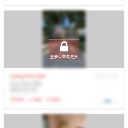
登录以查看更多
Listing Price
Sale
MLS® # SID
Prop Addr, 剑桥
经纪公司: Rltr
N/A
N/A
N/A
详细