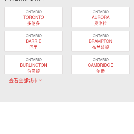
ONTARIO
ONTARIO
TORONTO
AURORA
多伦多
奥洛拉
ONTARIO
ONTARIO
BARRIE
BRAMPTON
巴里
布兰普顿
ONTARIO
ONTARIO
BURLINGTON
CAMBRIDGE
伯灵顿
剑桥
查看全部城市
ONTARIO
ONTARIO
EAST GWILLIMBURY
GUELPH
东贵林
圭尔夫
ONTARIO
ONTARIO
HAMILTON
LONDON
哈密尔顿
伦敦
ONTARIO
ONTARIO