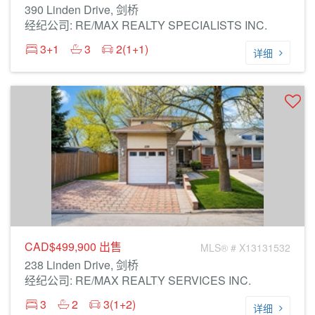
390 Linden Drive, 剑桥
经纪公司: RE/MAX REALTY SPECIALISTS INC.
3+1
3
2(1+1)
详细
CAD$499,900
出售
MLS® # X13131532
238 Linden Drive, 剑桥
经纪公司: RE/MAX REALTY SERVICES INC.
3
2
3(1+2)
详细