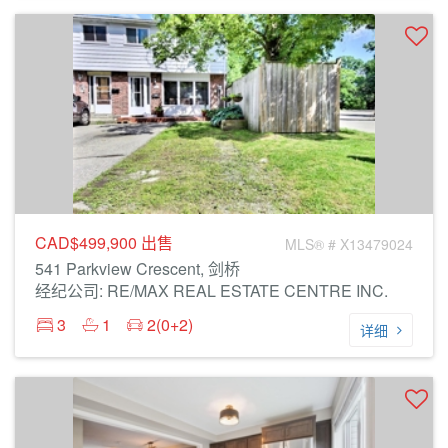
CAD$499,900
出售
MLS® # X13479024
541 Parkview Crescent, 剑桥
经纪公司: RE/MAX REAL ESTATE CENTRE INC.
3
1
2(0+2)
详细