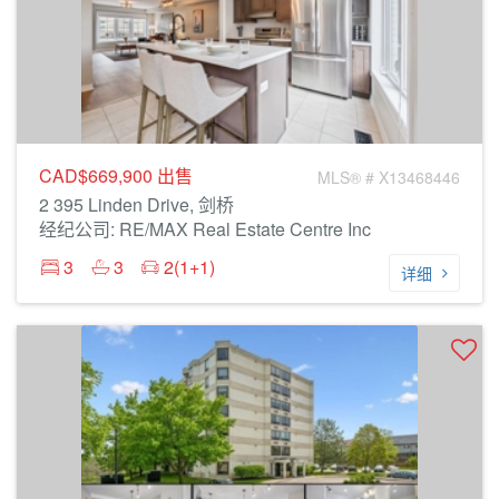
CAD$669,900
出售
MLS® # X13468446
2 395 Linden Drive, 剑桥
经纪公司: RE/MAX Real Estate Centre Inc
3
3
2(1+1)
详细