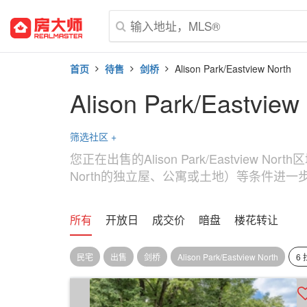
首页
待售
剑桥
Alison Park/Eastview North
Alison Park/Eastvie
筛选社区
+
您正在出售的Alison Park/Eastview
North的独立屋、公寓或土地）等条件进一步筛选Ali
所有
开放日
成交价
暗盘
楼花转让
民宅
出售
剑桥
Alison Park/Eastview North
6