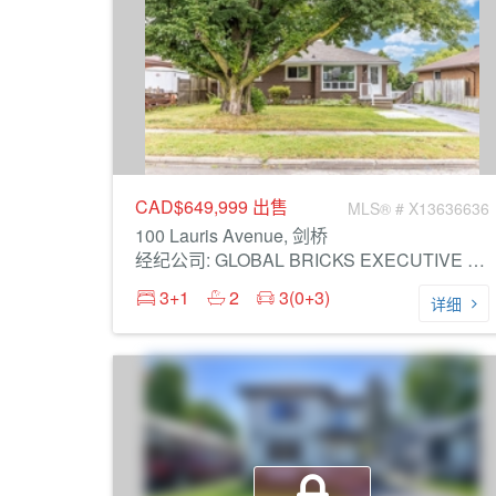
CAD$649,999
出售
MLS® # X13636636
100 Lauris Avenue, 剑桥
经纪公司: GLOBAL BRICKS EXECUTIVE HOMES REALTY
3+1
2
3(0+3)
详细