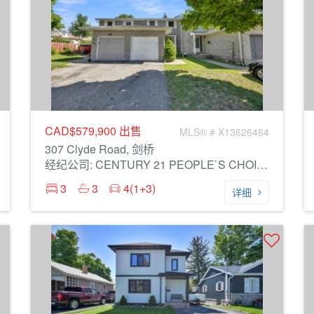
CAD$579,900
出售
MLS® # X13626464
307 Clyde Road, 剑桥
经纪公司: CENTURY 21 PEOPLE`S CHOICE REALTY INC.
3
3
4(1+3)
详细