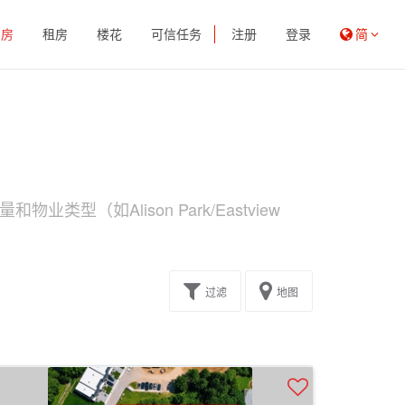
买房
租房
楼花
可信任务
注册
登录
简
业类型（如Alison Park/Eastview
过滤
地图