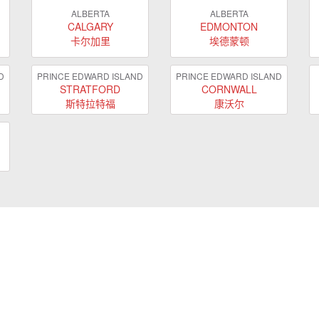
ALBERTA
ALBERTA
CALGARY
EDMONTON
卡尔加里
埃德蒙顿
D
PRINCE EDWARD ISLAND
PRINCE EDWARD ISLAND
STRATFORD
CORNWALL
斯特拉特福
康沃尔