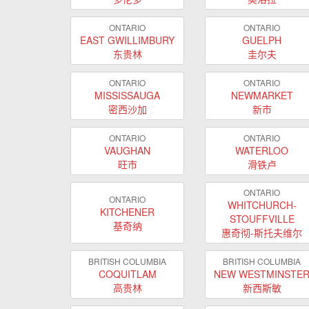
ONTARIO
ONTARIO
EAST GWILLIMBURY
GUELPH
东贵林
圭尔夫
ONTARIO
ONTARIO
MISSISSAUGA
NEWMARKET
密西沙加
新市
ONTARIO
ONTARIO
VAUGHAN
WATERLOO
旺市
滑铁卢
ONTARIO
ONTARIO
WHITCHURCH-
KITCHENER
STOUFFVILLE
基奇纳
惠奇彻-斯托夫维尔
BRITISH COLUMBIA
BRITISH COLUMBIA
COQUITLAM
NEW WESTMINSTE
高贵林
新西斯敏