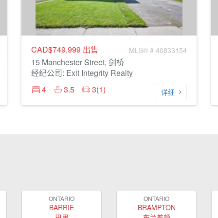
CAD$749,999
出售
MLS® # 40833154
15 Manchester Street, 剑桥
经纪公司: Exit Integrity Realty
4
3.5
3(1)
详细
ONTARIO
ONTARIO
BARRIE
BRAMPTON
巴里
布兰普顿