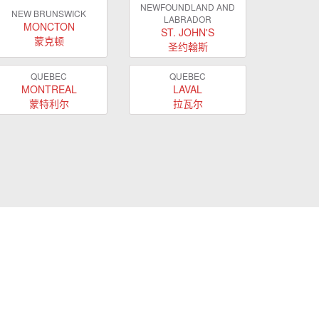
NEWFOUNDLAND AND
NEW BRUNSWICK
LABRADOR
MONCTON
ST. JOHN'S
蒙克顿
圣约翰斯
QUEBEC
QUEBEC
MONTREAL
LAVAL
蒙特利尔
拉瓦尔