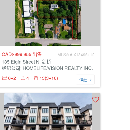
CAD$999,955
出售
MLS® # X13496112
135 Elgin Street N, 剑桥
经纪公司: HOMELIFE/VISION REALTY INC.
6+2
4
13(3+10)
详细