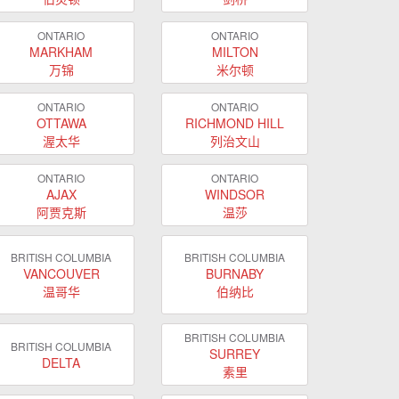
ONTARIO
ONTARIO
MARKHAM
MILTON
万锦
米尔顿
ONTARIO
ONTARIO
OTTAWA
RICHMOND HILL
渥太华
列治文山
ONTARIO
ONTARIO
AJAX
WINDSOR
阿贾克斯
温莎
BRITISH COLUMBIA
BRITISH COLUMBIA
VANCOUVER
BURNABY
温哥华
伯纳比
BRITISH COLUMBIA
BRITISH COLUMBIA
SURREY
DELTA
素里