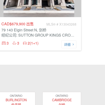
CAD$679,900
出售
MLS® # X13043268
79 143 Elgin Street N, 剑桥
经纪公司: SUTTON GROUP KINGS CROSS INC.
3
3
2(1+1)
详细
ONTARIO
ONTARIO
BURLINGTON
CAMBRIDGE
伯灵顿
剑桥