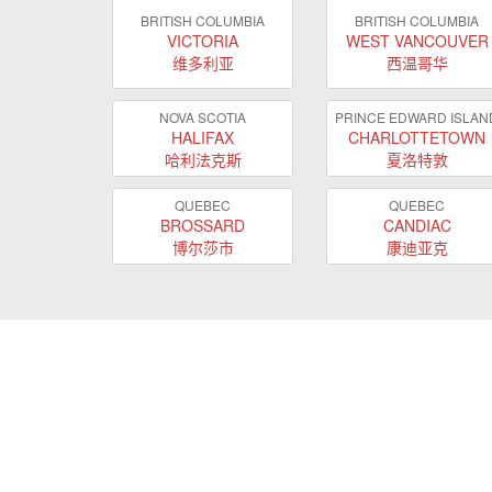
BRITISH COLUMBIA
BRITISH COLUMBIA
VICTORIA
WEST VANCOUVER
维多利亚
西温哥华
NOVA SCOTIA
PRINCE EDWARD ISLAN
HALIFAX
CHARLOTTETOWN
哈利法克斯
夏洛特敦
QUEBEC
QUEBEC
BROSSARD
CANDIAC
博尔莎市
康迪亚克