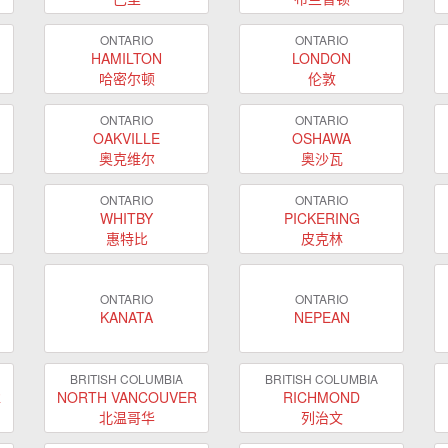
ONTARIO
ONTARIO
HAMILTON
LONDON
哈密尔顿
伦敦
ONTARIO
ONTARIO
OAKVILLE
OSHAWA
奥克维尔
奥沙瓦
ONTARIO
ONTARIO
WHITBY
PICKERING
惠特比
皮克林
ONTARIO
ONTARIO
KANATA
NEPEAN
BRITISH COLUMBIA
BRITISH COLUMBIA
R
NORTH VANCOUVER
RICHMOND
北温哥华
列治文