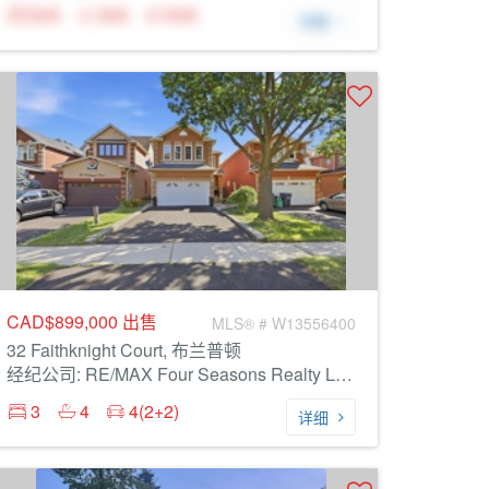
N/A
N/A
N/A
详细
CAD$899,000
出售
MLS® # W13556400
32 Faithknight Court, 布兰普顿
经纪公司: RE/MAX Four Seasons Realty Limited
3
4
4(2+2)
详细