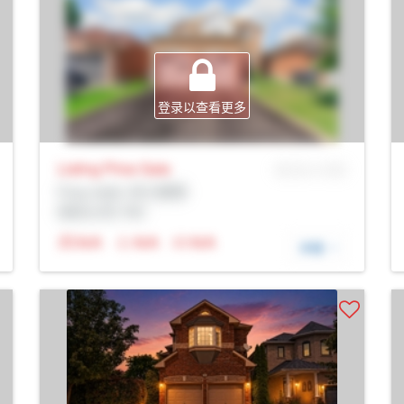
登录以查看更多
Listing Price
Sale
MLS® # SID
Prop Addr, 布兰普顿
经纪公司: Rltr
N/A
N/A
N/A
详细