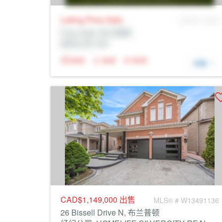
Listing Price
Sale
MLS® # SID
Prop Addr, 布兰普顿
经纪公司: Rltr
N/A
N/A
N/A
详细
CAD$1,149,000
出售
MLS® # W13491136
26 Bissell Drive N, 布兰普顿