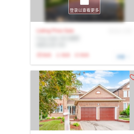
登录以查看更多
Listing Price
Sale
MLS® # SID
Prop Addr, 布兰普顿
经纪公司: Rltr
N/A
N/A
N/A
详细