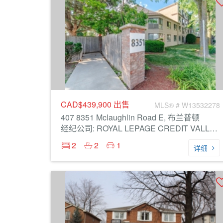
CAD$439,900
出售
MLS® # W13532278
407 8351 Mclaughlin Road E, 布兰普顿
经纪公司: ROYAL LEPAGE CREDIT VALLEY REAL ESTATE
2
2
1
详细