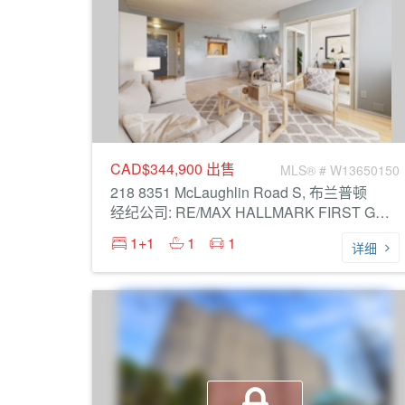
CAD$344,900
出售
MLS® # W13650150
218 8351 McLaughlin Road S, 布兰普顿
经纪公司: RE/MAX HALLMARK FIRST GROUP REALTY LTD.
1+1
1
1
详细