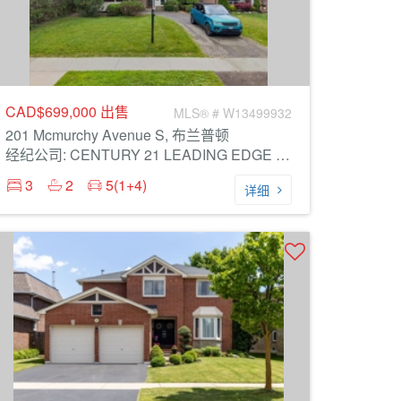
CAD$699,000
出售
MLS® # W13499932
201 Mcmurchy Avenue S, 布兰普顿
经纪公司: CENTURY 21 LEADING EDGE REALTY INC.
3
2
5(1+4)
详细