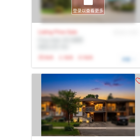
登录以查看更多
Listing Price
Sale
MLS® # SID
Prop Addr, 布兰普顿
经纪公司: Rltr
N/A
N/A
N/A
详细