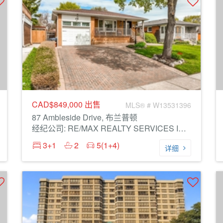
CAD$849,000
出售
MLS® # W13531396
87 Ambleside Drive, 布兰普顿
经纪公司: RE/MAX REALTY SERVICES INC.
3+1
2
5(1+4)
详细