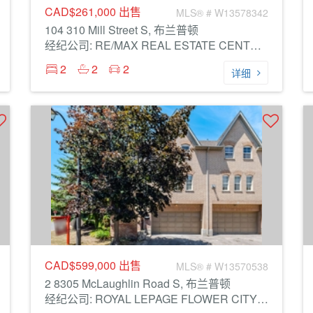
CAD$261,000
出售
MLS® # W13578342
104 310 Mill Street S, 布兰普顿
经纪公司: RE/MAX REAL ESTATE CENTRE INC.
2
2
2
详细
CAD$599,000
出售
MLS® # W13570538
2 8305 McLaughlin Road S, 布兰普顿
经纪公司: ROYAL LEPAGE FLOWER CITY REALTY