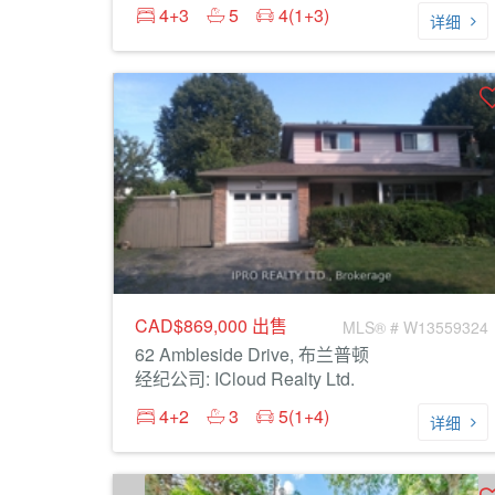
4+3
5
4(1+3)
详细
CAD$869,000
出售
MLS® # W13559324
62 Ambleside Drive, 布兰普顿
经纪公司: ICloud Realty Ltd.
4+2
3
5(1+4)
详细