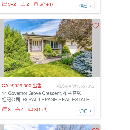
3+2
2
5(1+4)
详细
CAD$929,000
出售
MLS® # W13537652
14 Governor Grove Crescent, 布兰普顿
经纪公司: ROYAL LEPAGE REAL ESTATE SERVICES LTD.
3
4
3(1+2)
详细