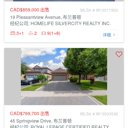
CAD$859,000
出售
MLS® # W13517902
19 Pleasantview Avenue, 布兰普顿
经纪公司: HOMELIFE SILVERCITY REALTY INC.
3+1
2
9(1+8)
详细
CAD$769,700
出售
MLS® # W13503536
45 Springview Drive, 布兰普顿
经纪公司: ROYAL LEPAGE CERTIFIED REALTY