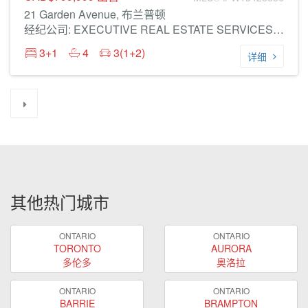
21 Garden Avenue, 布兰普顿
经纪公司: EXECUTIVE REAL ESTATE SERVICES LTD.
3+1
4
3(1+2)
详细
其他热门城市
ONTARIO
ONTARIO
TORONTO
AURORA
多伦多
奥洛拉
ONTARIO
ONTARIO
BARRIE
BRAMPTON