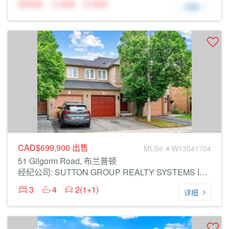
N/A
N/A
N/A
详细
CAD$699,900
出售
MLS® # W13541704
51 Gilgorm Road, 布兰普顿
经纪公司: SUTTON GROUP REALTY SYSTEMS INC.
3
4
2(1+1)
详细