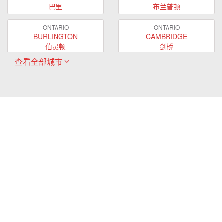
巴里
布兰普顿
ONTARIO
ONTARIO
BURLINGTON
CAMBRIDGE
伯灵顿
剑桥
查看全部城市
ONTARIO
ONTARIO
EAST GWILLIMBURY
GUELPH
东贵林
圭尔夫
ONTARIO
ONTARIO
HAMILTON
LONDON
哈密尔顿
伦敦
ONTARIO
ONTARIO
MARKHAM
MILTON
万锦
米尔顿
ONTARIO
ONTARIO
MISSISSAUGA
NEWMARKET
密西沙加
新市