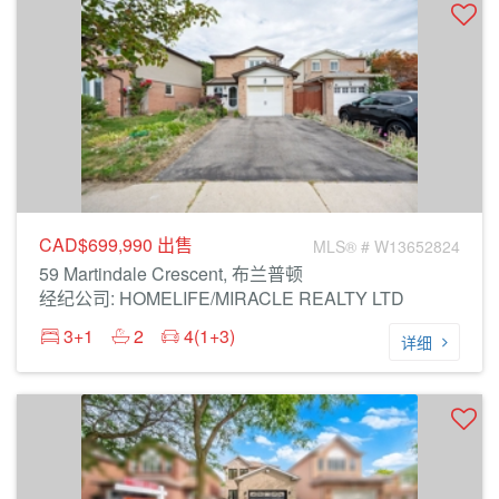
CAD$699,990
出售
MLS® # W13652824
59 Martindale Crescent, 布兰普顿
经纪公司: HOMELIFE/MIRACLE REALTY LTD
3+1
2
4(1+3)
详细