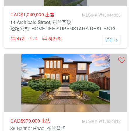
CAD$1,049,000
出售
MLS® # W13644856
14 Archibald Street, 布兰普顿
经纪公司: HOMELIFE SUPERSTARS REAL ESTATE LIMITED
4+2
4
8(2+6)
详细
CAD$979,000
出售
MLS® # W13634612
39 Banner Road, 布兰普顿