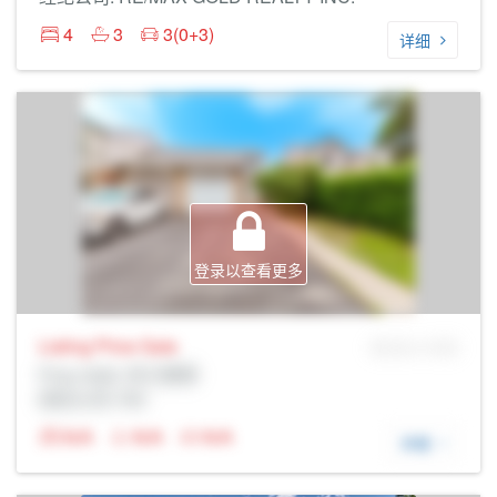
4
3
3(0+3)
详细
登录以查看更多
Listing Price
Sale
MLS® # SID
Prop Addr, 布兰普顿
经纪公司: Rltr
N/A
N/A
N/A
详细