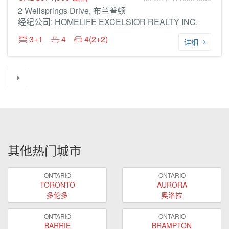
2 Wellsprings Drive, 布兰普顿
经纪公司: HOMELIFE EXCELSIOR REALTY INC.
3+1
4
4(2+2)
详细
其他热门城市
ONTARIO
ONTARIO
TORONTO
AURORA
多伦多
奥洛拉
ONTARIO
ONTARIO
BARRIE
BRAMPTON