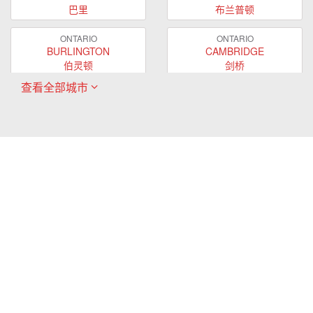
巴里
布兰普顿
ONTARIO
ONTARIO
BURLINGTON
CAMBRIDGE
伯灵顿
剑桥
查看全部城市
ONTARIO
ONTARIO
EAST GWILLIMBURY
GUELPH
东贵林
圭尔夫
ONTARIO
ONTARIO
HAMILTON
LONDON
哈密尔顿
伦敦
ONTARIO
ONTARIO
MARKHAM
MILTON
万锦
米尔顿
ONTARIO
ONTARIO
MISSISSAUGA
NEWMARKET
密西沙加
新市