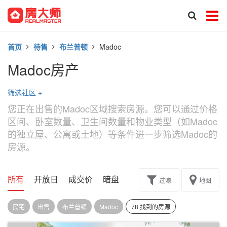
首页
待售
布兰普顿
Madoc
Madoc房产
筛选社区
+
您正在出售的Madoc区域搜索房源。您可以通过价格
区间、卧室数量、卫生间数量和物业类型（如Madoc
的独立屋、公寓或土地）等条件进一步筛选Madoc的
房源。
所有
开放日
成交价
暗盘
楼花转让
过滤
地图
民宅
出售
布兰普顿
Madoc
78 找到的房源