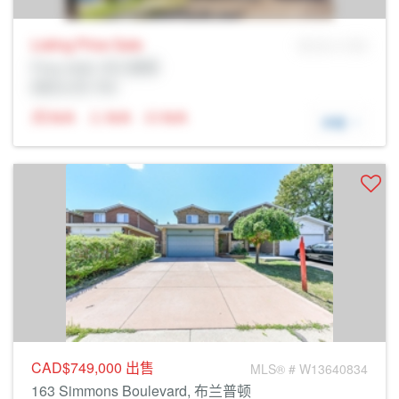
Listing Price
Sale
MLS® # SID
Prop Addr, 布兰普顿
经纪公司: Rltr
N/A
N/A
N/A
详细
CAD$749,000
出售
MLS® # W13640834
163 Simmons Boulevard, 布兰普顿