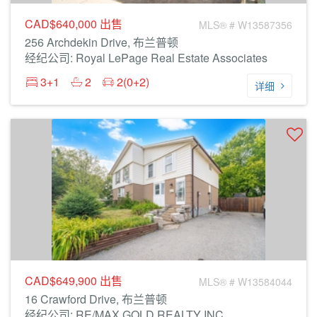
CAD$640,000
出售
MLS® # W13587356
256 Archdekin Drive, 布兰普顿
经纪公司: Royal LePage Real Estate Associates
3+1
2
2(0+2)
详细
CAD$649,900
出售
MLS® # W13584044
16 Crawford Drive, 布兰普顿
经纪公司: RE/MAX GOLD REALTY INC.