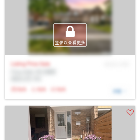
登录以查看更多
Listing Price
Sale
MLS® # SID
Prop Addr, 布兰普顿
经纪公司: Rltr
N/A
N/A
N/A
详细