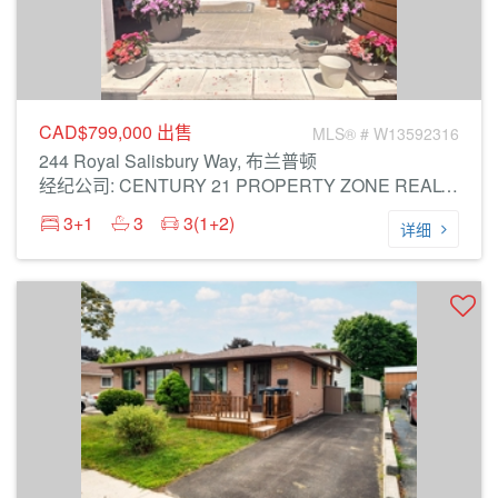
CAD$799,000
出售
MLS® # W13592316
244 Royal Salisbury Way, 布兰普顿
经纪公司: CENTURY 21 PROPERTY ZONE REALTY INC.
3+1
3
3(1+2)
详细