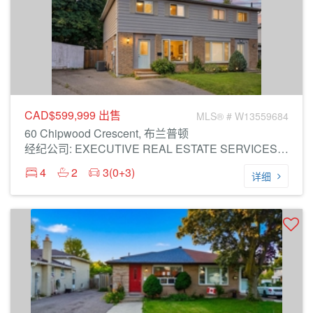
CAD$599,999
出售
MLS® # W13559684
60 Chipwood Crescent, 布兰普顿
经纪公司: EXECUTIVE REAL ESTATE SERVICES LTD.
4
2
3(0+3)
详细