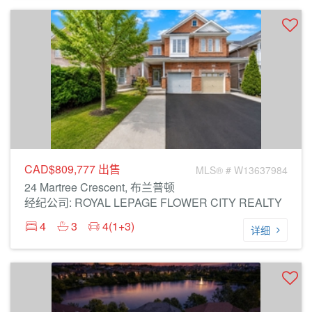
CAD$809,777
出售
MLS® # W13637984
24 Martree Crescent, 布兰普顿
经纪公司: ROYAL LEPAGE FLOWER CITY REALTY
4
3
4(1+3)
详细