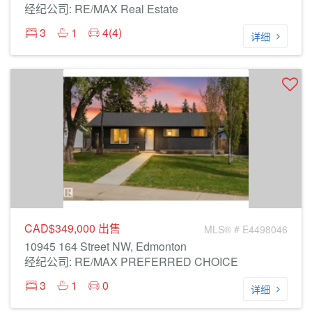
经纪公司: RE/MAX Real Estate
3
1
4(4)
详细
CAD$349,000
出售
MLS® # E4498046
10945 164 Street NW, Edmonton
经纪公司: RE/MAX PREFERRED CHOICE
3
1
0
详细