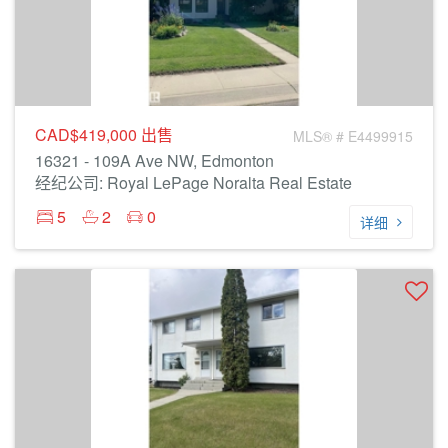
CAD$419,000
出售
MLS® # E4499915
16321 - 109A Ave NW, Edmonton
经纪公司: Royal LePage Noralta Real Estate
5
2
0
详细