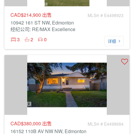
CAD$214,900
出售
MLS® # E4498923
10942 161 ST NW, Edmonton
经纪公司: RE/MAX Excellence
3
2
0
详细
CAD$380,000
出售
MLS® # E4498684
16152 110B AV NW NW, Edmonton