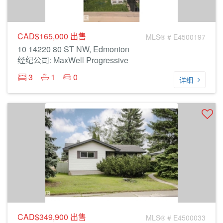
CAD$165,000
出售
MLS® # E4500197
10 14220 80 ST NW, Edmonton
经纪公司: MaxWell Progressive
3
1
0
详细
CAD$349,900
出售
MLS® # E4500033