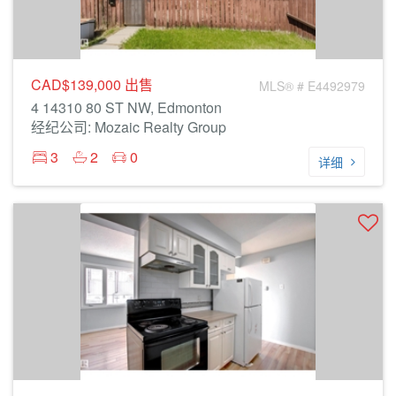
CAD$139,000
出售
MLS® # E4492979
4 14310 80 ST NW, Edmonton
经纪公司: Mozaic Realty Group
3
2
0
详细