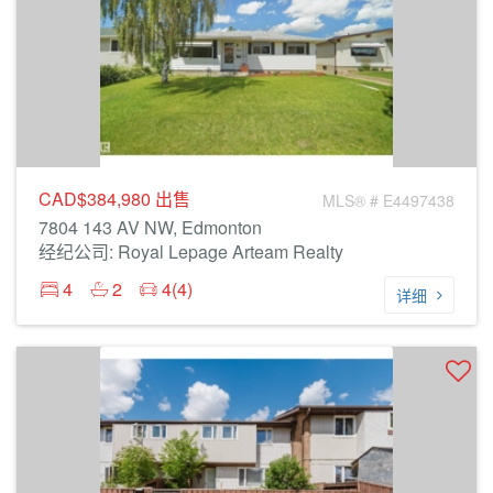
CAD$384,980
出售
MLS® # E4497438
7804 143 AV NW, Edmonton
经纪公司: Royal Lepage Arteam Realty
4
2
4(4)
详细