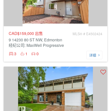
CAD$159,000
出售
MLS® # E4502424
9 14230 80 ST NW, Edmonton
经纪公司: MaxWell Progressive
3
1
0
详细