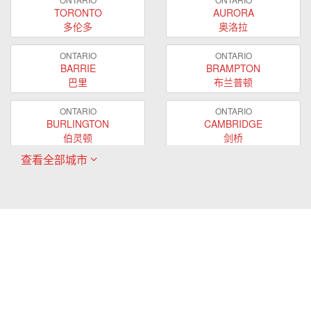
TORONTO
AURORA
多伦多
奥洛拉
ONTARIO
ONTARIO
BARRIE
BRAMPTON
巴里
布兰普顿
ONTARIO
ONTARIO
BURLINGTON
CAMBRIDGE
伯灵顿
剑桥
查看全部城市
ONTARIO
ONTARIO
EAST GWILLIMBURY
GUELPH
东贵林
圭尔夫
ONTARIO
ONTARIO
HAMILTON
LONDON
哈密尔顿
伦敦
ONTARIO
ONTARIO
MARKHAM
MILTON
万锦
米尔顿