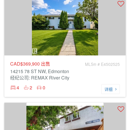
CAD$369,900
出售
MLS® # E4502525
14215 78 ST NW, Edmonton
经纪公司: REMAX River City
4
2
0
详细