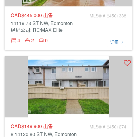
CAD$445,000
出售
MLS® # E4501338
14119 73 ST NW, Edmonton
经纪公司: RE/MAX Elite
4
2
0
详细
CAD$149,900
出售
MLS® # E4501274
8 14120 80 ST NW, Edmonton