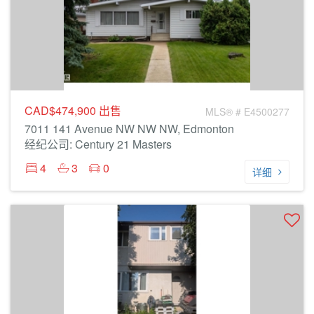
CAD$474,900
出售
MLS® # E4500277
7011 141 Avenue NW NW NW, Edmonton
经纪公司: Century 21 Masters
4
3
0
详细