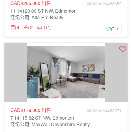
CAD$205,000
出售
MLS® # E4488350
11 14120 80 ST NW, Edmonton
经纪公司: Alta-Pro Realty
4
2
1(1)
详细
CAD$179,000
出售
MLS® # E4483271
7 14115 82 ST NW, Edmonton
经纪公司: MaxWell Devonshire Realty