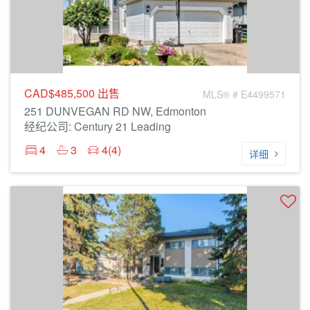
CAD$485,500
出售
MLS® # E4499571
251 DUNVEGAN RD NW, Edmonton
经纪公司: Century 21 Leading
4
3
4(4)
详细