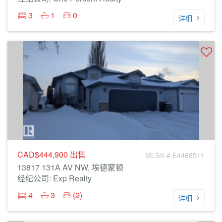
3
1
0
详细
CAD$444,900
出售
MLS® # E4468511
13817 131A AV NW, 埃德蒙顿
经纪公司: Exp Realty
4
3
(2)
详细