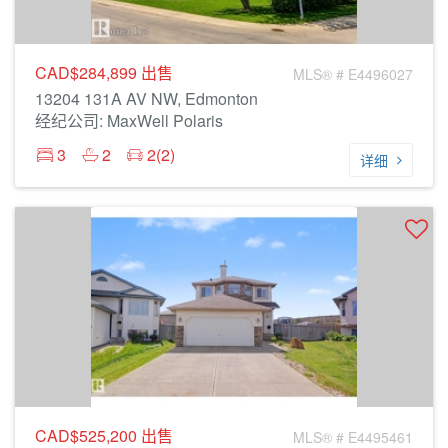
CAD$284,899
出售
MLS® # E4496027
13204 131A AV NW, Edmonton
经纪公司: MaxWell Polaris
3
2
2(2)
详细
CAD$525,200
出售
MLS® # E4495461