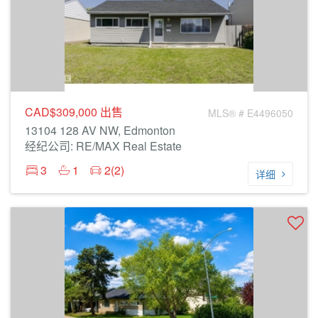
CAD$309,000
出售
MLS® # E4496050
13104 128 AV NW, Edmonton
经纪公司: RE/MAX Real Estate
3
1
2(2)
详细