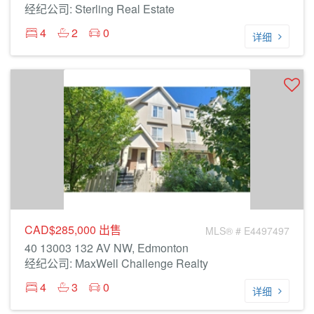
经纪公司: Sterling Real Estate
4
2
0
详细
CAD$285,000
出售
MLS® # E4497497
40 13003 132 AV NW, Edmonton
经纪公司: MaxWell Challenge Realty
4
3
0
详细