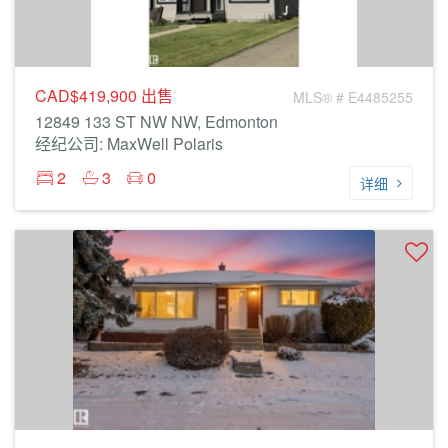
CAD$419,900
出售
MLS® # E4485255
12849 133 ST NW NW, Edmonton
经纪公司: MaxWell Polaris
2
3
0
详细