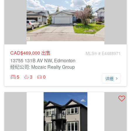
CAD$469,000
出售
MLS® # E4488971
13755 131B AV NW, Edmonton
经纪公司: Mozaic Realty Group
5
3
0
详细