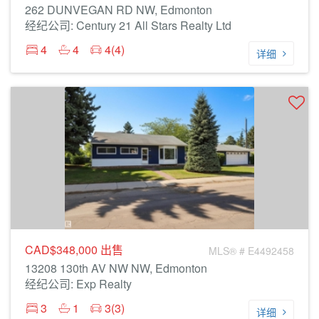
262 DUNVEGAN RD NW, Edmonton
经纪公司: Century 21 All Stars Realty Ltd
4
4
4(4)
详细
CAD$348,000
出售
MLS® # E4492458
13208 130th AV NW NW, Edmonton
经纪公司: Exp Realty
3
1
3(3)
详细