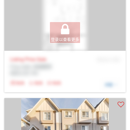
登录以查看更多
Listing Price
Sale
MLS® # SID
Prop Addr, 埃德蒙顿
经纪公司: Rltr
N/A
N/A
N/A
详细