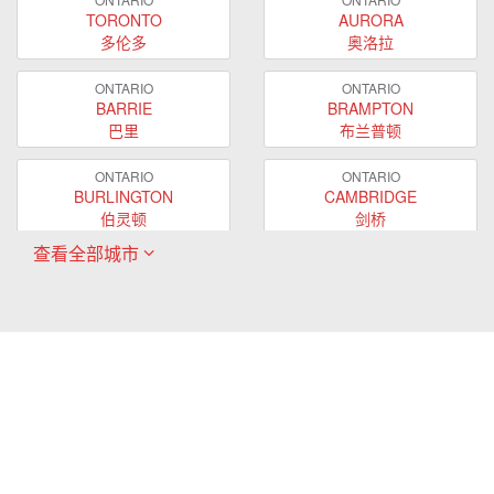
TORONTO
AURORA
多伦多
奥洛拉
ONTARIO
ONTARIO
BARRIE
BRAMPTON
巴里
布兰普顿
ONTARIO
ONTARIO
BURLINGTON
CAMBRIDGE
伯灵顿
剑桥
查看全部城市
ONTARIO
ONTARIO
EAST GWILLIMBURY
GUELPH
东贵林
圭尔夫
ONTARIO
ONTARIO
HAMILTON
LONDON
哈密尔顿
伦敦
ONTARIO
ONTARIO
MARKHAM
MILTON
万锦
米尔顿