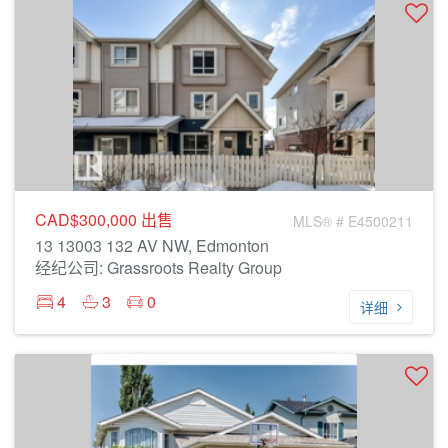
CAD$300,000
出售
MLS® # E4500211
13 13003 132 AV NW, Edmonton
经纪公司: Grassroots Realty Group
4
3
0
详细