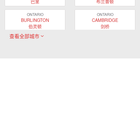
巴里
布兰普顿
ONTARIO
ONTARIO
BURLINGTON
CAMBRIDGE
伯灵顿
剑桥
查看全部城市
ONTARIO
ONTARIO
EAST GWILLIMBURY
GUELPH
东贵林
圭尔夫
ONTARIO
ONTARIO
HAMILTON
LONDON
哈密尔顿
伦敦
ONTARIO
ONTARIO
MARKHAM
MILTON
万锦
米尔顿
ONTARIO
ONTARIO
MISSISSAUGA
NEWMARKET
密西沙加
新市
ONTARIO
ONTARIO