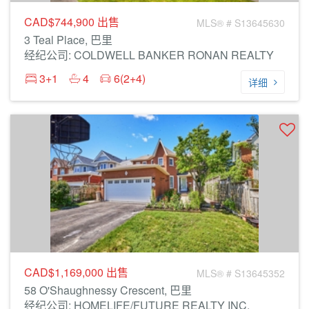
CAD$744,900
出售
MLS® # S13645630
3 Teal Place, 巴里
经纪公司: COLDWELL BANKER RONAN REALTY
3+1
4
6(2+4)
详细
CAD$1,169,000
出售
MLS® # S13645352
58 O'Shaughnessy Crescent, 巴里
经纪公司: HOMELIFE/FUTURE REALTY INC.