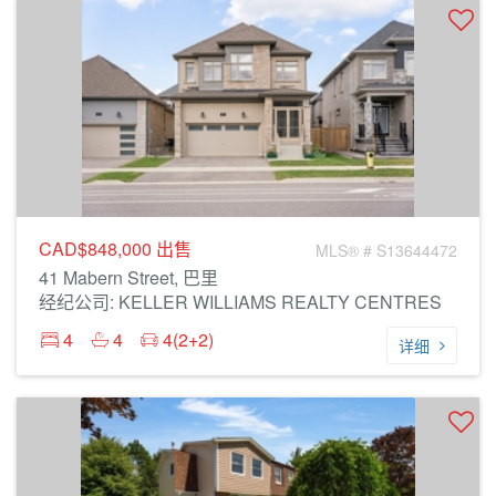
CAD$848,000
出售
MLS® # S13644472
41 Mabern Street, 巴里
经纪公司: KELLER WILLIAMS REALTY CENTRES
4
4
4(2+2)
详细