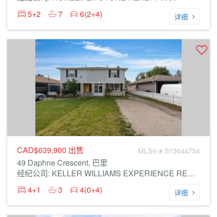
5+2
7
6(2+4)
详细
CAD$639,900
出售
MLS® # S13644754
49 Daphne Crescent, 巴里
经纪公司: KELLER WILLIAMS EXPERIENCE REALTY
4+1
3
4(0+4)
详细