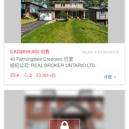
CAD$699,900
出售
MLS® # S13649078
40 Farmingdale Crescent, 巴里
经纪公司: REAL BROKER ONTARIO LTD.
4
2
3(1+2)
详细