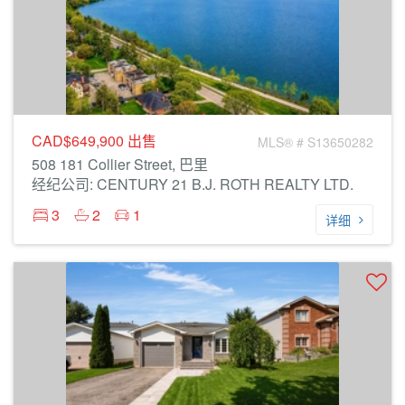
CAD$649,900
出售
MLS® # S13650282
508 181 Collier Street, 巴里
经纪公司: CENTURY 21 B.J. ROTH REALTY LTD.
3
2
1
详细