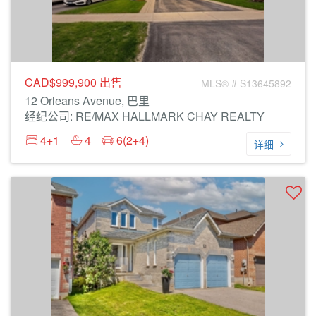
CAD$999,900
出售
MLS® # S13645892
12 Orleans Avenue, 巴里
经纪公司: RE/MAX HALLMARK CHAY REALTY
4+1
4
6(2+4)
详细