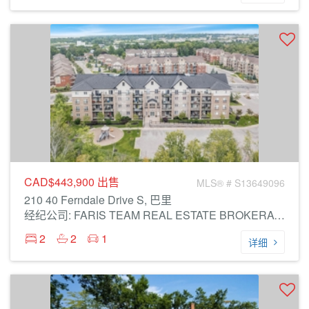
CAD$443,900
出售
MLS® # S13649096
210 40 Ferndale Drive S, 巴里
经纪公司: FARIS TEAM REAL ESTATE BROKERAGE
2
2
1
详细