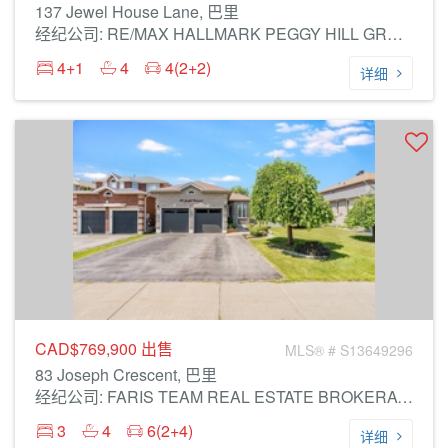
137 Jewel House Lane, 巴里
经纪公司: RE/MAX HALLMARK PEGGY HILL GROUP REALTY
4+1
4
4(2+2)
详细
CAD$769,900
出售
MLS® # S13649296
83 Joseph Crescent, 巴里
经纪公司: FARIS TEAM REAL ESTATE BROKERAGE
3
4
6(2+4)
详细