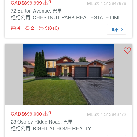
CAD$899,999
出售
MLS® # S13647676
72 Burton Avenue, 巴里
经纪公司: CHESTNUT PARK REAL ESTATE LIMITED
4
2
9(3+6)
详细
CAD$699,000
出售
MLS® # S13646772
23 Osprey Ridge Road, 巴里
经纪公司: RIGHT AT HOME REALTY