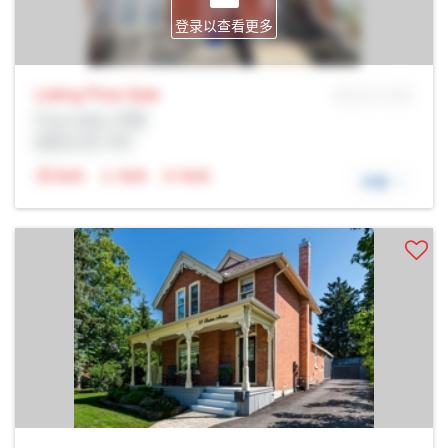
登录以查看更多
Listing Price
Sale
MLS® # SID
Prop Addr, 巴里
经纪公司: Rltr
N/A
N/A
N/A
详细