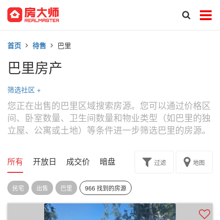
首页
待售
巴里
巴里房产
筛选社区
+
您正在出售的巴里区域搜索房源。您可以通过价格区
间、卧室数量、卫生间数量和物业类型（如巴里的独
立屋、公寓或土地）等条件进一步筛选巴里的房源。
所有
开放日
成交价
暗盘
楼花转让
过滤
地图
民宅
出售
巴里
966 找到的房源