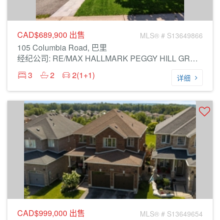
CAD$689,900
出售
MLS® # S13649866
105 Columbia Road, 巴里
经纪公司: RE/MAX HALLMARK PEGGY HILL GROUP REALTY
3
2
2(1+1)
详细
CAD$999,000
出售
MLS® # S13649654