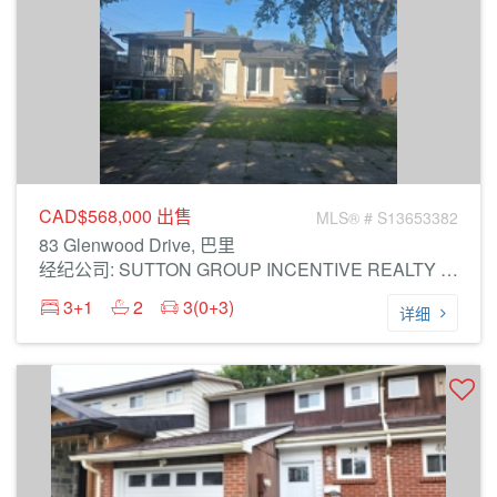
CAD$568,000
出售
MLS® # S13653382
83 Glenwood Drive, 巴里
经纪公司: SUTTON GROUP INCENTIVE REALTY INC.
3+1
2
3(0+3)
详细