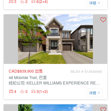
3
2
6(2+4)
详细
CAD$839,900
出售
MLS® # S13646660
48 Mcbride Trail, 巴里
经纪公司: KELLER WILLIAMS EXPERIENCE REALTY
4
3
3(1+2)
详细