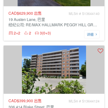
CAD$629,900
出售
MLS® # S13644140
19 Austen Lane, 巴里
经纪公司: RE/MAX HALLMARK PEGGY HILL GROUP REALTY
2+2
2
3(0+3)
详细
CAD$399,900
出售
MLS® # S13644124
306 414 Blake Street, 巴里