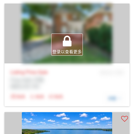
登录以查看更多
Listing Price
Sale
MLS® # SID
Prop Addr, 巴里
经纪公司: Rltr
N/A
N/A
N/A
详细