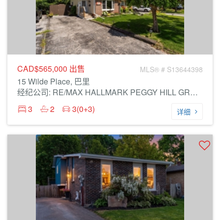
CAD$565,000
出售
MLS® # S13644398
15 Wilde Place, 巴里
经纪公司: RE/MAX HALLMARK PEGGY HILL GROUP REALTY
3
2
3(0+3)
详细