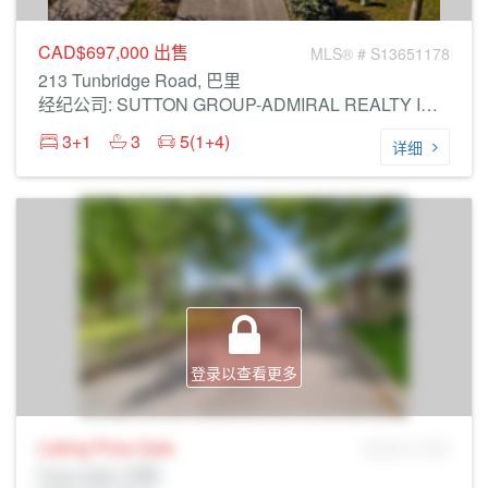
CAD$697,000
出售
MLS® # S13651178
213 Tunbridge Road, 巴里
经纪公司: SUTTON GROUP-ADMIRAL REALTY INC.
3+1
3
5(1+4)
详细
登录以查看更多
Listing Price
Sale
MLS® # SID
Prop Addr, 巴里