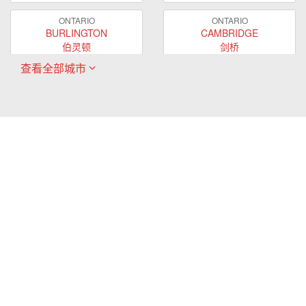
ONTARIO
ONTARIO
BURLINGTON
CAMBRIDGE
伯灵顿
剑桥
查看全部城市
ONTARIO
ONTARIO
EAST GWILLIMBURY
GUELPH
东贵林
圭尔夫
ONTARIO
ONTARIO
HAMILTON
LONDON
哈密尔顿
伦敦
ONTARIO
ONTARIO
MARKHAM
MILTON
万锦
米尔顿
ONTARIO
ONTARIO
MISSISSAUGA
NEWMARKET
密西沙加
新市
ONTARIO
ONTARIO
OAKVILLE
OSHAWA