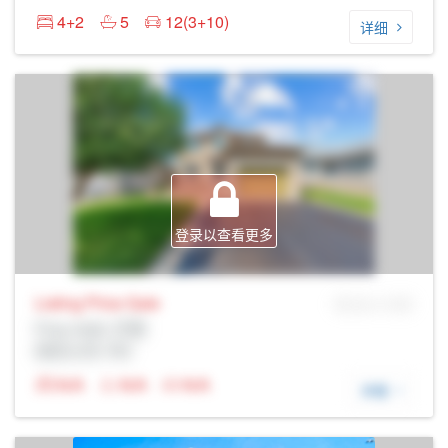
4+2
5
12(3+10)
详细
登录以查看更多
Listing Price
Sale
MLS® # SID
Prop Addr, 巴里
经纪公司: Rltr
N/A
N/A
N/A
详细