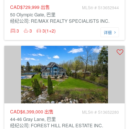
CAD$729,999
出售
MLS® # S13652944
50 Olympic Gate, 巴里
经纪公司: RE/MAX REALTY SPECIALISTS INC.
3
3
3(1+2)
详细
CAD$6,399,000
出售
MLS® # S13652280
44-46 Gray Lane, 巴里
经纪公司: FOREST HILL REAL ESTATE INC.