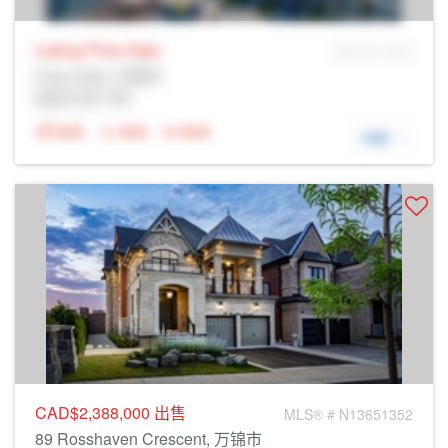
Listing Price
Sale
MLS® # SID
Prop Addr, 万锦市
经纪公司: Rltr
N/A
N/A
N/A
详细
CAD$2,388,000
出售
MLS® # N13651352
89 Rosshaven Crescent, 万锦市