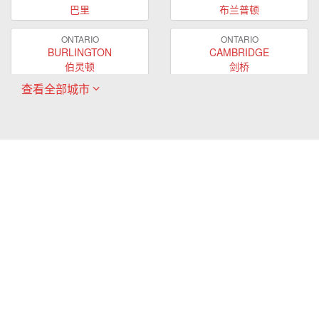
巴里
布兰普顿
ONTARIO
ONTARIO
BURLINGTON
CAMBRIDGE
伯灵顿
剑桥
查看全部城市
ONTARIO
ONTARIO
EAST GWILLIMBURY
GUELPH
东贵林
圭尔夫
ONTARIO
ONTARIO
HAMILTON
LONDON
哈密尔顿
伦敦
ONTARIO
ONTARIO
MARKHAM
MILTON
万锦
米尔顿
ONTARIO
ONTARIO
MISSISSAUGA
NEWMARKET
密西沙加
新市