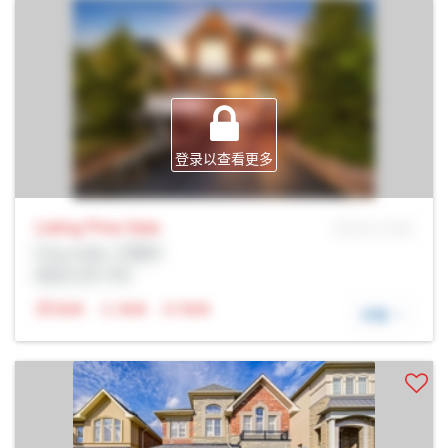
登录以查看更多
Listing Price
Sale
MLS® # SID
Prop Addr, 万锦市
经纪公司: Rltr
N/A
N/A
N/A
详细