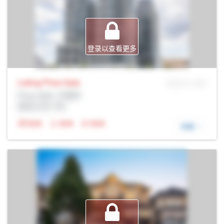
登录以查看更多
Listing Price
Sale
MLS® # SID
Prop Addr, 万锦市
经纪公司: Rltr
N/A
N/A
N/A
详细