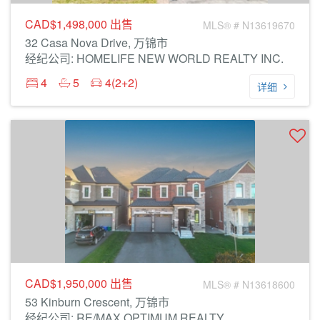
CAD$1,498,000
出售
MLS® # N13619670
32 Casa Nova Drive, 万锦市
经纪公司: HOMELIFE NEW WORLD REALTY INC.
4
5
4(2+2)
详细
CAD$1,950,000
出售
MLS® # N13618600
53 Kinburn Crescent, 万锦市
经纪公司: RE/MAX OPTIMUM REALTY