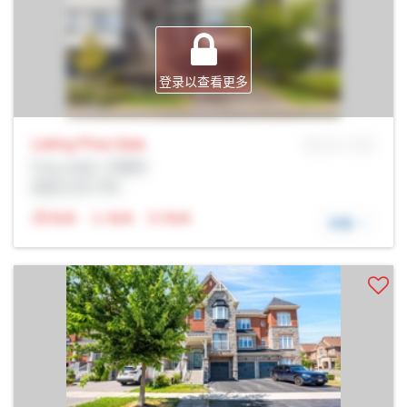
登录以查看更多
Listing Price
Sale
MLS® # SID
Prop Addr, 万锦市
经纪公司: Rltr
N/A
N/A
N/A
详细