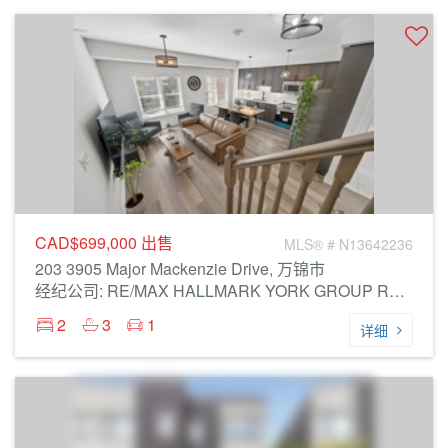
CAD$699,000
出售
MLS® # N13642236
203 3905 Major Mackenzie Drive, 万锦市
经纪公司: RE/MAX HALLMARK YORK GROUP REALTY LTD.
2
3
1
详细