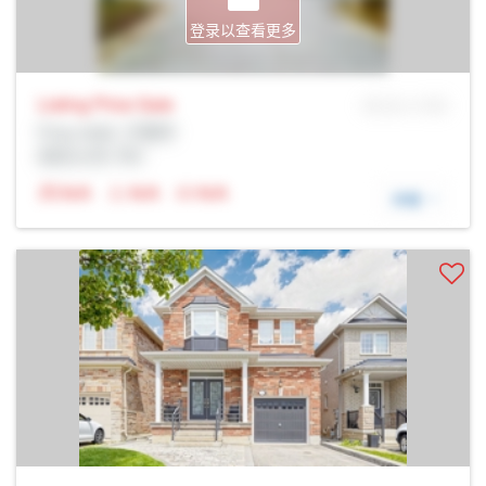
登录以查看更多
Listing Price
Sale
MLS® # SID
Prop Addr, 万锦市
经纪公司: Rltr
N/A
N/A
N/A
详细