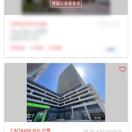
登录以查看更多
Listing Price
Sale
MLS® # SID
Prop Addr, 万锦市
经纪公司: Rltr
N/A
N/A
N/A
详细
CAD$488,800
出售
MLS® # N13600478