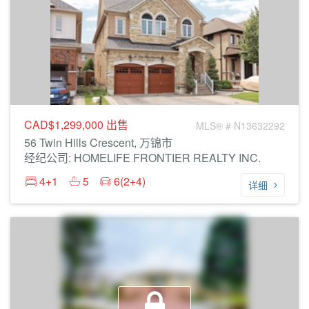
CAD$1,299,000
出售
MLS® # N13632292
56 Twin Hills Crescent, 万锦市
经纪公司: HOMELIFE FRONTIER REALTY INC.
4+1
5
6(2+4)
详细