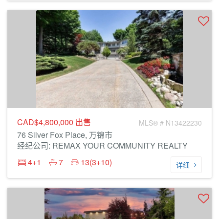
CAD$4,800,000
出售
MLS® # N13422230
76 Silver Fox Place, 万锦市
经纪公司: REMAX YOUR COMMUNITY REALTY
4+1
7
13(3+10)
详细