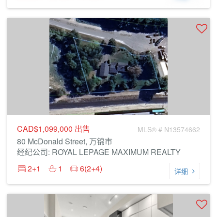
CAD$1,099,000
出售
MLS® # N13574662
80 McDonald Street, 万锦市
经纪公司: ROYAL LEPAGE MAXIMUM REALTY
2+1
1
6(2+4)
详细