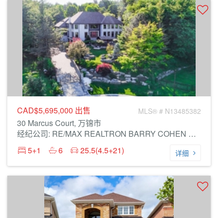
CAD$5,695,000
出售
MLS® # N13485382
30 Marcus Court, 万锦市
经纪公司: RE/MAX REALTRON BARRY COHEN HOMES INC.
5+1
6
25.5(4.5+21)
详细