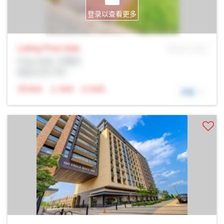
登录以查看更多
Listing Price
Sale
MLS® # SID
Prop Addr, 万锦市
经纪公司: Rltr
N/A
N/A
N/A
详细