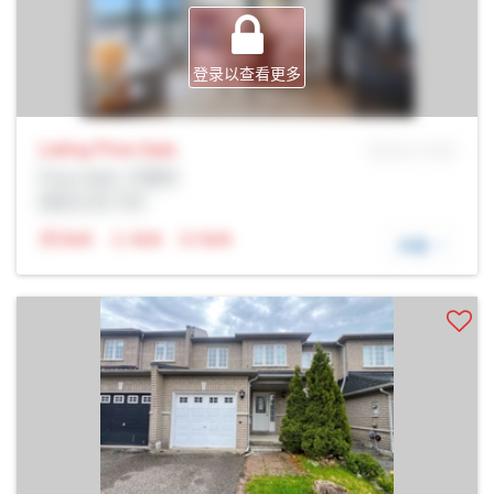
登录以查看更多
Listing Price
Sale
MLS® # SID
Prop Addr, 万锦市
经纪公司: Rltr
N/A
N/A
N/A
详细