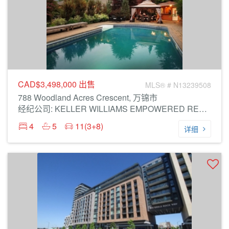
CAD$3,498,000
出售
MLS® # N13239508
788 Woodland Acres Crescent, 万锦市
经纪公司: KELLER WILLIAMS EMPOWERED REALTY
4
5
11(3+8)
详细