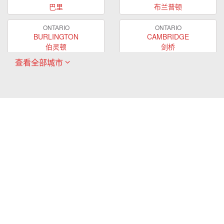
巴里
布兰普顿
ONTARIO
ONTARIO
BURLINGTON
CAMBRIDGE
伯灵顿
剑桥
查看全部城市
ONTARIO
ONTARIO
EAST GWILLIMBURY
GUELPH
东贵林
圭尔夫
ONTARIO
ONTARIO
HAMILTON
LONDON
哈密尔顿
伦敦
ONTARIO
ONTARIO
MARKHAM
MILTON
万锦
米尔顿
ONTARIO
ONTARIO
MISSISSAUGA
NEWMARKET
密西沙加
新市