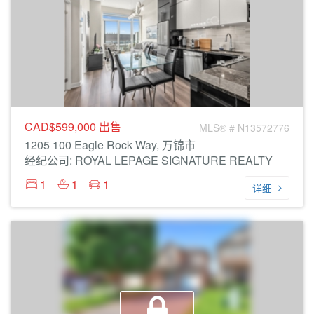
CAD$599,000
出售
MLS® # N13572776
1205 100 Eagle Rock Way, 万锦市
经纪公司: ROYAL LEPAGE SIGNATURE REALTY
1
1
1
详细