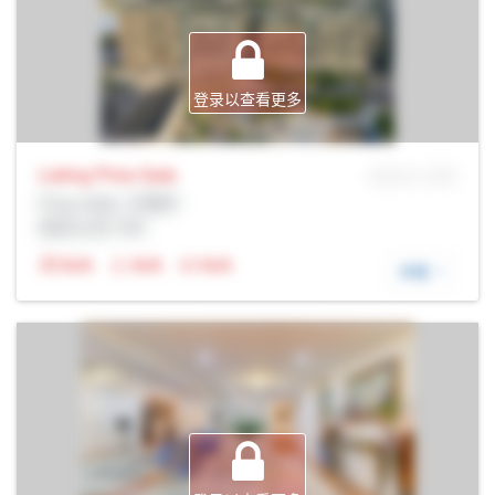
登录以查看更多
Listing Price
Sale
MLS® # SID
Prop Addr, 万锦市
经纪公司: Rltr
N/A
N/A
N/A
详细