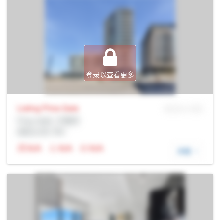
登录以查看更多
Listing Price
Sale
MLS® # SID
Prop Addr, 万锦市
经纪公司: Rltr
N/A
N/A
N/A
详细