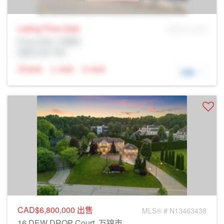
Listing Price
Sale
MLS® # SID
Prop Addr, 万锦市
经纪公司: Rltr
N/A
N/A
N/A
详细
CAD$6,800,000
出售
MLS® # N13463438
16 DEW DROP Court, 万锦市