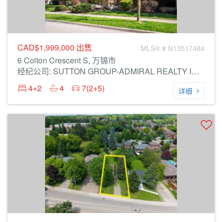
CAD$1,999,000
出售
MLS® # N13517484
6 Colton Crescent S, 万锦市
经纪公司: SUTTON GROUP-ADMIRAL REALTY INC.
4+2
4
7(2+5)
详细