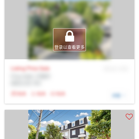
登录以查看更多
Listing Price
Sale
MLS® # SID
Prop Addr, 万锦市
经纪公司: Rltr
N/A
N/A
N/A
详细