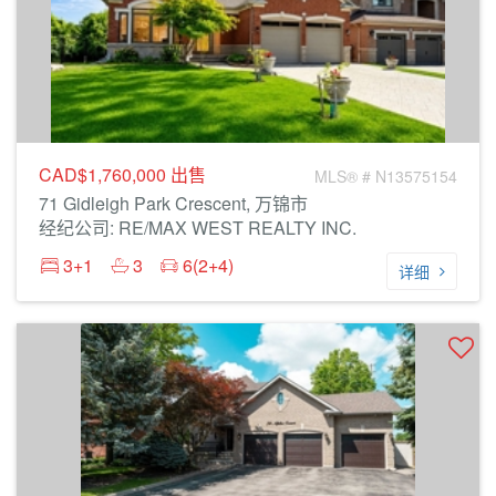
CAD$1,760,000
出售
MLS® # N13575154
71 Gidleigh Park Crescent, 万锦市
经纪公司: RE/MAX WEST REALTY INC.
3+1
3
6(2+4)
详细