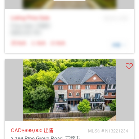
Listing Price
Sale
MLS® # SID
Prop Addr, 万锦市
经纪公司: Rltr
N/A
N/A
N/A
详细
CAD$699,000
出售
MLS® # N13221234
3 196 Pine Grove Road, 万锦市