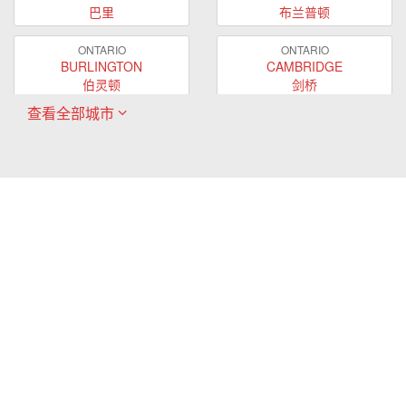
巴里
布兰普顿
ONTARIO
ONTARIO
BURLINGTON
CAMBRIDGE
伯灵顿
剑桥
查看全部城市
ONTARIO
ONTARIO
EAST GWILLIMBURY
GUELPH
东贵林
圭尔夫
ONTARIO
ONTARIO
HAMILTON
LONDON
哈密尔顿
伦敦
ONTARIO
ONTARIO
MARKHAM
MILTON
万锦
米尔顿
ONTARIO
ONTARIO
MISSISSAUGA
NEWMARKET
密西沙加
新市