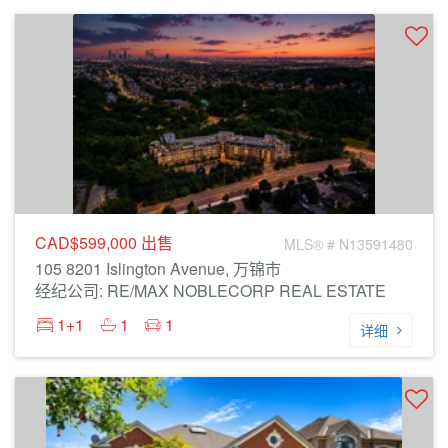
CAD$599,000
出售
MLS® # N13591480
105 8201 Islington Avenue, 万锦市
经纪公司: RE/MAX NOBLECORP REAL ESTATE
1+1
1
1
详细