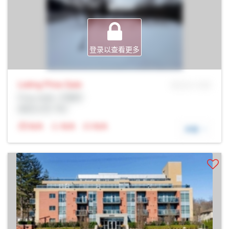
登录以查看更多
Listing Price
Sale
MLS® # SID
Prop Addr, 万锦市
经纪公司: Rltr
N/A
N/A
N/A
详细