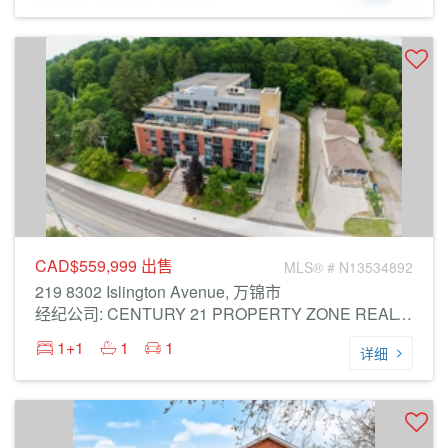
CAD$559,999
出售
MLS® # N13534892
219 8302 Islington Avenue, 万锦市
经纪公司: CENTURY 21 PROPERTY ZONE REALTY INC.
1+1
1
1
详细