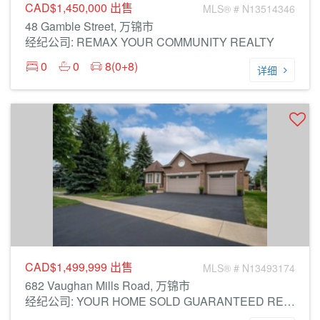
CAD$1,450,000
出售
MLS® # N13514346
48 Gamble Street, 万锦市
经纪公司: REMAX YOUR COMMUNITY REALTY
0
0
8(0+8)
详细
CAD$1,499,999
出售
MLS® # N13493174
682 Vaughan Mills Road, 万锦市
经纪公司: YOUR HOME SOLD GUARANTEED REALTY SPECIALISTS INC