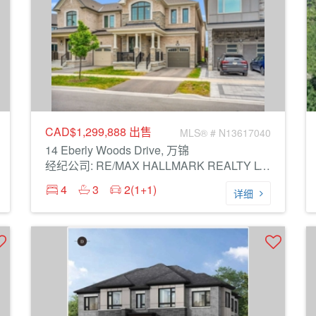
CAD$1,299,888
出售
MLS® # N13617040
14 Eberly Woods Drive, 万锦
经纪公司: RE/MAX HALLMARK REALTY LTD.
4
3
2(1+1)
详细