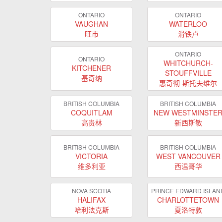
ONTARIO
ONTARIO
VAUGHAN
WATERLOO
旺市
滑铁卢
ONTARIO
ONTARIO
WHITCHURCH-
KITCHENER
STOUFFVILLE
基奇纳
惠奇彻-斯托夫维尔
BRITISH COLUMBIA
BRITISH COLUMBIA
COQUITLAM
NEW WESTMINSTE
高贵林
新西斯敏
BRITISH COLUMBIA
BRITISH COLUMBIA
VICTORIA
WEST VANCOUVER
维多利亚
西温哥华
NOVA SCOTIA
PRINCE EDWARD ISLAN
HALIFAX
CHARLOTTETOWN
哈利法克斯
夏洛特敦