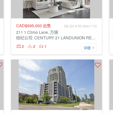
CAD$695,000
出售
MLS® # N13641172
211 1 Climo Lane, 万锦
经纪公司: CENTURY 21 LANDUNION REALTY INC.
2
2
1
详细