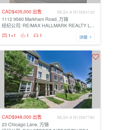
CAD$435,000
出售
MLS® # N13584132
1112 9560 Markham Road, 万锦
经纪公司: RE/MAX HALLMARK REALTY LTD.
1+1
1
1
详细
CAD$948,000
出售
MLS® # N13567780
23 Chicago Lane, 万锦