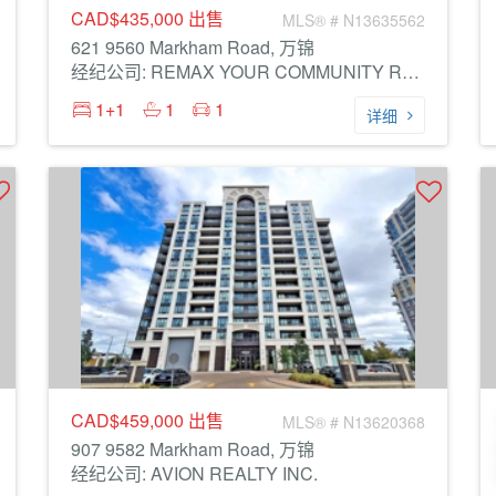
CAD$435,000
出售
MLS® # N13635562
621 9560 Markham Road, 万锦
经纪公司: REMAX YOUR COMMUNITY REALTY
1+1
1
1
详细
CAD$459,000
出售
MLS® # N13620368
907 9582 Markham Road, 万锦
经纪公司: AVION REALTY INC.