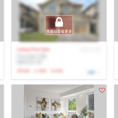
登录以查看更多
Listing Price
Sale
MLS® # SID
Prop Addr, 万锦
经纪公司: Rltr
N/A
N/A
N/A
详细