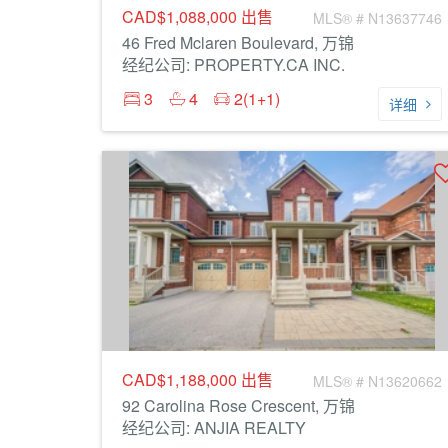
CAD$1,088,000
出售
MLS® # N13637746
46 Fred Mclaren Boulevard, 万锦
经纪公司: PROPERTY.CA INC.
3
4
2(1+1)
详细
CAD$1,188,000
出售
MLS® # N13620662
92 Carolina Rose Crescent, 万锦
经纪公司: ANJIA REALTY