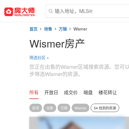
首页
待售
万锦
Wismer
Wismer房产
筛选社区
+
您正在出售的Wismer区域搜索房源。您
步筛选Wismer的房源。
所有
开放日
成交价
暗盘
楼花转让
民宅
出售
万锦
Wismer
54 找到的房源