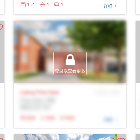
1+1
1
1
详细
登录以查看更多
Listing Price
Sale
MLS® # SID
Prop Addr, 万锦
经纪公司: Rltr
N/A
N/A
N/A
详细