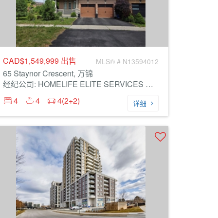
CAD$1,549,999
出售
MLS® # N13594012
65 Staynor Crescent, 万锦
经纪公司: HOMELIFE ELITE SERVICES REALTY INC.
4
4
4(2+2)
详细