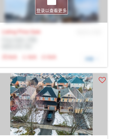
登录以查看更多
Listing Price
Sale
MLS® # SID
Prop Addr, 万锦
经纪公司: Rltr
N/A
N/A
N/A
详细