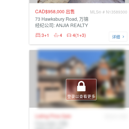
CAD$958,000
出售
MLS® # N13589300
73 Hawksbury Road, 万锦
经纪公司: ANJIA REALTY
3+1
4
4(1+3)
详细
登录以查看更多
Listing Price
Sale
MLS® # SID
Prop Addr, 万锦