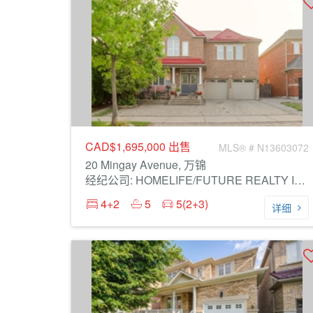
CAD$1,695,000
出售
MLS® # N13603072
20 Mingay Avenue, 万锦
经纪公司: HOMELIFE/FUTURE REALTY INC.
4+2
5
5(2+3)
详细