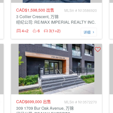
CAD$1,598,500
出售
MLS® # N13586920
3 Collier Crescent, 万锦
经纪公司: RE/MAX IMPERIAL REALTY INC.
4+2
6
3(1+2)
详细
CAD$699,000
出售
MLS® # N13572270
309 1709 Bur Oak Avenue, 万锦