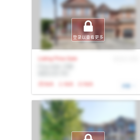
登录以查看更多
Listing Price
Sale
MLS® # SID
Prop Addr, 万锦
经纪公司: Rltr
N/A
N/A
N/A
详细