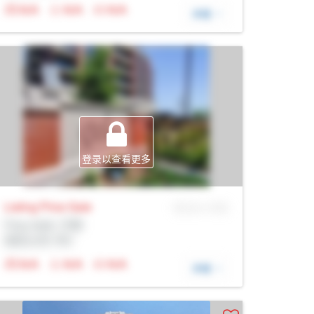
N/A
N/A
N/A
详细
登录以查看更多
Listing Price
Sale
MLS® # SID
Prop Addr, 万锦
经纪公司: Rltr
N/A
N/A
N/A
详细