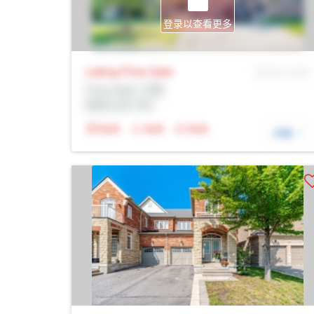
登录以查看更多
Listing Price
Sale
MLS® # SID
Prop Addr, 万锦
经纪公司: Rltr
N/A
N/A
N/A
详细